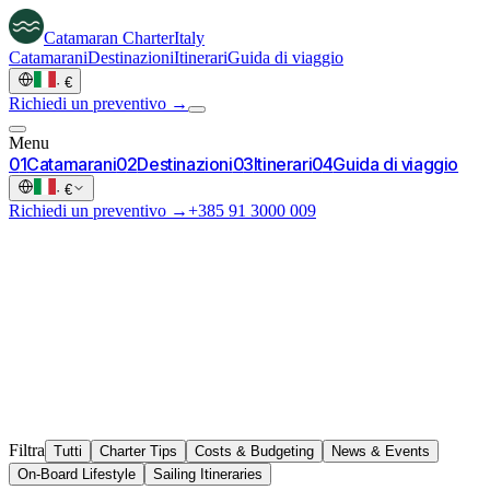
Catamaran
Charter
Italy
Catamarani
Destinazioni
Itinerari
Guida di viaggio
·
€
Richiedi un preventivo →
Menu
0
1
Catamarani
0
2
Destinazioni
0
3
Itinerari
0
4
Guida di viaggio
·
€
Richiedi un preventivo →
+385 91 3000 009
Filtra
Tutti
Charter Tips
Costs & Budgeting
News & Events
On-Board Lifestyle
Sailing Itineraries