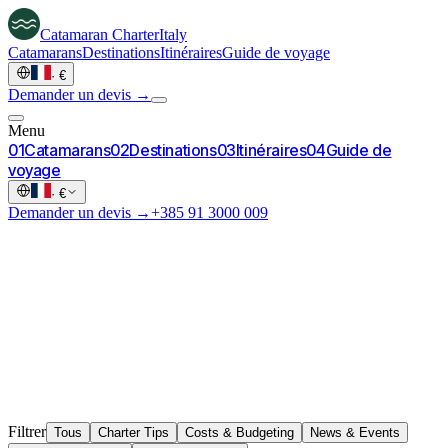
Catamaran
Charter
Italy
Catamarans
Destinations
Itinéraires
Guide de voyage
·
€
Demander un devis →
Menu
0
1
Catamarans
0
2
Destinations
0
3
Itinéraires
0
4
Guide de
voyage
·
€
Demander un devis →
+385 91 3000 009
Filtrer
Tous
Charter Tips
Costs & Budgeting
News & Events