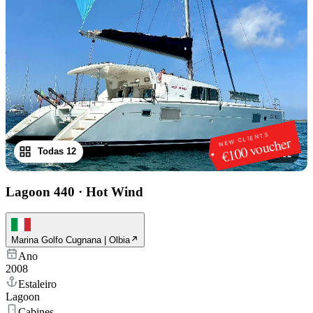
NEW CLIENTS
€100 voucher
Todas 12
1
/
12
Lagoon 440
·
Hot Wind
Marina Golfo Cugnana | Olbia
Ano
2008
Estaleiro
Lagoon
Cabines