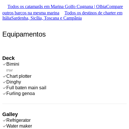
Todos os catamarãs em Marina Golfo Cugnana | Olbia
Compare
outros barcos na mesma marina
Todos os destinos de charter em
Itália
Sardenha, Sicília, Toscana e Campânia
Equipamentos
Deck
Bimini
true
Chart plotter
Dinghy
Full baten main sail
Furling genoa
Galley
Refrigerator
Water maker