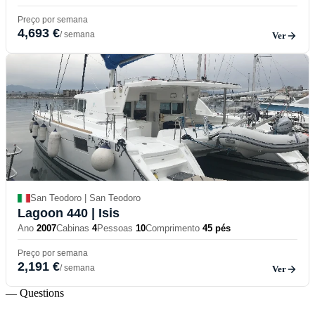
Preço por semana
4,693 €
/ semana
Ver
San Teodoro | San Teodoro
Lagoon 440
| Isis
Ano
2007
Cabinas
4
Pessoas
10
Comprimento
45 pés
Preço por semana
2,191 €
/ semana
Ver
— Questions