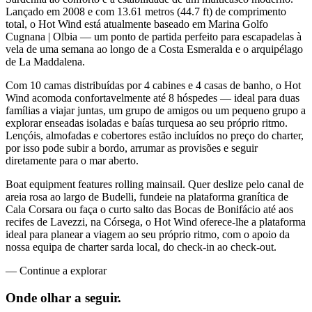
Lançado em 2008 e com 13.61 metros (44.7 ft) de comprimento
total, o Hot Wind está atualmente baseado em Marina Golfo
Cugnana | Olbia — um ponto de partida perfeito para escapadelas à
vela de uma semana ao longo de a Costa Esmeralda e o arquipélago
de La Maddalena.
Com 10 camas distribuídas por 4 cabines e 4 casas de banho, o Hot
Wind acomoda confortavelmente até 8 hóspedes — ideal para duas
famílias a viajar juntas, um grupo de amigos ou um pequeno grupo a
explorar enseadas isoladas e baías turquesa ao seu próprio ritmo.
Lençóis, almofadas e cobertores estão incluídos no preço do charter,
por isso pode subir a bordo, arrumar as provisões e seguir
diretamente para o mar aberto.
Boat equipment features rolling mainsail. Quer deslize pelo canal de
areia rosa ao largo de Budelli, fundeie na plataforma granítica de
Cala Corsara ou faça o curto salto das Bocas de Bonifácio até aos
recifes de Lavezzi, na Córsega, o Hot Wind oferece-lhe a plataforma
ideal para planear a viagem ao seu próprio ritmo, com o apoio da
nossa equipa de charter sarda local, do check-in ao check-out.
—
Continue a explorar
Onde olhar a
seguir.