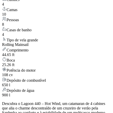
4
Camas
10
Pessoas
8
Casas de banho
4
Tipo de vela grande
Rolling Mainsail
Comprimento
44.65 ft
Boca
25.26 ft
Potência do motor
108 cv
Depósito de combustível
650 l
Depósito de água
900 l
Descubra o Lagoon 440 – Hot Wind, um catamaran de 4 cabines
que alia o charme descontraído de um cruzeiro de verão pela
Sardenha ao conforto e à estabilidade de um multicasco moderno.