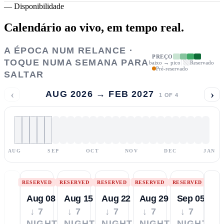
—
Disponibilidade
Calendário ao vivo,
em tempo real.
A ÉPOCA NUM RELANCE ·
PREÇO
TOQUE NUMA SEMANA PARA
baixo → pico
Reservado
Pré-reservado
SALTAR
‹
›
AUG 2026 → FEB 2027
1
OF
4
AUG
SEP
OCT
NOV
DEC
JAN
RESERVED
RESERVED
RESERVED
RESERVED
RESERVED
Aug 08
Aug 15
Aug 22
Aug 29
Sep 05
↓ 7
↓ 7
↓ 7
↓ 7
↓ 7
NIGHTS
NIGHTS
NIGHTS
NIGHTS
NIGHTS