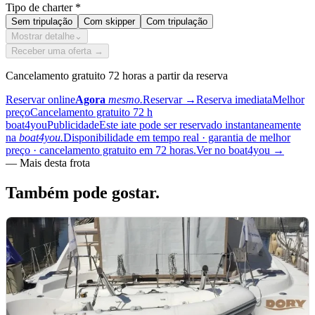
Tipo de charter
*
Sem tripulação
Com skipper
Com tripulação
Mostrar detalhe
⌄
Receber uma oferta →
Cancelamento gratuito 72 horas a partir da reserva
Reservar online
Agora
mesmo.
Reservar
→
Reserva imediata
Melhor
preço
Cancelamento gratuito 72 h
boat4you
Publicidade
Este iate pode ser reservado instantaneamente
na
boat4you.
Disponibilidade em tempo real · garantia de melhor
preço · cancelamento gratuito em 72 horas.
Ver no boat4you
→
—
Mais desta frota
Também pode
gostar.