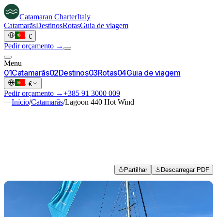
Catamaran
Charter
Italy
Catamarãs
Destinos
Rotas
Guia de viagem
·
€
Pedir orçamento →
Menu
0
1
Catamarãs
0
2
Destinos
0
3
Rotas
0
4
Guia de viagem
·
€
Pedir orçamento →
+385 91 3000 009
—
Início
/
Catamarãs
/
Lagoon 440 Hot Wind
Partilhar
Descarregar PDF