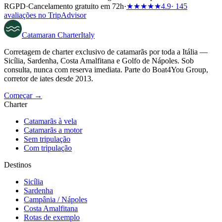
RGPD
·
Cancelamento gratuito em 72h
·
★★★★★
4.9
· 145
avaliações no TripAdvisor
Catamaran
Charter
Italy
Corretagem de charter exclusivo de catamarãs por toda a Itália —
Sicília, Sardenha, Costa Amalfitana e Golfo de Nápoles. Sob
consulta, nunca com reserva imediata. Parte do Boat4You Group,
corretor de iates desde 2013.
Começar →
Charter
Catamarãs à vela
Catamarãs a motor
Sem tripulação
Com tripulação
Destinos
Sicília
Sardenha
Campânia / Nápoles
Costa Amalfitana
Rotas de exemplo