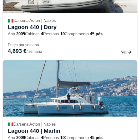
Darsena Acton | Naples
Lagoon 440
| Dory
Ano
2009
Cabinas
4
Pessoas
10
Comprimento
45 pés
Preço por semana
4,693 €
/ semana
Ver
Darsena Acton | Naples
Lagoon 440
| Marlin
Ano
2009
Cabinas
4
Pessoas
10
Comprimento
45 pés