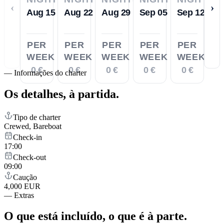
‹
›
Aug 15
Aug 22
Aug 29
Sep 05
Sep 12
PER
PER
PER
PER
PER
WEEK
WEEK
WEEK
WEEK
WEEK
0 €
0 €
0 €
0 €
0 €
—
Informações do charter
Os detalhes,
à partida.
Tipo de charter
Crewed, Bareboat
Check-in
17:00
Check-out
09:00
Caução
4,000 EUR
—
Extras
O que está incluído,
o que é à parte.