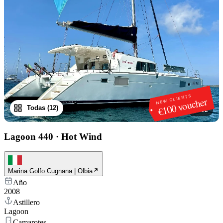
NEW CLIENTS
€100 voucher
Todas (12)
1
/
12
Lagoon 440
·
Hot Wind
Marina Golfo Cugnana | Olbia
Año
2008
Astillero
Lagoon
Camarotes