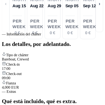
‹
›
Aug 15
Aug 22
Aug 29
Sep 05
Sep 12
PER
PER
PER
PER
PER
WEEK
WEEK
WEEK
WEEK
WEEK
0 €
0 €
0 €
0 €
0 €
—
Información del chárter
Los detalles,
por adelantado.
Tipo de chárter
Bareboat, Crewed
Check-in
17:00
Check-out
09:00
Fianza
4,000 EUR
—
Extras
Qué está incluido,
qué es extra.