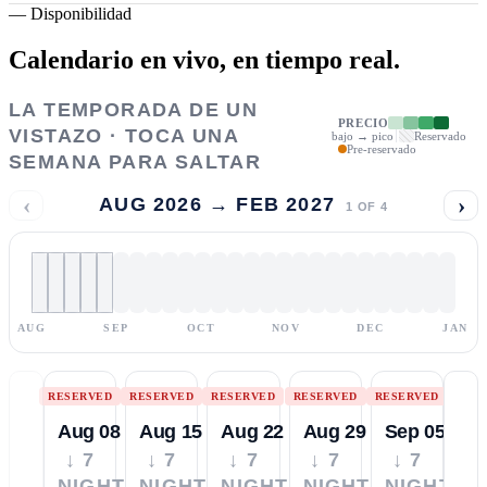
—
Disponibilidad
Calendario en vivo,
en tiempo real.
LA TEMPORADA DE UN
PRECIO
VISTAZO · TOCA UNA
bajo → pico
Reservado
Pre-reservado
SEMANA PARA SALTAR
‹
›
AUG 2026 → FEB 2027
1
OF
4
AUG
SEP
OCT
NOV
DEC
JAN
RESERVED
RESERVED
RESERVED
RESERVED
RESERVED
Aug 08
Aug 15
Aug 22
Aug 29
Sep 05
↓ 7
↓ 7
↓ 7
↓ 7
↓ 7
NIGHTS
NIGHTS
NIGHTS
NIGHTS
NIGHTS