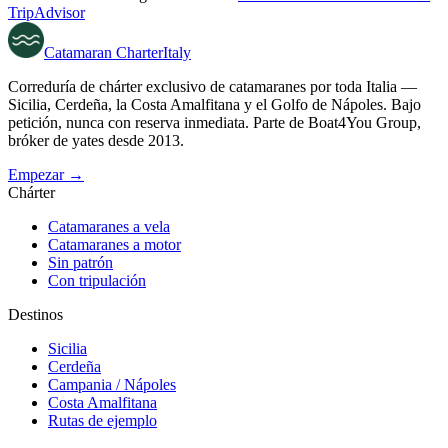
TripAdvisor
Catamaran
Charter
Italy
Correduría de chárter exclusivo de catamaranes por toda Italia —
Sicilia, Cerdeña, la Costa Amalfitana y el Golfo de Nápoles. Bajo
petición, nunca con reserva inmediata. Parte de Boat4You Group,
bróker de yates desde 2013.
Empezar →
Chárter
Catamaranes a vela
Catamaranes a motor
Sin patrón
Con tripulación
Destinos
Sicilia
Cerdeña
Campania / Nápoles
Costa Amalfitana
Rutas de ejemplo