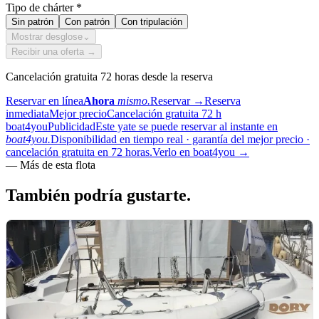
Tipo de chárter
*
Sin patrón
Con patrón
Con tripulación
Mostrar desglose
⌄
Recibir una oferta →
Cancelación gratuita 72 horas desde la reserva
Reservar en línea
Ahora
mismo.
Reservar
→
Reserva
inmediata
Mejor precio
Cancelación gratuita 72 h
boat4you
Publicidad
Este yate se puede reservar al instante en
boat4you.
Disponibilidad en tiempo real · garantía del mejor precio ·
cancelación gratuita en 72 horas.
Verlo en boat4you
→
—
Más de esta flota
También podría
gustarte.