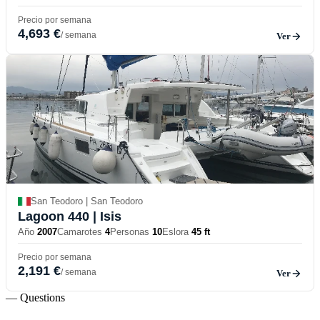
Precio por semana
4,693 €
/ semana
Ver
San Teodoro | San Teodoro
Lagoon 440
| Isis
Año
2007
Camarotes
4
Personas
10
Eslora
45 ft
Precio por semana
2,191 €
/ semana
Ver
— Questions