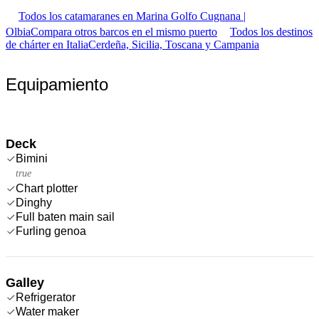
Todos los catamaranes en Marina Golfo Cugnana |
Olbia
Compara otros barcos en el mismo puerto
Todos los destinos
de chárter en Italia
Cerdeña, Sicilia, Toscana y Campania
Equipamiento
Deck
Bimini
true
Chart plotter
Dinghy
Full baten main sail
Furling genoa
Galley
Refrigerator
Water maker