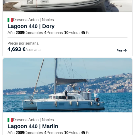
Darsena Acton | Naples
Lagoon 440
| Dory
Año
2009
Camarotes
4
Personas
10
Eslora
45 ft
Precio por semana
4,693 €
/ semana
Ver
Darsena Acton | Naples
Lagoon 440
| Marlin
Año
2009
Camarotes
4
Personas
10
Eslora
45 ft