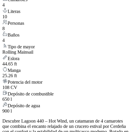
4
Literas
10
Personas
8
Baños
4
Tipo de mayor
Rolling Mainsail
Eslora
44.65 ft
Manga
25.26 ft
Potencia del motor
108 CV
Depósito de combustible
650 l
Depósito de agua
900 l
Descubre Lagoon 440 – Hot Wind, un catamaran de 4 camarotes
que combina el encanto relajado de un crucero estival por Cerdeña
con el confort y la estabilidad de un multicasco moderno. Botado en