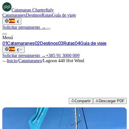
Catamaran
Charter
Italy
Catamaranes
Destinos
Rutas
Guía de viaje
·
€
Solicitar presupuesto →
Menú
0
1
Catamaranes
0
2
Destinos
0
3
Rutas
0
4
Guía de viaje
·
€
Solicitar presupuesto →
+385 91 3000 009
—
Inicio
/
Catamaranes
/
Lagoon 440 Hot Wind
Compartir
Descargar PDF