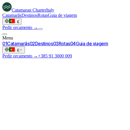
Catamaran
Charter
Italy
Catamarãs
Destinos
Rotas
Guia de viagem
·
€
Pedir orçamento →
Menu
0
1
Catamarãs
0
2
Destinos
0
3
Rotas
0
4
Guia de viagem
·
€
Pedir orçamento →
+385 91 3000 009