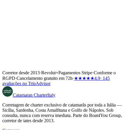
✓
É você que escolhe quando subir a bordo. De todo o resto
tratamos nós.
Corretor desde 2013
·
Revolut
+
Pagamentos Stripe
·
Conforme o
RGPD
·
Cancelamento gratuito em 72h
·
★★★★★
4.9
· 145
avaliações no TripAdvisor
Catamaran
Charter
Italy
Corretagem de charter exclusivo de catamarãs por toda a Itália —
Sicília, Sardenha, Costa Amalfitana e Golfo de Nápoles. Sob
consulta, nunca com reserva imediata. Parte do Boat4You Group,
corretor de iates desde 2013.