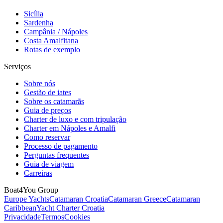
Sicília
Sardenha
Campânia / Nápoles
Costa Amalfitana
Rotas de exemplo
Serviços
Sobre nós
Gestão de iates
Sobre os catamarãs
Guia de preços
Charter de luxo e com tripulação
Charter em Nápoles e Amalfi
Como reservar
Processo de pagamento
Perguntas frequentes
Guia de viagem
Carreiras
Boat4You Group
Europe Yachts
Catamaran Croatia
Catamaran Greece
Catamaran
Caribbean
Yacht Charter Croatia
Privacidade
Termos
Cookies