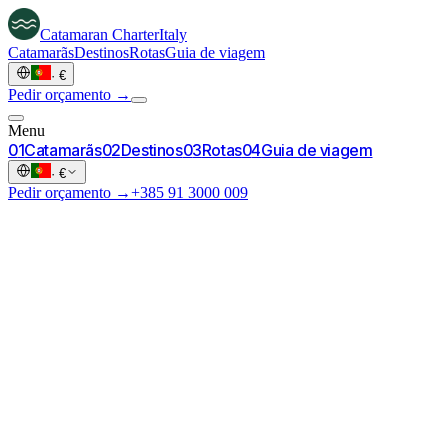
Catamaran
Charter
Italy
Catamarãs
Destinos
Rotas
Guia de viagem
·
€
Pedir orçamento →
Menu
0
1
Catamarãs
0
2
Destinos
0
3
Rotas
0
4
Guia de viagem
·
€
Pedir orçamento →
+385 91 3000 009