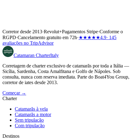
Corretor desde 2013
·
Revolut
+
Pagamentos Stripe
·
Conforme o
RGPD
·
Cancelamento gratuito em 72h
·
★★★★★
4.9
· 145
avaliações no TripAdvisor
Catamaran
Charter
Italy
Corretagem de charter exclusivo de catamarãs por toda a Itália —
Sicília, Sardenha, Costa Amalfitana e Golfo de Nápoles. Sob
consulta, nunca com reserva imediata. Parte do Boat4You Group,
corretor de iates desde 2013.
Começar →
Charter
Catamarãs à vela
Catamarãs a motor
Sem tripulação
Com tripulação
Destinos