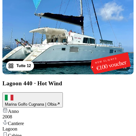
NEW CLIENTS
€100 voucher
Tutte 12
1
/
12
Lagoon 440
·
Hot Wind
Marina Golfo Cugnana | Olbia
Anno
2008
Cantiere
Lagoon
Cabine