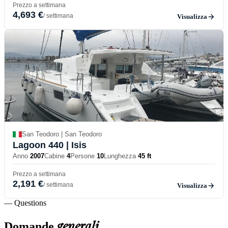
Prezzo a settimana
4,693 €
/ settimana
Visualizza
San Teodoro | San Teodoro
Lagoon 440
| Isis
Anno
2007
Cabine
4
Persone
10
Lunghezza
45 ft
Prezzo a settimana
2,191 €
/ settimana
Visualizza
— Questions
generali
Domande