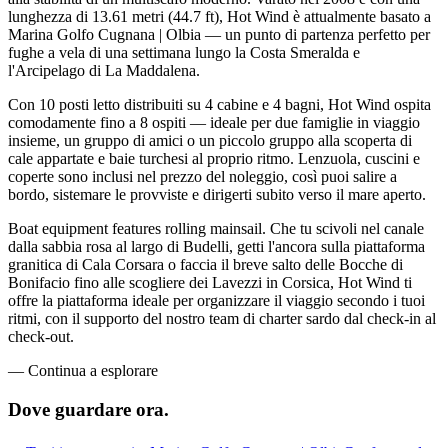
lunghezza di 13.61 metri (44.7 ft), Hot Wind è attualmente basato a
Marina Golfo Cugnana | Olbia — un punto di partenza perfetto per
fughe a vela di una settimana lungo la Costa Smeralda e
l'Arcipelago di La Maddalena.
Con 10 posti letto distribuiti su 4 cabine e 4 bagni, Hot Wind ospita
comodamente fino a 8 ospiti — ideale per due famiglie in viaggio
insieme, un gruppo di amici o un piccolo gruppo alla scoperta di
cale appartate e baie turchesi al proprio ritmo. Lenzuola, cuscini e
coperte sono inclusi nel prezzo del noleggio, così puoi salire a
bordo, sistemare le provviste e dirigerti subito verso il mare aperto.
Boat equipment features rolling mainsail. Che tu scivoli nel canale
dalla sabbia rosa al largo di Budelli, getti l'ancora sulla piattaforma
granitica di Cala Corsara o faccia il breve salto delle Bocche di
Bonifacio fino alle scogliere dei Lavezzi in Corsica, Hot Wind ti
offre la piattaforma ideale per organizzare il viaggio secondo i tuoi
ritmi, con il supporto del nostro team di charter sardo dal check-in al
check-out.
—
Continua a esplorare
Dove guardare
ora.