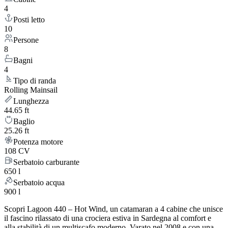
4
Posti letto
10
Persone
8
Bagni
4
Tipo di randa
Rolling Mainsail
Lunghezza
44.65 ft
Baglio
25.26 ft
Potenza motore
108 CV
Serbatoio carburante
650 l
Serbatoio acqua
900 l
Scopri Lagoon 440 – Hot Wind, un catamaran a 4 cabine che unisce
il fascino rilassato di una crociera estiva in Sardegna al comfort e
alla stabilità di un multiscafo moderno. Varato nel 2008 e con una