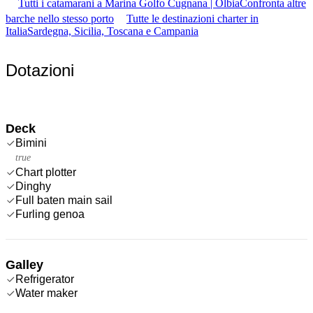
Tutti i catamarani a Marina Golfo Cugnana | Olbia
Confronta altre
barche nello stesso porto
Tutte le destinazioni charter in
Italia
Sardegna, Sicilia, Toscana e Campania
Dotazioni
Deck
Bimini
true
Chart plotter
Dinghy
Full baten main sail
Furling genoa
Galley
Refrigerator
Water maker