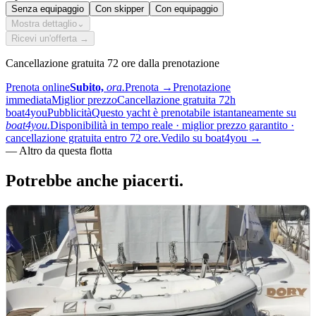
Senza equipaggio
Con skipper
Con equipaggio
Mostra dettaglio
⌄
Ricevi un'offerta →
Cancellazione gratuita 72 ore dalla prenotazione
Prenota online
Subito,
ora.
Prenota
→
Prenotazione
immediata
Miglior prezzo
Cancellazione gratuita 72h
boat4you
Pubblicità
Questo yacht è prenotabile istantaneamente su
boat4you.
Disponibilità in tempo reale · miglior prezzo garantito ·
cancellazione gratuita entro 72 ore.
Vedilo su boat4you
→
—
Altro da questa flotta
Potrebbe anche
piacerti.