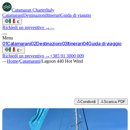
Catamaran
Charter
Italy
Catamarani
Destinazioni
Itinerari
Guida di viaggio
·
€
Richiedi un preventivo →
Menu
0
1
Catamarani
0
2
Destinazioni
0
3
Itinerari
0
4
Guida di viaggio
·
€
Richiedi un preventivo →
+385 91 3000 009
—
Home
/
Catamarani
/
Lagoon 440 Hot Wind
Condividi
Scarica PDF