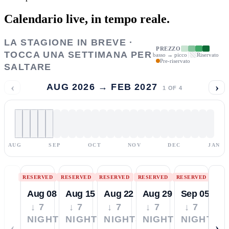
Calendario live,
in tempo reale.
LA STAGIONE IN BREVE ·
PREZZO
TOCCA UNA SETTIMANA PER
basso → picco
Riservato
Pre-riservato
SALTARE
‹
›
AUG 2026 → FEB 2027
1
OF
4
AUG
SEP
OCT
NOV
DEC
JAN
RESERVED
RESERVED
RESERVED
RESERVED
RESERVED
Aug 08
Aug 15
Aug 22
Aug 29
Sep 05
↓ 7
↓ 7
↓ 7
↓ 7
↓ 7
NIGHTS
NIGHTS
NIGHTS
NIGHTS
NIGHTS
‹
›