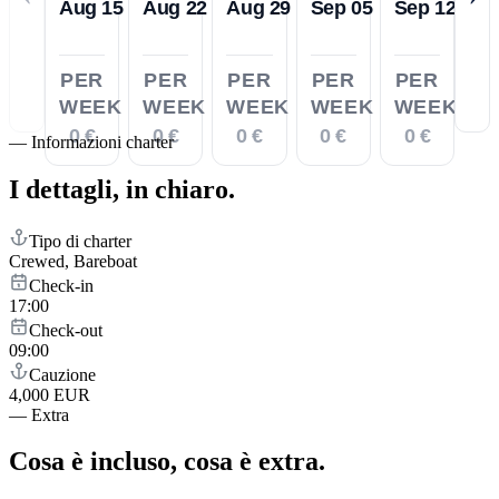
Aug 15
Aug 22
Aug 29
Sep 05
Sep 12
PER
PER
PER
PER
PER
WEEK
WEEK
WEEK
WEEK
WEEK
0 €
0 €
0 €
0 €
0 €
—
Informazioni charter
I dettagli,
in chiaro.
Tipo di charter
Crewed, Bareboat
Check-in
17:00
Check-out
09:00
Cauzione
4,000 EUR
—
Extra
Cosa è incluso,
cosa è extra.