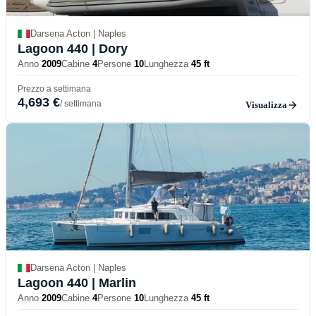
Darsena Acton | Naples
Lagoon 440
| Dory
Anno
2009
Cabine
4
Persone
10
Lunghezza
45 ft
Prezzo a settimana
4,693 €
/ settimana
Visualizza
Darsena Acton | Naples
Lagoon 440
| Marlin
Anno
2009
Cabine
4
Persone
10
Lunghezza
45 ft