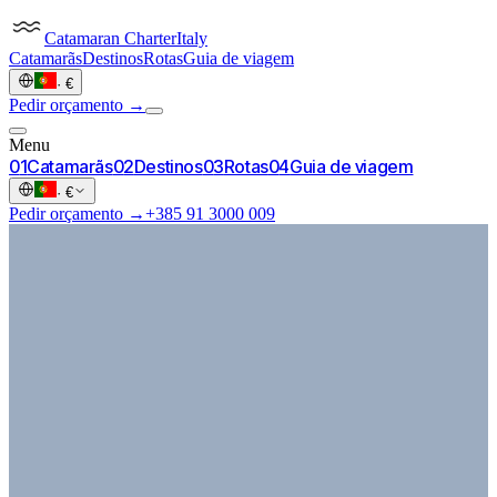
Catamaran
Charter
Italy
Catamarãs
Destinos
Rotas
Guia de viagem
·
€
Pedir orçamento →
Menu
0
1
Catamarãs
0
2
Destinos
0
3
Rotas
0
4
Guia de viagem
·
€
Pedir orçamento →
+385 91 3000 009