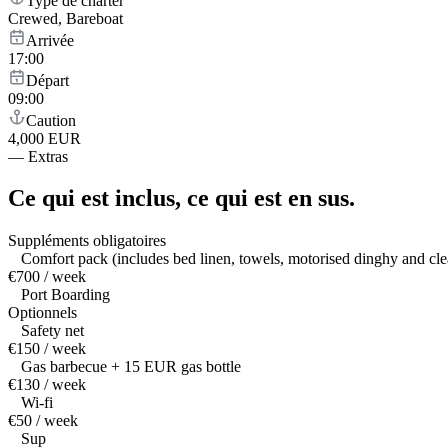
Type de charter
Crewed, Bareboat
Arrivée
17:00
Départ
09:00
Caution
4,000 EUR
—
Extras
Ce qui est inclus,
ce qui est en sus.
Suppléments obligatoires
Comfort pack (includes bed linen, towels, motorised dinghy and cle
€700 / week
Port Boarding
Optionnels
Safety net
€150 / week
Gas barbecue + 15 EUR gas bottle
€130 / week
Wi-fi
€50 / week
Sup