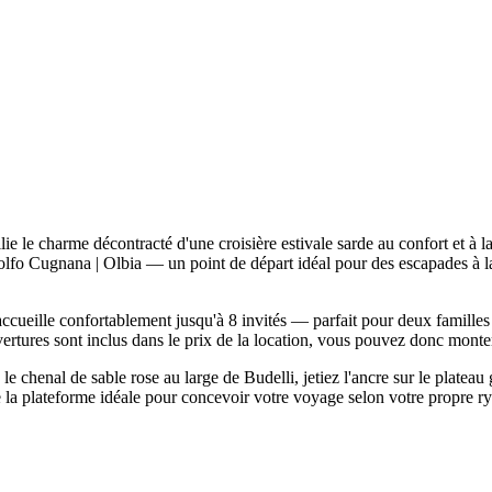
 le charme décontracté d'une croisière estivale sarde au confort et à 
olfo Cugnana | Olbia — un point de départ idéal pour des escapades à la
accueille confortablement jusqu'à 8 invités — parfait pour deux famille
vertures sont inclus dans le prix de la location, vous pouvez donc monter 
e chenal de sable rose au large de Budelli, jetiez l'ancre sur le platea
la plateforme idéale pour concevoir votre voyage selon votre propre ryt