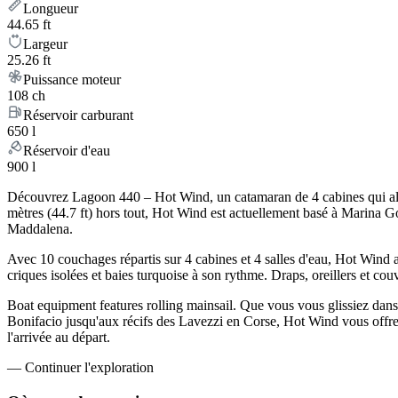
Longueur
44.65 ft
Largeur
25.26 ft
Puissance moteur
108 ch
Réservoir carburant
650 l
Réservoir d'eau
900 l
Découvrez Lagoon 440 – Hot Wind, un catamaran de 4 cabines qui allie
mètres (44.7 ft) hors tout, Hot Wind est actuellement basé à Marina G
Maddalena.
Avec 10 couchages répartis sur 4 cabines et 4 salles d'eau, Hot Wind 
criques isolées et baies turquoise à son rythme. Draps, oreillers et cou
Boat equipment features rolling mainsail. Que vous vous glissiez dans l
Bonifacio jusqu'aux récifs des Lavezzi en Corse, Hot Wind vous offre 
l'arrivée au départ.
—
Continuer l'exploration