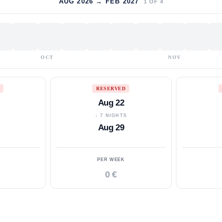
AUG 2026 → FEB 2027
1
OF
4
OCT
NOV
RESERVED
Aug 22
S
↓ 7 NIGHTS
Aug 29
PER WEEK
0 €