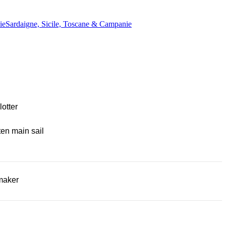
ie
Sardaigne, Sicile, Toscane & Campanie
lotter
ten main sail
maker