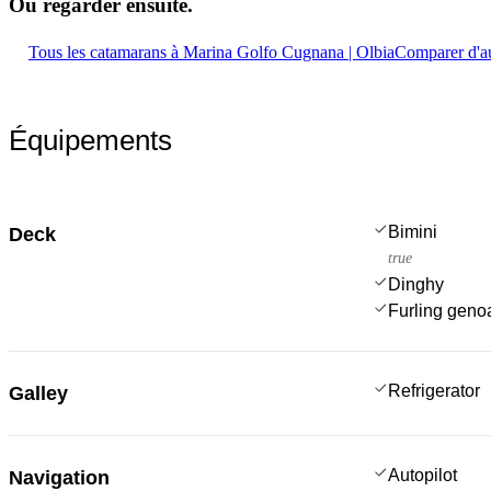
Où regarder
ensuite.
Tous les catamarans à Marina Golfo Cugnana | Olbia
Comparer d'au
Équipements
Bimini
Deck
true
Dinghy
Furling geno
Refrigerator
Galley
Autopilot
Navigation