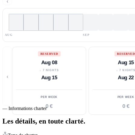
‹
AUG
SEP
RESERVED
RESERVED
Aug 08
Aug 15
↓ 7 NIGHTS
↓ 7 NIGHT
‹
Aug 15
Aug 22
PER WEEK
PER WEEK
0 €
0 €
—
Informations charter
Les détails,
en toute clarté.