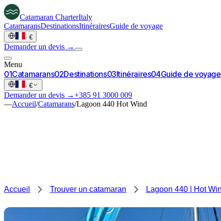
Catamaran
Charter
Italy
Catamarans
Destinations
Itinéraires
Guide de voyage
·
€
Demander un devis →
Menu
0
1
Catamarans
0
2
Destinations
0
3
Itinéraires
0
4
Guide de voyage
·
€
Demander un devis →
+385 91 3000 009
—
Accueil
/
Catamarans
/
Lagoon 440 Hot Wind
Accueil
Trouver un catamaran
Lagoon 440 | Hot Wi