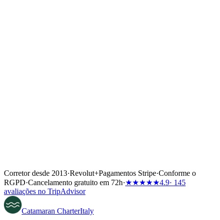
experience on a yacht of a similar size is essential for base approval.
Corretor desde 2013
·
Revolut
+
Pagamentos Stripe
·
Conforme o
RGPD
·
Cancelamento gratuito em 72h
·
★★★★★
4.9
· 145
avaliações no TripAdvisor
Catamaran
Charter
Italy