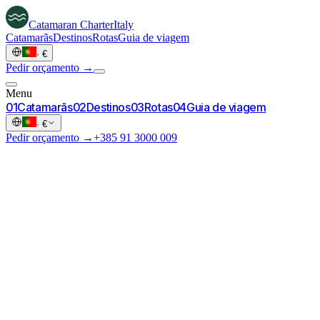
Catamaran
Charter
Italy
Catamarãs
Destinos
Rotas
Guia de viagem
·
€
Pedir orçamento →
Menu
0
1
Catamarãs
0
2
Destinos
0
3
Rotas
0
4
Guia de viagem
·
€
Pedir orçamento →
+385 91 3000 009