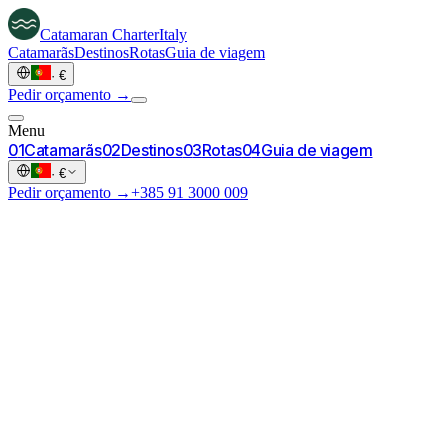
Catamaran
Charter
Italy
Catamarãs
Destinos
Rotas
Guia de viagem
·
€
Pedir orçamento →
Menu
0
1
Catamarãs
0
2
Destinos
0
3
Rotas
0
4
Guia de viagem
·
€
Pedir orçamento →
+385 91 3000 009