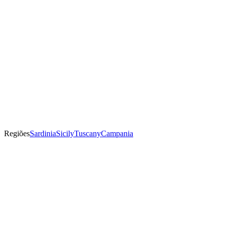
Regiões
Sardinia
Sicily
Tuscany
Campania