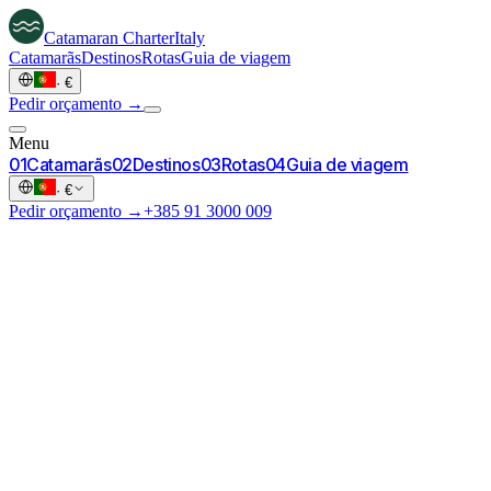
Catamaran
Charter
Italy
Catamarãs
Destinos
Rotas
Guia de viagem
·
€
Pedir orçamento →
Menu
0
1
Catamarãs
0
2
Destinos
0
3
Rotas
0
4
Guia de viagem
·
€
Pedir orçamento →
+385 91 3000 009