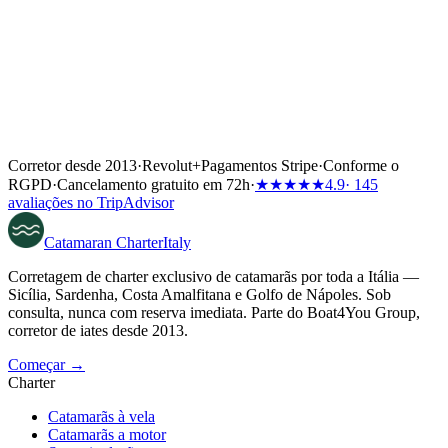
Corretor desde 2013
·
Revolut
+
Pagamentos Stripe
·
Conforme o
RGPD
·
Cancelamento gratuito em 72h
·
★★★★★
4.9
· 145
avaliações no TripAdvisor
Catamaran
Charter
Italy
Corretagem de charter exclusivo de catamarãs por toda a Itália —
Sicília, Sardenha, Costa Amalfitana e Golfo de Nápoles. Sob
consulta, nunca com reserva imediata. Parte do Boat4You Group,
corretor de iates desde 2013.
Começar →
Charter
Catamarãs à vela
Catamarãs a motor