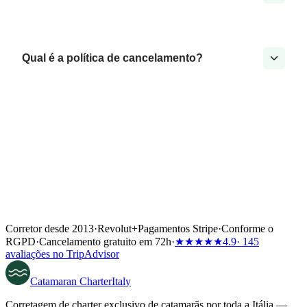
Qual é a política de cancelamento?
Corretor desde 2013
·
Revolut
+
Pagamentos Stripe
·
Conforme o
RGPD
·
Cancelamento gratuito em 72h
·
★★★★★
4.9
· 145
avaliações no TripAdvisor
Catamaran
Charter
Italy
Corretagem de charter exclusivo de catamarãs por toda a Itália —