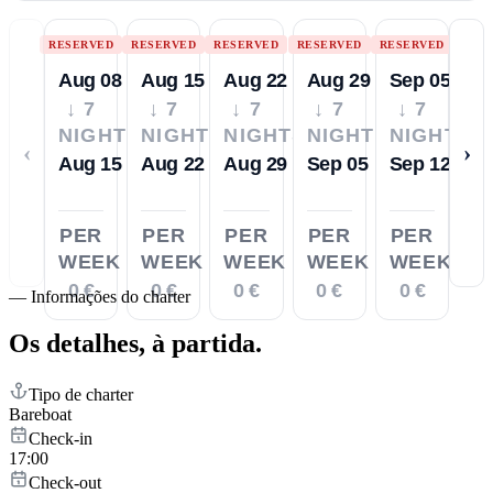
RESERVED
RESERVED
RESERVED
RESERVED
RESERVED
Aug 08
Aug 15
Aug 22
Aug 29
Sep 05
↓ 7
↓ 7
↓ 7
↓ 7
↓ 7
NIGHTS
NIGHTS
NIGHTS
NIGHTS
NIGHTS
‹
›
Aug 15
Aug 22
Aug 29
Sep 05
Sep 12
PER
PER
PER
PER
PER
WEEK
WEEK
WEEK
WEEK
WEEK
0 €
0 €
0 €
0 €
0 €
—
Informações do charter
Os detalhes,
à partida.
Tipo de charter
Bareboat
Check-in
17:00
Check-out