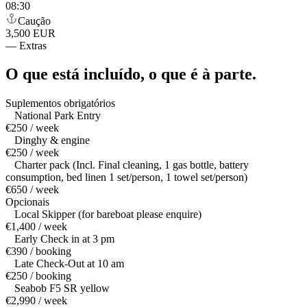
08:30
Caução
3,500 EUR
—
Extras
O que está incluído,
o que é à parte.
Suplementos obrigatórios
National Park Entry
€250 / week
Dinghy & engine
€250 / week
Charter pack (Incl. Final cleaning, 1 gas bottle, battery
consumption, bed linen 1 set/person, 1 towel set/person)
€650 / week
Opcionais
Local Skipper (for bareboat please enquire)
€1,400 / week
Early Check in at 3 pm
€390 / booking
Late Check-Out at 10 am
€250 / booking
Seabob F5 SR yellow
€2,990 / week