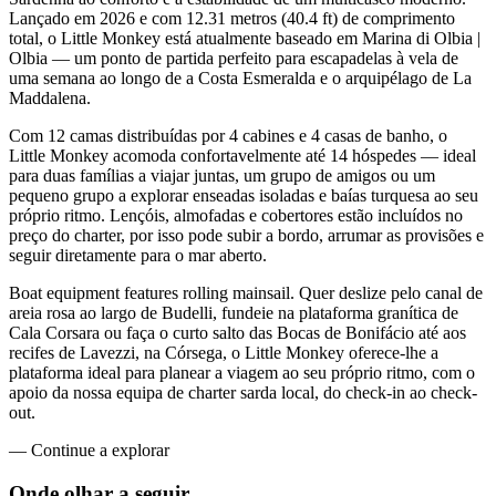
Lançado em 2026 e com 12.31 metros (40.4 ft) de comprimento
total, o Little Monkey está atualmente baseado em Marina di Olbia |
Olbia — um ponto de partida perfeito para escapadelas à vela de
uma semana ao longo de a Costa Esmeralda e o arquipélago de La
Maddalena.
Com 12 camas distribuídas por 4 cabines e 4 casas de banho, o
Little Monkey acomoda confortavelmente até 14 hóspedes — ideal
para duas famílias a viajar juntas, um grupo de amigos ou um
pequeno grupo a explorar enseadas isoladas e baías turquesa ao seu
próprio ritmo. Lençóis, almofadas e cobertores estão incluídos no
preço do charter, por isso pode subir a bordo, arrumar as provisões e
seguir diretamente para o mar aberto.
Boat equipment features rolling mainsail. Quer deslize pelo canal de
areia rosa ao largo de Budelli, fundeie na plataforma granítica de
Cala Corsara ou faça o curto salto das Bocas de Bonifácio até aos
recifes de Lavezzi, na Córsega, o Little Monkey oferece-lhe a
plataforma ideal para planear a viagem ao seu próprio ritmo, com o
apoio da nossa equipa de charter sarda local, do check-in ao check-
out.
—
Continue a explorar
Onde olhar a
seguir.