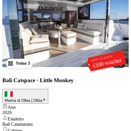
NEW CLIENTS
€100 voucher
Todas 3
1
/
3
Bali Catspace
·
Little Monkey
Marina di Olbia | Olbia
Ano
2026
Estaleiro
Bali Catamarans
Cabines