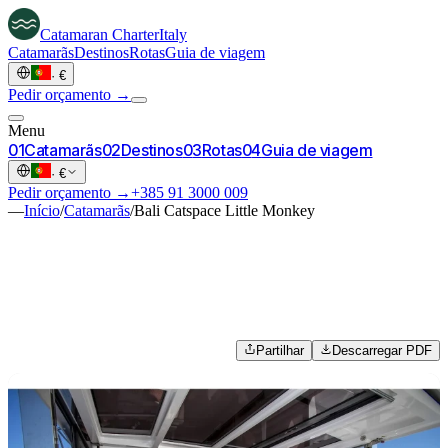
Catamaran
Charter
Italy
Catamarãs
Destinos
Rotas
Guia de viagem
·
€
Pedir orçamento →
Menu
0
1
Catamarãs
0
2
Destinos
0
3
Rotas
0
4
Guia de viagem
·
€
Pedir orçamento →
+385 91 3000 009
—
Início
/
Catamarãs
/
Bali Catspace Little Monkey
Partilhar
Descarregar PDF