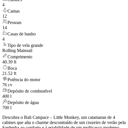
4
Camas
12
Pessoas
14
Casas de banho
4
Tipo de vela grande
Rolling Mainsail
Comprimento
40.39 ft
Boca
21.52 ft
Potência do motor
76 cv
Depósito de combustível
400 l
Depósito de água
700 l
Descubra o Bali Catspace – Little Monkey, um catamaran de 4
cabines que alia o charme descontraído de um cruzeiro de verão pela
Sardenha ao conforto e à estabilidade de um multicasco moderno.