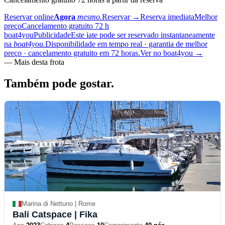
Reservar online
Agora
mesmo.
Reservar
→
Reserva imediata
Melhor
preço
Cancelamento gratuito 72 h
boat4you
Publicidade
Este iate pode ser reservado instantaneamente
na
boat4you.
Disponibilidade em tempo real · garantia de melhor
preço · cancelamento gratuito em 72 horas.
Ver no boat4you
→
—
Mais desta frota
Também pode
gostar.
Marina di Nettuno | Rome
Bali Catspace
| Fika