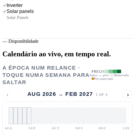
Inverter
Solar panels
Solar Panels
—
Disponibilidade
Calendário ao vivo,
em tempo real.
A ÉPOCA NUM RELANCE ·
PREÇO
TOQUE NUMA SEMANA PARA
baixo → pico
Reservado
Pré-reservado
SALTAR
‹
›
AUG 2026 → FEB 2027
1
OF
4
AUG
SEP
OCT
NOV
DEC
JAN