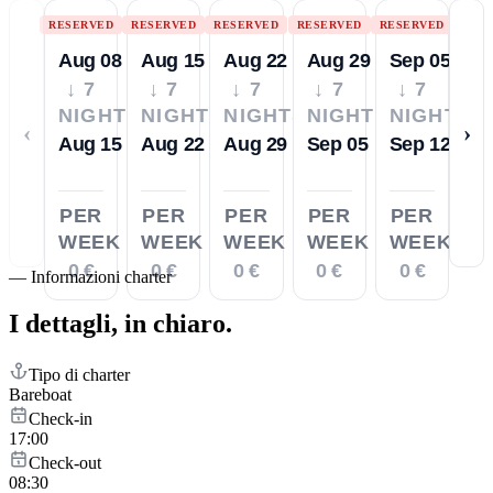
RESERVED
RESERVED
RESERVED
RESERVED
RESERVED
Aug 08
Aug 15
Aug 22
Aug 29
Sep 05
↓ 7
↓ 7
↓ 7
↓ 7
↓ 7
NIGHTS
NIGHTS
NIGHTS
NIGHTS
NIGHTS
‹
›
Aug 15
Aug 22
Aug 29
Sep 05
Sep 12
PER
PER
PER
PER
PER
WEEK
WEEK
WEEK
WEEK
WEEK
0 €
0 €
0 €
0 €
0 €
—
Informazioni charter
I dettagli,
in chiaro.
Tipo di charter
Bareboat
Check-in
17:00
Check-out
08:30