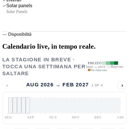
Solar panels
Solar Panels
—
Disponibilità
Calendario live,
in tempo reale.
LA STAGIONE IN BREVE ·
PREZZO
TOCCA UNA SETTIMANA PER
basso → picco
Riservato
Pre-riservato
SALTARE
‹
›
AUG 2026 → FEB 2027
1
OF
4
AUG
SEP
OCT
NOV
DEC
JAN