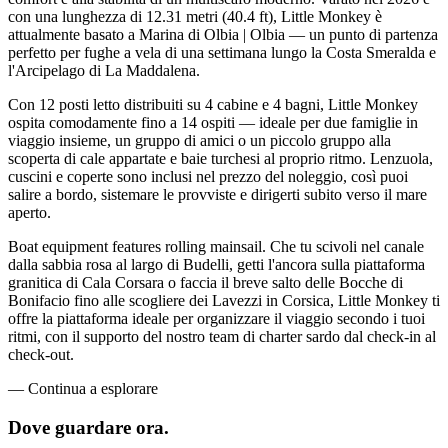
con una lunghezza di 12.31 metri (40.4 ft), Little Monkey è
attualmente basato a Marina di Olbia | Olbia — un punto di partenza
perfetto per fughe a vela di una settimana lungo la Costa Smeralda e
l'Arcipelago di La Maddalena.
Con 12 posti letto distribuiti su 4 cabine e 4 bagni, Little Monkey
ospita comodamente fino a 14 ospiti — ideale per due famiglie in
viaggio insieme, un gruppo di amici o un piccolo gruppo alla
scoperta di cale appartate e baie turchesi al proprio ritmo. Lenzuola,
cuscini e coperte sono inclusi nel prezzo del noleggio, così puoi
salire a bordo, sistemare le provviste e dirigerti subito verso il mare
aperto.
Boat equipment features rolling mainsail. Che tu scivoli nel canale
dalla sabbia rosa al largo di Budelli, getti l'ancora sulla piattaforma
granitica di Cala Corsara o faccia il breve salto delle Bocche di
Bonifacio fino alle scogliere dei Lavezzi in Corsica, Little Monkey ti
offre la piattaforma ideale per organizzare il viaggio secondo i tuoi
ritmi, con il supporto del nostro team di charter sardo dal check-in al
check-out.
—
Continua a esplorare
Dove guardare
ora.