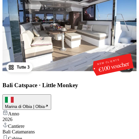
NEW CLIENTS
€100 voucher
Tutte 3
1
/
3
Bali Catspace
·
Little Monkey
Marina di Olbia | Olbia
Anno
2026
Cantiere
Bali Catamarans
Cabine