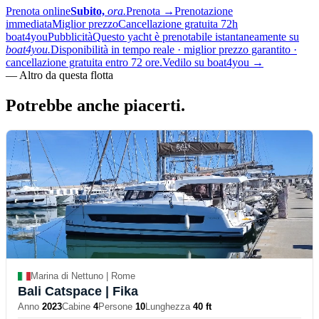
Prenota online
Subito,
ora.
Prenota
→
Prenotazione
immediata
Miglior prezzo
Cancellazione gratuita 72h
boat4you
Pubblicità
Questo yacht è prenotabile istantaneamente su
boat4you.
Disponibilità in tempo reale · miglior prezzo garantito ·
cancellazione gratuita entro 72 ore.
Vedilo su boat4you
→
—
Altro da questa flotta
Potrebbe anche
piacerti.
Marina di Nettuno | Rome
Bali Catspace
| Fika
Anno
2023
Cabine
4
Persone
10
Lunghezza
40 ft