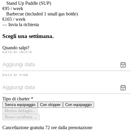
Stand Up Paddle (SUP)
€95 / week
Barbecue (included 1 small gas bottle)
€165 / week
— Invia la richiesta
Scegli una
settimana.
Quando salpi?
DATA DI INIZIO
DATA DI FINE
Tipo di charter
*
Senza equipaggio
Con skipper
Con equipaggio
Mostra dettaglio
⌄
Ricevi un'offerta →
Cancellazione gratuita 72 ore dalla prenotazione