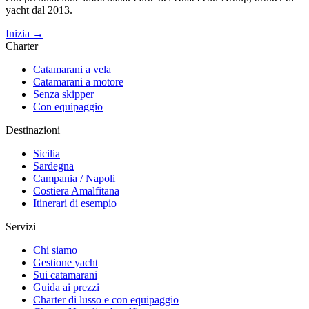
yacht dal 2013.
Inizia →
Charter
Catamarani a vela
Catamarani a motore
Senza skipper
Con equipaggio
Destinazioni
Sicilia
Sardegna
Campania / Napoli
Costiera Amalfitana
Itinerari di esempio
Servizi
Chi siamo
Gestione yacht
Sui catamarani
Guida ai prezzi
Charter di lusso e con equipaggio