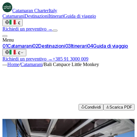
Catamaran
Charter
Italy
Catamarani
Destinazioni
Itinerari
Guida di viaggio
·
€
Richiedi un preventivo →
Menu
0
1
Catamarani
0
2
Destinazioni
0
3
Itinerari
0
4
Guida di viaggio
·
€
Richiedi un preventivo →
+385 91 3000 009
—
Home
/
Catamarani
/
Bali Catspace Little Monkey
Condividi
Scarica PDF