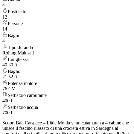
4
Posti letto
12
Persone
14
Bagni
4
Tipo di randa
Rolling Mainsail
Lunghezza
40.39 ft
Baglio
21.52 ft
Potenza motore
76 CV
Serbatoio carburante
400 l
Serbatoio acqua
700 l
Scopri Bali Catspace – Little Monkey, un catamaran a 4 cabine che
unisce il fascino rilassato di una crociera estiva in Sardegna al
comfort e alla stabilità di un multiscafo moderno. Varato nel 2026 e