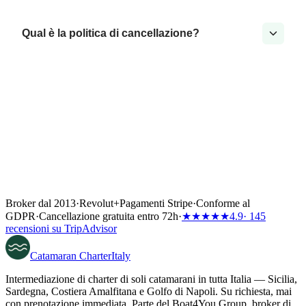
Qual è la politica di cancellazione?
Broker dal 2013
·
Revolut
+
Pagamenti Stripe
·
Conforme al
GDPR
·
Cancellazione gratuita entro 72h
·
★★★★★
4.9
· 145
recensioni su TripAdvisor
Catamaran
Charter
Italy
Intermediazione di charter di soli catamarani in tutta Italia — Sicilia,
Sardegna, Costiera Amalfitana e Golfo di Napoli. Su richiesta, mai
con prenotazione immediata. Parte del Boat4You Group, broker di