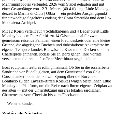
Mehrrumpfbootes verbindet. 2026 vom Stapel gelaufen und mit
einer Gesamtlänge von 12.31 Metern (40.4 ft), liegt Little Monkey
derzeit in Marina di Olbia | Olbia — ein perfekter Ausgangspunkt
für einwöchige Segeltörns entlang der Costa Smeralda und dem La-
Maddalena-Archipel.
Mit 12 Kojen verteilt auf 4 Schlafkabinen und 4 Bäder bietet Little
Monkey bequem Platz für bis zu 14 Gäste — ideal für zwei
gemeinsam reisende Familien, einen Freundeskreis oder eine kleine
Gruppe, die abgelegene Buchten und türkisfarbene Ankerplätze im
eigenen Tempo erkundet. Bettwäsche, Kissen und Decken sind im
Charterpreis enthalten, sodass Sie an Bord gehen, Ihre Vorräte
verstauen und direkt aufs offene Meer hinaussegeln können.
Boat equipment features rolling mainsail. Ob Sie in die rosafarbene
Sandrinne vor Budelli gleiten, auf dem Granitschelf von Cala
Corsara ankern oder den kurzen Sprung über die Bocche di
Bonifacio zu den Lavezzi-Riffen Korsikas wagen bietet Ihnen Little
Monkey die Plattform, um die Reise nach Ihrem eigenen Zeitplan zu
gestalten — mit der Unterstützung unseres lokalen sardischen
Charterteams vom Check-in bis zum Check-out.
—
Weiter erkunden
Wohin als
Nächstes.