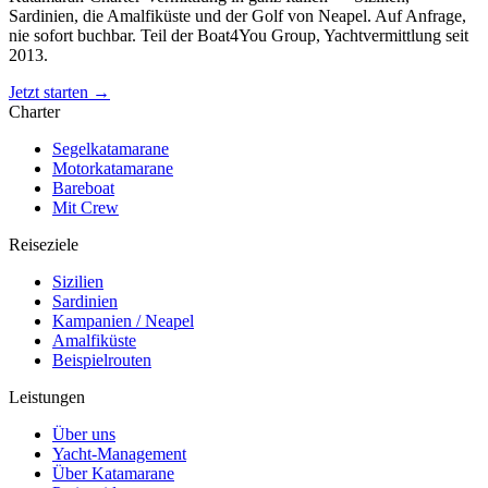
Sardinien, die Amalfiküste und der Golf von Neapel. Auf Anfrage,
nie sofort buchbar. Teil der Boat4You Group, Yachtvermittlung seit
2013.
Jetzt starten →
Charter
Segelkatamarane
Motorkatamarane
Bareboat
Mit Crew
Reiseziele
Sizilien
Sardinien
Kampanien / Neapel
Amalfiküste
Beispielrouten
Leistungen
Über uns
Yacht-Management
Über Katamarane