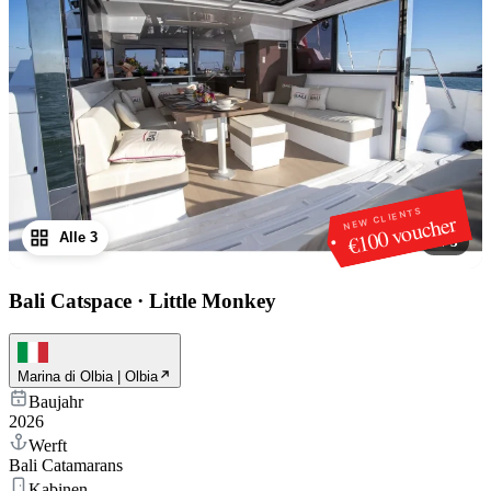
NEW CLIENTS
€100 voucher
Alle 3
1
/
3
Bali Catspace
·
Little Monkey
Marina di Olbia | Olbia
Baujahr
2026
Werft
Bali Catamarans
Kabinen