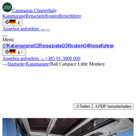
Catamaran
Charter
Italy
Katamarane
Reiseziele
Routen
Reiseführer
·
€
Angebot anfordern →
Menü
0
1
Katamarane
0
2
Reiseziele
0
3
Routen
0
4
Reiseführer
·
€
Angebot anfordern →
+385 91 3000 009
—
Startseite
/
Katamarane
/
Bali Catspace Little Monkey
Teilen
PDF herunterladen