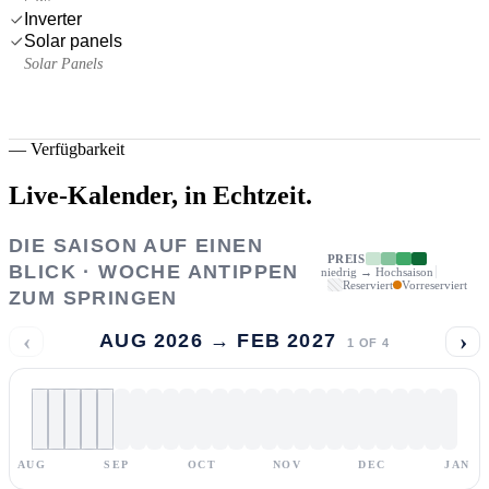
Inverter
Solar panels
Solar Panels
—
Verfügbarkeit
Live-Kalender,
in Echtzeit.
DIE SAISON AUF EINEN
PREIS
BLICK · WOCHE ANTIPPEN
niedrig → Hochsaison
Reserviert
Vorreserviert
ZUM SPRINGEN
‹
›
AUG 2026 → FEB 2027
1
OF
4
AUG
SEP
OCT
NOV
DEC
JAN