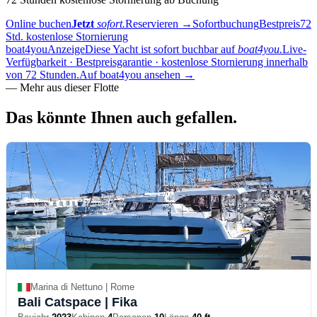
Online buchen
Jetzt
sofort.
Reservieren
→
Sofortbuchung
Bestpreis
72
Std. kostenlose Stornierung
boat4you
Anzeige
Diese Yacht ist sofort buchbar auf
boat4you.
Live-
Verfügbarkeit · Bestpreisgarantie · kostenlose Stornierung innerhalb
von 72 Stunden.
Auf boat4you ansehen
→
—
Mehr aus dieser Flotte
Das könnte Ihnen auch
gefallen.
Marina di Nettuno | Rome
Bali Catspace
| Fika