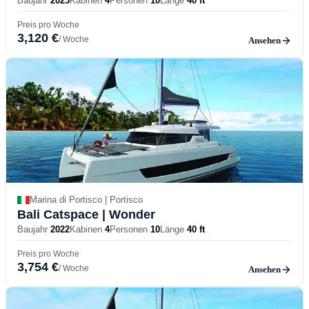
Baujahr
2023
Kabinen
4
Personen
10
Länge
40 ft
Preis pro Woche
3,120 €
/ Woche
Ansehen
Marina di Portisco | Portisco
Bali Catspace
| Wonder
Baujahr
2022
Kabinen
4
Personen
10
Länge
40 ft
Preis pro Woche
3,754 €
/ Woche
Ansehen