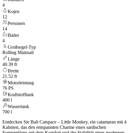
4
Kojen
12
Personen
14
Bäder
4
Großsegel-Typ
Rolling Mainsail
Länge
40.39 ft
Breite
21.52 ft
Motorleistung
76 PS
Kraftstofftank
400 l
Wassertank
700 l
Entdecken Sie Bali Catspace – Little Monkey, ein catamaran mit 4
Kabinen, das den entspannten Charme eines sardischen
Sommertörns mit dem Komfort und der Stabilität eines modernen