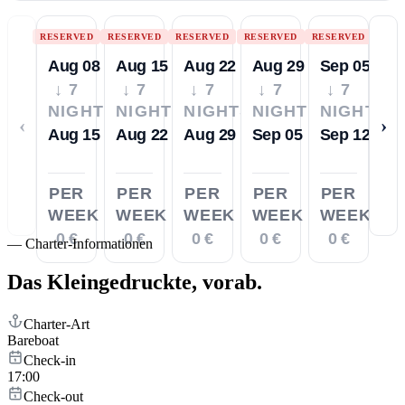
RESERVED
RESERVED
RESERVED
RESERVED
RESERVED
Aug 08
Aug 15
Aug 22
Aug 29
Sep 05
↓ 7
↓ 7
↓ 7
↓ 7
↓ 7
NIGHTS
NIGHTS
NIGHTS
NIGHTS
NIGHTS
‹
›
Aug 15
Aug 22
Aug 29
Sep 05
Sep 12
PER
PER
PER
PER
PER
WEEK
WEEK
WEEK
WEEK
WEEK
0 €
0 €
0 €
0 €
0 €
—
Charter-Informationen
Das Kleingedruckte,
vorab.
Charter-Art
Bareboat
Check-in
17:00
Check-out