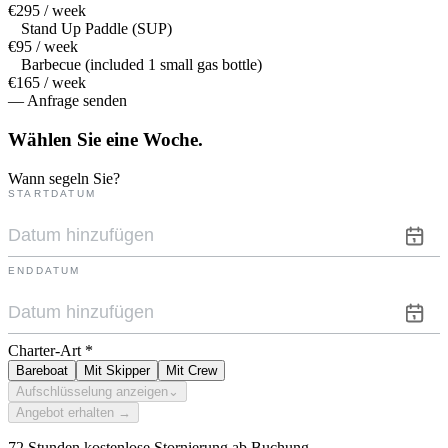
€295 / week
Stand Up Paddle (SUP)
€95 / week
Barbecue (included 1 small gas bottle)
€165 / week
— Anfrage senden
Wählen Sie eine
Woche.
Wann segeln Sie?
STARTDATUM
ENDDATUM
Charter-Art
*
Bareboat
Mit Skipper
Mit Crew
Aufschlüsselung anzeigen
⌄
Angebot erhalten →
72 Stunden kostenlose Stornierung ab Buchung