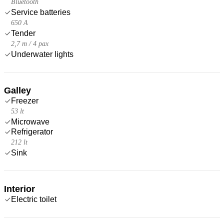
Bluetooth
Service batteries
650 A
Tender
2,7 m / 4 pax
Underwater lights
Galley
Freezer
53 lt
Microwave
Refrigerator
212 lt
Sink
Interior
Electric toilet