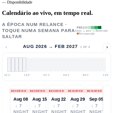
—
Disponibilidade
Calendário ao vivo,
em tempo real.
A ÉPOCA NUM RELANCE ·
PREÇO
TOQUE NUMA SEMANA PARA
baixo → pico
Reservado
Pré-reservado
SALTAR
‹
›
AUG 2026 → FEB 2027
1
OF
4
AUG
SEP
OCT
NOV
DEC
JAN
RESERVED
RESERVED
RESERVED
RESERVED
RESERVED
Aug 08
Aug 15
Aug 22
Aug 29
Sep 05
↓ 7
↓ 7
↓ 7
↓ 7
↓ 7
NIGHTS
NIGHTS
NIGHTS
NIGHTS
NIGHTS