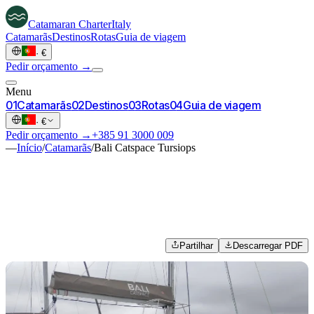
Catamaran
Charter
Italy
Catamarãs
Destinos
Rotas
Guia de viagem
·
€
Pedir orçamento →
Menu
0
1
Catamarãs
0
2
Destinos
0
3
Rotas
0
4
Guia de viagem
·
€
Pedir orçamento →
+385 91 3000 009
—
Início
/
Catamarãs
/
Bali Catspace Tursiops
Partilhar
Descarregar PDF