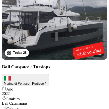
NEW CLIENTS
€100 voucher
Todas 28
1
/
28
Bali Catspace
·
Tursiops
Marina di Portisco | Portisco
Ano
2022
Estaleiro
Bali Catamarans
Cabines