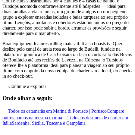
Com 8 camas distribuídas por 4 cabines e 4 casas de banho, o
Tursiops acomoda confortavelmente até 8 hóspedes — ideal para
duas famílias a viajar juntas, um grupo de amigos ou um pequeno
grupo a explorar enseadas isoladas e baías turquesa ao seu próprio
ritmo. Lençóis, almofadas e cobertores estão incluídos no preço do
charter, por isso pode subir a bordo, arrumar as provisões e seguir
diretamente para o mar aberto.
Boat equipment features rolling mainsail. It also boasts tv. Quer
deslize pelo canal de areia rosa ao largo de Budelli, fundeie na
plataforma granítica de Cala Corsara ou faça o curto salto das Bocas
de Bonifácio até aos recifes de Lavezzi, na Córsega, o Tursiops
oferece-lhe a plataforma ideal para planear a viagem ao seu próprio
ritmo, com o apoio da nossa equipa de charter sarda local, do check-
in ao check-out.
—
Continue a explorar
Onde olhar a
seguir.
Todos os catamarãs em Marina di Portisco | Portisco
Compare
outros barcos na mesma marina
Todos os destinos de charter em
Itália
Sardenha, Sicília, Toscana e Campânia