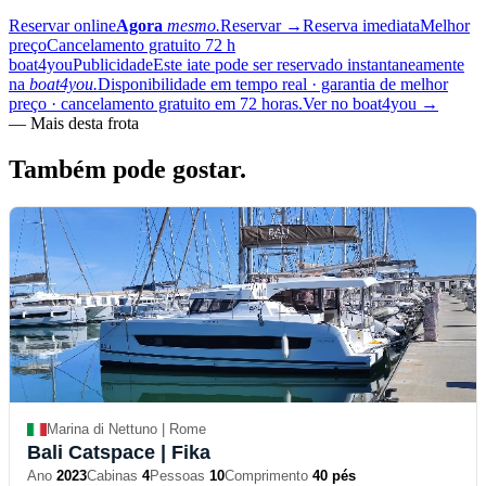
Reservar online
Agora
mesmo.
Reservar
→
Reserva imediata
Melhor
preço
Cancelamento gratuito 72 h
boat4you
Publicidade
Este iate pode ser reservado instantaneamente
na
boat4you.
Disponibilidade em tempo real · garantia de melhor
preço · cancelamento gratuito em 72 horas.
Ver no boat4you
→
—
Mais desta frota
Também pode
gostar.
Marina di Nettuno | Rome
Bali Catspace
| Fika
Ano
2023
Cabinas
4
Pessoas
10
Comprimento
40 pés