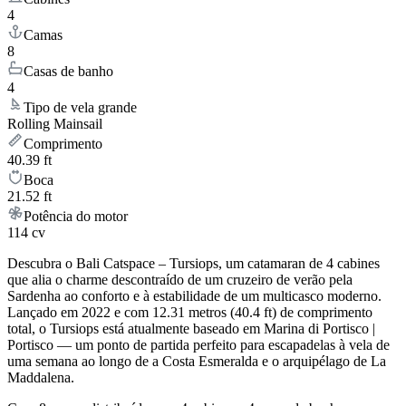
4
Camas
8
Casas de banho
4
Tipo de vela grande
Rolling Mainsail
Comprimento
40.39 ft
Boca
21.52 ft
Potência do motor
114 cv
Descubra o Bali Catspace – Tursiops, um catamaran de 4 cabines
que alia o charme descontraído de um cruzeiro de verão pela
Sardenha ao conforto e à estabilidade de um multicasco moderno.
Lançado em 2022 e com 12.31 metros (40.4 ft) de comprimento
total, o Tursiops está atualmente baseado em Marina di Portisco |
Portisco — um ponto de partida perfeito para escapadelas à vela de
uma semana ao longo de a Costa Esmeralda e o arquipélago de La
Maddalena.