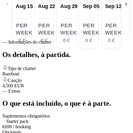
‹
›
Aug 15
Aug 22
Aug 29
Sep 05
Sep 12
PER
PER
PER
PER
PER
WEEK
WEEK
WEEK
WEEK
WEEK
0 €
0 €
0 €
0 €
0 €
—
Informações do charter
Os detalhes,
à partida.
Tipo de charter
Bareboat
Caução
4,500 EUR
—
Extras
O que está incluído,
o que é à parte.
Suplementos obrigatórios
Starter pack
€690 / booking
Opcionais