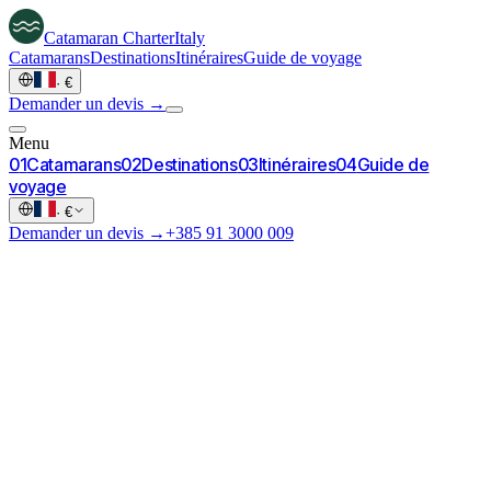
Catamaran
Charter
Italy
Catamarans
Destinations
Itinéraires
Guide de voyage
·
€
Demander un devis →
Menu
0
1
Catamarans
0
2
Destinations
0
3
Itinéraires
0
4
Guide de
voyage
·
€
Demander un devis →
+385 91 3000 009