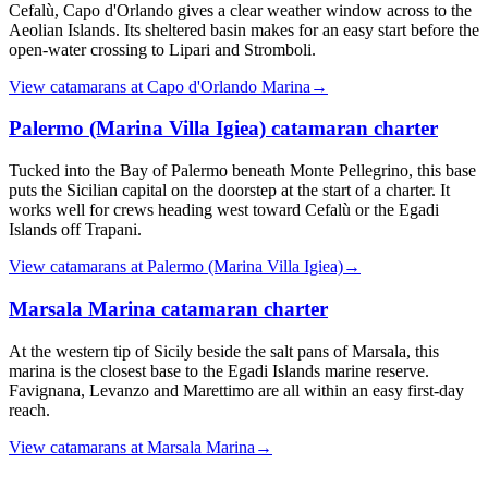
Cefalù, Capo d'Orlando gives a clear weather window across to the
Aeolian Islands. Its sheltered basin makes for an easy start before the
open-water crossing to Lipari and Stromboli.
View catamarans at
Capo d'Orlando Marina
→
Palermo (Marina Villa Igiea)
catamaran charter
Tucked into the Bay of Palermo beneath Monte Pellegrino, this base
puts the Sicilian capital on the doorstep at the start of a charter. It
works well for crews heading west toward Cefalù or the Egadi
Islands off Trapani.
View catamarans at
Palermo (Marina Villa Igiea)
→
Marsala Marina
catamaran charter
At the western tip of Sicily beside the salt pans of Marsala, this
marina is the closest base to the Egadi Islands marine reserve.
Favignana, Levanzo and Marettimo are all within an easy first-day
reach.
View catamarans at
Marsala Marina
→