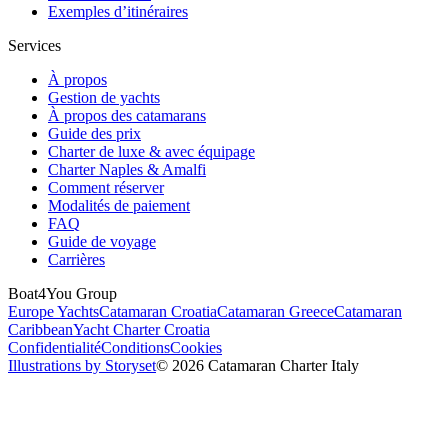
Exemples d’itinéraires
Services
À propos
Gestion de yachts
À propos des catamarans
Guide des prix
Charter de luxe & avec équipage
Charter Naples & Amalfi
Comment réserver
Modalités de paiement
FAQ
Guide de voyage
Carrières
Boat4You Group
Europe Yachts
Catamaran Croatia
Catamaran Greece
Catamaran
Caribbean
Yacht Charter Croatia
Confidentialité
Conditions
Cookies
Illustrations by Storyset
© 2026 Catamaran Charter Italy