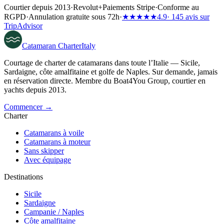
Courtier depuis 2013
·
Revolut
+
Paiements Stripe
·
Conforme au
RGPD
·
Annulation gratuite sous 72h
·
★★★★★
4.9
· 145 avis sur
TripAdvisor
Catamaran
Charter
Italy
Courtage de charter de catamarans dans toute l’Italie — Sicile,
Sardaigne, côte amalfitaine et golfe de Naples. Sur demande, jamais
en réservation directe. Membre du Boat4You Group, courtier en
yachts depuis 2013.
Commencer →
Charter
Catamarans à voile
Catamarans à moteur
Sans skipper
Avec équipage
Destinations
Sicile
Sardaigne
Campanie / Naples
Côte amalfitaine