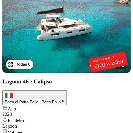
NEW CLIENTS
€100 voucher
Todas 8
1
/
8
Lagoon 46
·
Calipso
Porto di Porto Pollo | Porto Pollo
Ano
2023
Estaleiro
Lagoon
Cabines