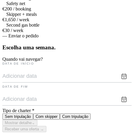
Safety net
€200 / booking
Skipper + meals
€1,650 / week
Second gas bottle
€30 / week
— Enviar o pedido
Escolha uma
semana.
Quando vai navegar?
DATA DE INÍCIO
DATA DE FIM
Tipo de charter
*
Sem tripulação
Com skipper
Com tripulação
Mostrar detalhe
⌄
Receber uma oferta →