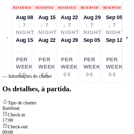
RESERVED
RESERVED
RESERVED
RESERVED
RESERVED
Aug 08
Aug 15
Aug 22
Aug 29
Sep 05
↓ 7
↓ 7
↓ 7
↓ 7
↓ 7
NIGHTS
NIGHTS
NIGHTS
NIGHTS
NIGHTS
‹
›
Aug 15
Aug 22
Aug 29
Sep 05
Sep 12
PER
PER
PER
PER
PER
WEEK
WEEK
WEEK
WEEK
WEEK
0 €
0 €
0 €
0 €
0 €
—
Informações do charter
Os detalhes,
à partida.
Tipo de charter
Bareboat
Check-in
17:00
Check-out
09:00