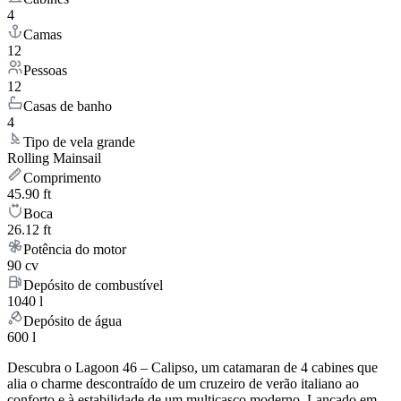
4
Camas
12
Pessoas
12
Casas de banho
4
Tipo de vela grande
Rolling Mainsail
Comprimento
45.90 ft
Boca
26.12 ft
Potência do motor
90 cv
Depósito de combustível
1040 l
Depósito de água
600 l
Descubra o Lagoon 46 – Calipso, um catamaran de 4 cabines que
alia o charme descontraído de um cruzeiro de verão italiano ao
conforto e à estabilidade de um multicasco moderno. Lançado em