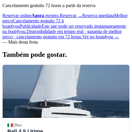
Cancelamento gratuito 72 horas a partir da reserva
Reservar online
Agora
mesmo.
Reservar
→
Reserva imediata
Melhor
preço
Cancelamento gratuito 72 h
boat4you
Publicidade
Este iate pode ser reservado instantaneamente
na
boat4you.
Disponibilidade em tempo real · garantia de melhor
preço · cancelamento gratuito em 72 horas.
Ver no boat4you
→
—
Mais desta frota
Também pode
gostar.
Olbia
Bali 4.5
| Irime