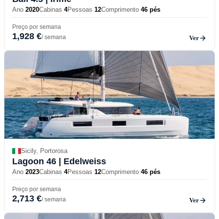
Ano
2020
Cabinas
4
Pessoas
12
Comprimento
46 pés
Preço por semana
1,928 €
/ semana
Ver
Sicily, Portorosa
Lagoon 46
| Edelweiss
Ano
2023
Cabinas
4
Pessoas
12
Comprimento
46 pés
Preço por semana
2,713 €
/ semana
Ver