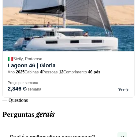
Sicily, Portorosa
Lagoon 46
| Gloria
Ano
2025
Cabinas
4
Pessoas
12
Comprimento
46 pés
Preço por semana
2,846 €
/ semana
Ver
— Questions
gerais
Perguntas
Qual é a melhor altura para navegar?