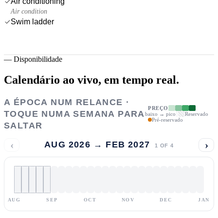
Air conditioning
Air condition
Swim ladder
—
Disponibilidade
Calendário ao vivo,
em tempo real.
A ÉPOCA NUM RELANCE ·
PREÇO
TOQUE NUMA SEMANA PARA
baixo → pico
Reservado
Pré-reservado
SALTAR
‹
›
AUG 2026 → FEB 2027
1
OF
4
AUG
SEP
OCT
NOV
DEC
JAN