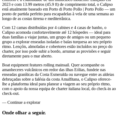
2023 e com 13.99 metros (45.9 ft) de comprimento total, o Calipso
está atualmente baseado em Porto di Porto Pollo | Porto Pollo — um
ponto de partida perfeito para escapadelas à vela de uma semana ao
longo de as costas tirrena e mediterrânica.
Com 12 camas distribuídas por 4 cabines e 4 casas de banho, o
Calipso acomoda confortavelmente até 12 hóspedes — ideal para
duas famílias a viajar juntas, um grupo de amigos ou um pequeno
grupo a explorar enseadas isoladas e baías turquesa ao seu próprio
ritmo. Lençóis, almofadas e cobertores estão incluídos no preço do
charter, por isso pode subir a bordo, arrumar as provisões e seguir
diretamente para o mar aberto.
Boat equipment features rolling mainsail. Quer acompanhe os
amanheceres vulcânicos em redor das ilhas Eólias, fundeie nas
enseadas graníticas da Costa Esmeralda ou navegue entre as aldeias
debruçadas sobre a falésia da costa Amalfitana, o Calipso oferece-
lhe a plataforma ideal para planear a viagem ao seu próprio ritmo,
com o apoio da nossa equipa de charter italiana local, do check-in ao
check-out.
—
Continue a explorar
Onde olhar a
seguir.