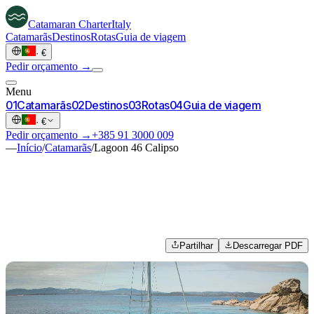
Catamaran
Charter
Italy
Catamarãs
Destinos
Rotas
Guia de viagem
·
€
Pedir orçamento →
Menu
0
1
Catamarãs
0
2
Destinos
0
3
Rotas
0
4
Guia de viagem
·
€
Pedir orçamento →
+385 91 3000 009
—
Início
/
Catamarãs
/
Lagoon 46 Calipso
Partilhar
Descarregar PDF