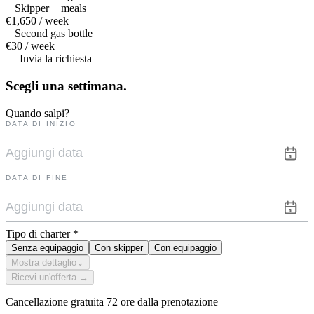
Skipper + meals
€1,650 / week
Second gas bottle
€30 / week
— Invia la richiesta
Scegli una
settimana.
Quando salpi?
DATA DI INIZIO
DATA DI FINE
Tipo di charter
*
Senza equipaggio
Con skipper
Con equipaggio
Mostra dettaglio
⌄
Ricevi un'offerta →
Cancellazione gratuita 72 ore dalla prenotazione