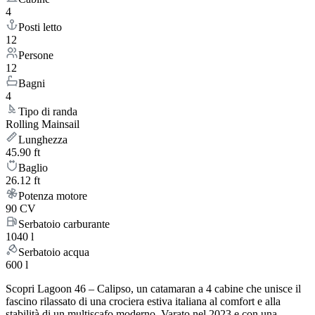
4
Posti letto
12
Persone
12
Bagni
4
Tipo di randa
Rolling Mainsail
Lunghezza
45.90 ft
Baglio
26.12 ft
Potenza motore
90 CV
Serbatoio carburante
1040 l
Serbatoio acqua
600 l
Scopri Lagoon 46 – Calipso, un catamaran a 4 cabine che unisce il
fascino rilassato di una crociera estiva italiana al comfort e alla
stabilità di un multiscafo moderno. Varato nel 2023 e con una