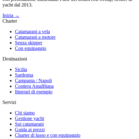
yacht dal 2013.
Inizia →
Charter
Catamarani a vela
Catamarani a motore
Senza skipper
Con equipaggio
Destinazioni
Sicilia
Sardegna
Campania / Napoli
Costiera Amalfitana
Itinerari di esempio
Servizi
Chi siamo
Gestione yacht
Sui catamarani
Guida ai prezzi
Charter di lusso e con equipaggio