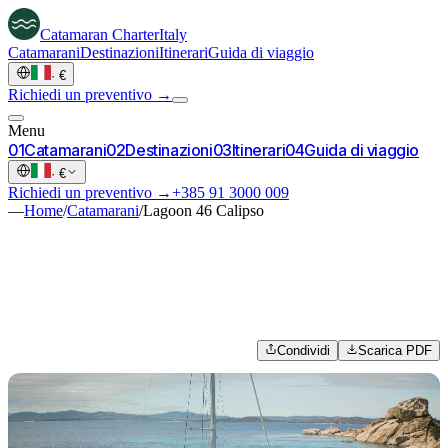
Catamaran
Charter
Italy
Catamarani
Destinazioni
Itinerari
Guida di viaggio
·
€
Richiedi un preventivo →
Menu
0
1
Catamarani
0
2
Destinazioni
0
3
Itinerari
0
4
Guida di viaggio
·
€
Richiedi un preventivo →
+385 91 3000 009
—
Home
/
Catamarani
/
Lagoon 46 Calipso
Condividi
Scarica PDF