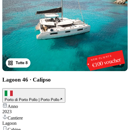
NEW CLIENTS
€100 voucher
Tutte 8
1
/
8
Lagoon 46
·
Calipso
Porto di Porto Pollo | Porto Pollo
Anno
2023
Cantiere
Lagoon
Cabine