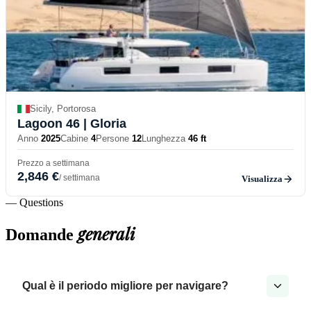
Sicily, Portorosa
Lagoon 46
| Gloria
Anno
2025
Cabine
4
Persone
12
Lunghezza
46 ft
Prezzo a settimana
2,846 €
/ settimana
Visualizza
— Questions
generali
Domande
Qual è il periodo migliore per navigare?