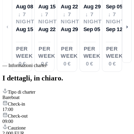
Aug 08
Aug 15
Aug 22
Aug 29
Sep 05
↓ 7
↓ 7
↓ 7
↓ 7
↓ 7
NIGHTS
NIGHTS
NIGHTS
NIGHTS
NIGHTS
‹
›
Aug 15
Aug 22
Aug 29
Sep 05
Sep 12
PER
PER
PER
PER
PER
WEEK
WEEK
WEEK
WEEK
WEEK
0 €
0 €
0 €
0 €
0 €
—
Informazioni charter
I dettagli,
in chiaro.
Tipo di charter
Bareboat
Check-in
17:00
Check-out
09:00
Cauzione
2,000 EUR