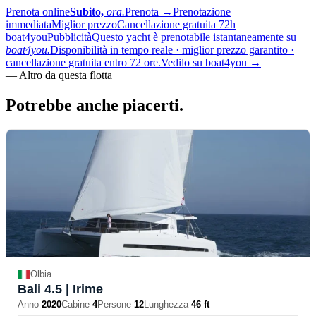
Prenota online
Subito,
ora.
Prenota
→
Prenotazione
immediata
Miglior prezzo
Cancellazione gratuita 72h
boat4you
Pubblicità
Questo yacht è prenotabile istantaneamente su
boat4you.
Disponibilità in tempo reale · miglior prezzo garantito ·
cancellazione gratuita entro 72 ore.
Vedilo su boat4you
→
—
Altro da questa flotta
Potrebbe anche
piacerti.
Olbia
Bali 4.5
| Irime
Anno
2020
Cabine
4
Persone
12
Lunghezza
46 ft