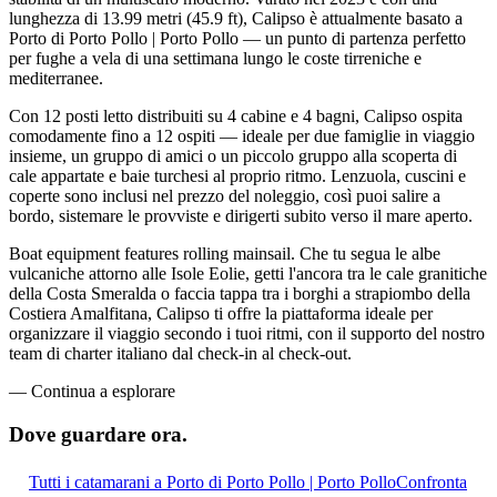
lunghezza di 13.99 metri (45.9 ft), Calipso è attualmente basato a
Porto di Porto Pollo | Porto Pollo — un punto di partenza perfetto
per fughe a vela di una settimana lungo le coste tirreniche e
mediterranee.
Con 12 posti letto distribuiti su 4 cabine e 4 bagni, Calipso ospita
comodamente fino a 12 ospiti — ideale per due famiglie in viaggio
insieme, un gruppo di amici o un piccolo gruppo alla scoperta di
cale appartate e baie turchesi al proprio ritmo. Lenzuola, cuscini e
coperte sono inclusi nel prezzo del noleggio, così puoi salire a
bordo, sistemare le provviste e dirigerti subito verso il mare aperto.
Boat equipment features rolling mainsail. Che tu segua le albe
vulcaniche attorno alle Isole Eolie, getti l'ancora tra le cale granitiche
della Costa Smeralda o faccia tappa tra i borghi a strapiombo della
Costiera Amalfitana, Calipso ti offre la piattaforma ideale per
organizzare il viaggio secondo i tuoi ritmi, con il supporto del nostro
team di charter italiano dal check-in al check-out.
—
Continua a esplorare
Dove guardare
ora.
Tutti i catamarani a Porto di Porto Pollo | Porto Pollo
Confronta