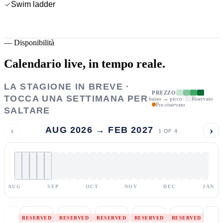
Swim ladder
—
Disponibilità
Calendario live,
in tempo reale.
LA STAGIONE IN BREVE ·
PREZZO
TOCCA UNA SETTIMANA PER
basso → picco
Riservato
Pre-riservato
SALTARE
‹
›
AUG 2026 → FEB 2027
1
OF
4
AUG
SEP
OCT
NOV
DEC
JAN
RESERVED
RESERVED
RESERVED
RESERVED
RESERVED