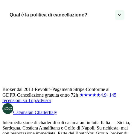
Qual è la politica di cancellazione?
Broker dal 2013
·
Revolut
+
Pagamenti Stripe
·
Conforme al
GDPR
·
Cancellazione gratuita entro 72h
·
★★★★★
4.9
· 145
recensioni su TripAdvisor
Catamaran
Charter
Italy
Intermediazione di charter di soli catamarani in tutta Italia — Sicilia,
Sardegna, Costiera Amalfitana e Golfo di Napoli. Su richiesta, mai
con prenotazione immediata. Parte del Boat4You Group, broker di