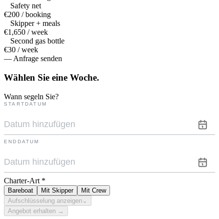
Safety net
€200 / booking
Skipper + meals
€1,650 / week
Second gas bottle
€30 / week
— Anfrage senden
Wählen Sie eine
Woche.
Wann segeln Sie?
STARTDATUM
ENDDATUM
Charter-Art
*
Bareboat
Mit Skipper
Mit Crew
Aufschlüsselung anzeigen
⌄
Angebot erhalten →