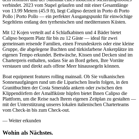
verbindet. 2023 vom Stapel gelaufen und mit einer Gesamtlänge
von 13.99 Metern (45.9 ft), liegt Calipso derzeit in Porto di Porto
Pollo | Porto Pollo — ein perfekter Ausgangspunkt für einwöchige
Segeltörns entlang den tyrrhenischen und mediterranen Küsten.
Mit 12 Kojen verteilt auf 4 Schlafkabinen und 4 Bäder bietet
Calipso bequem Platz für bis zu 12 Gäste — ideal für zwei
gemeinsam reisende Familien, einen Freundeskreis oder eine kleine
Gruppe, die abgelegene Buchten und türkisfarbene Ankerplätze im
eigenen Tempo erkundet. Bettwäsche, Kissen und Decken sind im
Charterpreis enthalten, sodass Sie an Bord gehen, Ihre Vorräte
verstauen und direkt aufs offene Meer hinaussegeln können.
Boat equipment features rolling mainsail. Ob Sie vulkanischen
Sonnenaufgängen rund um die Liparischen Inseln folgen, in den
Granitbuchten der Costa Smeralda ankern oder zwischen den
Klippendörfern der Amalfiküste hüpfen bietet Ihnen Calipso die
Plattform, um die Reise nach Ihrem eigenen Zeitplan zu gestalten —
mit der Unterstützung unseres lokalen italienischen Charterteams
vom Check-in bis zum Check-out.
—
Weiter erkunden
Wohin als
Nächstes.