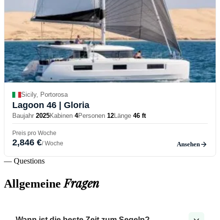
Sicily, Portorosa
Lagoon 46
| Gloria
Baujahr
2025
Kabinen
4
Personen
12
Länge
46 ft
Preis pro Woche
2,846 €
/ Woche
Ansehen
— Questions
Fragen
Allgemeine
Wann ist die beste Zeit zum Segeln?