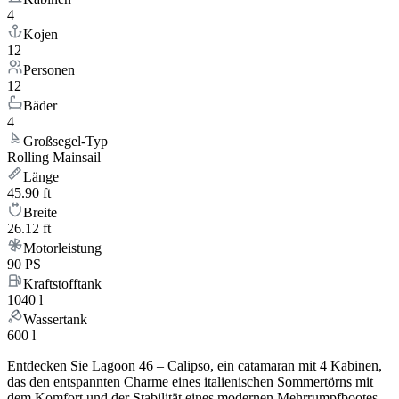
4
Kojen
12
Personen
12
Bäder
4
Großsegel-Typ
Rolling Mainsail
Länge
45.90 ft
Breite
26.12 ft
Motorleistung
90 PS
Kraftstofftank
1040 l
Wassertank
600 l
Entdecken Sie Lagoon 46 – Calipso, ein catamaran mit 4 Kabinen,
das den entspannten Charme eines italienischen Sommertörns mit
dem Komfort und der Stabilität eines modernen Mehrrumpfbootes