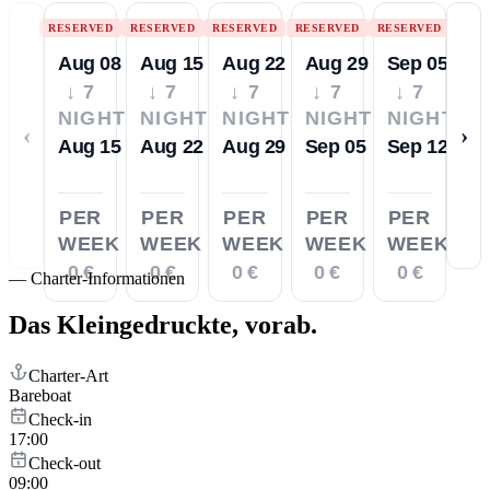
RESERVED
RESERVED
RESERVED
RESERVED
RESERVED
Aug 08
Aug 15
Aug 22
Aug 29
Sep 05
↓ 7
↓ 7
↓ 7
↓ 7
↓ 7
NIGHTS
NIGHTS
NIGHTS
NIGHTS
NIGHTS
‹
›
Aug 15
Aug 22
Aug 29
Sep 05
Sep 12
PER
PER
PER
PER
PER
WEEK
WEEK
WEEK
WEEK
WEEK
0 €
0 €
0 €
0 €
0 €
—
Charter-Informationen
Das Kleingedruckte,
vorab.
Charter-Art
Bareboat
Check-in
17:00
Check-out
09:00