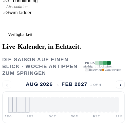
Air conditioning
Air condition
Swim ladder
—
Verfügbarkeit
Live-Kalender,
in Echtzeit.
DIE SAISON AUF EINEN
PREIS
BLICK · WOCHE ANTIPPEN
niedrig → Hochsaison
Reserviert
Vorreserviert
ZUM SPRINGEN
‹
›
AUG 2026 → FEB 2027
1
OF
4
AUG
SEP
OCT
NOV
DEC
JAN