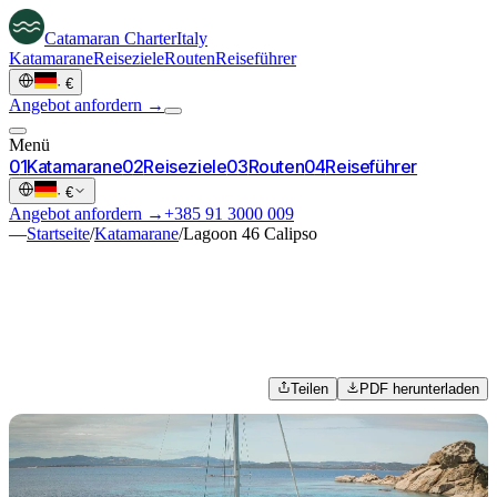
Catamaran
Charter
Italy
Katamarane
Reiseziele
Routen
Reiseführer
·
€
Angebot anfordern →
Menü
0
1
Katamarane
0
2
Reiseziele
0
3
Routen
0
4
Reiseführer
·
€
Angebot anfordern →
+385 91 3000 009
—
Startseite
/
Katamarane
/
Lagoon 46 Calipso
Teilen
PDF herunterladen