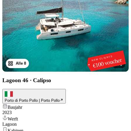
NEW CLIENTS
€100 voucher
Alle 8
1
/
8
Lagoon 46
·
Calipso
Porto di Porto Pollo | Porto Pollo
Baujahr
2023
Werft
Lagoon
Kabinen