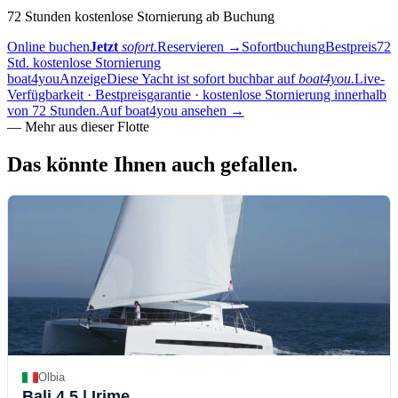
72 Stunden kostenlose Stornierung ab Buchung
Online buchen
Jetzt
sofort.
Reservieren
→
Sofortbuchung
Bestpreis
72
Std. kostenlose Stornierung
boat4you
Anzeige
Diese Yacht ist sofort buchbar auf
boat4you.
Live-
Verfügbarkeit · Bestpreisgarantie · kostenlose Stornierung innerhalb
von 72 Stunden.
Auf boat4you ansehen
→
—
Mehr aus dieser Flotte
Das könnte Ihnen auch
gefallen.
Olbia
Bali 4.5
| Irime