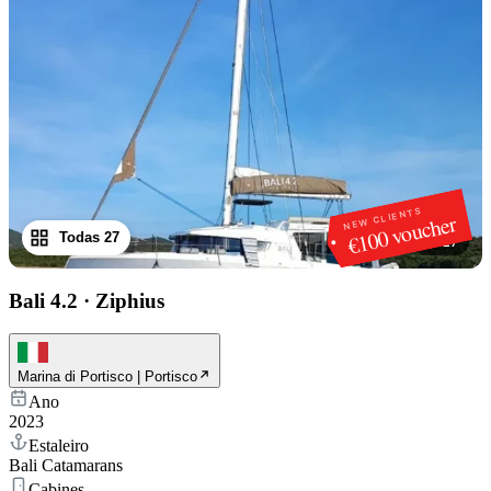
NEW CLIENTS
€100 voucher
Todas 27
1
/
27
Bali 4.2
·
Ziphius
Marina di Portisco | Portisco
Ano
2023
Estaleiro
Bali Catamarans
Cabines