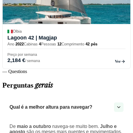
Olbia
Lagoon 42
| Magjap
Ano
2022
Cabinas
4
Pessoas
12
Comprimento
42 pés
Preço por semana
2,184 €
/ semana
Ver
— Questions
gerais
Perguntas
Qual é a melhor altura para navegar?
De
maio a outubro
navega-se muito bem.
Julho e
agosto
são os meses mais quentes e movimentados.