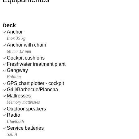
Deck
Anchor
Inox 35 kg
Anchor with chain
60 m / 12 mm
Cockpit cushions
Freshwater treatment plant
Gangway
Folding
GPS chart plotter - cockpit
Grill/Barbecue/Plancha
Mattresses
Memory mattresses
Outdoor speakers
Radio
Bluetooth
Service batteries
520 A