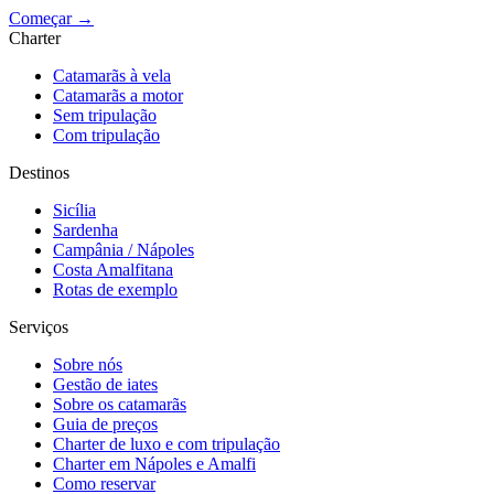
Começar →
Charter
Catamarãs à vela
Catamarãs a motor
Sem tripulação
Com tripulação
Destinos
Sicília
Sardenha
Campânia / Nápoles
Costa Amalfitana
Rotas de exemplo
Serviços
Sobre nós
Gestão de iates
Sobre os catamarãs
Guia de preços
Charter de luxo e com tripulação
Charter em Nápoles e Amalfi
Como reservar