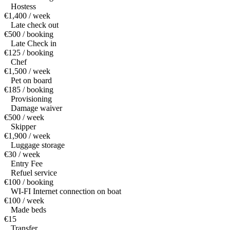
Hostess
€1,400 / week
Late check out
€500 / booking
Late Check in
€125 / booking
Chef
€1,500 / week
Pet on board
€185 / booking
Provisioning
Damage waiver
€500 / week
Skipper
€1,900 / week
Luggage storage
€30 / week
Entry Fee
Refuel service
€100 / booking
WI-FI Internet connection on boat
€100 / week
Made beds
€15
Transfer