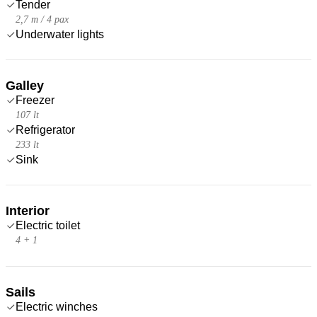
Tender
2,7 m / 4 pax
Underwater lights
Galley
Freezer
107 lt
Refrigerator
233 lt
Sink
Interior
Electric toilet
4 + 1
Sails
Electric winches