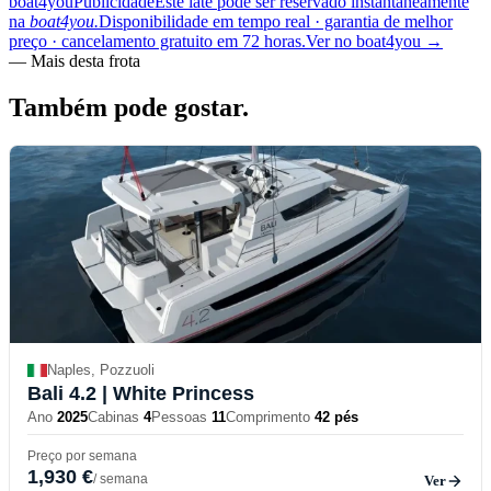
boat4you
Publicidade
Este iate pode ser reservado instantaneamente
na
boat4you.
Disponibilidade em tempo real · garantia de melhor
preço · cancelamento gratuito em 72 horas.
Ver no boat4you
→
—
Mais desta frota
Também pode
gostar.
Naples, Pozzuoli
Bali 4.2
| White Princess
Ano
2025
Cabinas
4
Pessoas
11
Comprimento
42 pés
Preço por semana
1,930 €
/ semana
Ver