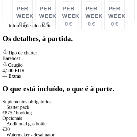
PER
PER
PER
PER
PER
WEEK
WEEK
WEEK
WEEK
WEEK
0 €
0 €
0 €
0 €
0 €
—
Informações do charter
Os detalhes,
à partida.
Tipo de charter
Bareboat
Caução
4,500 EUR
—
Extras
O que está incluído,
o que é à parte.
Suplementos obrigatórios
Starter pack
€875 / booking
Opcionais
Additional gas bottle
€30
Watermaker - desalinator