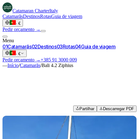
Catamaran
Charter
Italy
Catamarãs
Destinos
Rotas
Guia de viagem
·
€
Pedir orçamento →
Menu
0
1
Catamarãs
0
2
Destinos
0
3
Rotas
0
4
Guia de viagem
·
€
Pedir orçamento →
+385 91 3000 009
—
Início
/
Catamarãs
/
Bali 4.2 Ziphius
Partilhar
Descarregar PDF