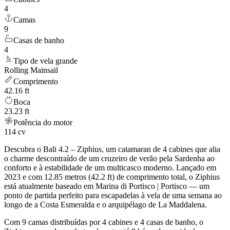
4
Camas
9
Casas de banho
4
Tipo de vela grande
Rolling Mainsail
Comprimento
42.16 ft
Boca
23.23 ft
Potência do motor
114 cv
Descubra o Bali 4.2 – Ziphius, um catamaran de 4 cabines que alia
o charme descontraído de um cruzeiro de verão pela Sardenha ao
conforto e à estabilidade de um multicasco moderno. Lançado em
2023 e com 12.85 metros (42.2 ft) de comprimento total, o Ziphius
está atualmente baseado em Marina di Portisco | Portisco — um
ponto de partida perfeito para escapadelas à vela de uma semana ao
longo de a Costa Esmeralda e o arquipélago de La Maddalena.
Com 9 camas distribuídas por 4 cabines e 4 casas de banho, o