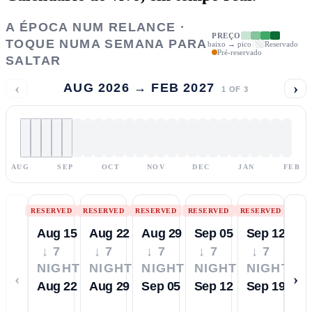
A ÉPOCA NUM RELANCE ·
PREÇO
TOQUE NUMA SEMANA PARA
baixo → pico
Reservado
Pré-reservado
SALTAR
‹
›
AUG 2026 → FEB 2027
1
OF
3
AUG
SEP
OCT
NOV
DEC
JAN
FEB
RESERVED
RESERVED
RESERVED
RESERVED
RESERVED
Aug 15
Aug 22
Aug 29
Sep 05
Sep 12
↓ 7
↓ 7
↓ 7
↓ 7
↓ 7
NIGHTS
NIGHTS
NIGHTS
NIGHTS
NIGHTS
‹
›
Aug 22
Aug 29
Sep 05
Sep 12
Sep 19