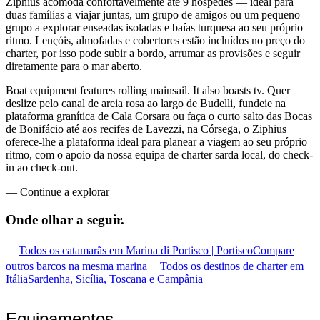
Ziphius acomoda confortavelmente até 9 hóspedes — ideal para
duas famílias a viajar juntas, um grupo de amigos ou um pequeno
grupo a explorar enseadas isoladas e baías turquesa ao seu próprio
ritmo. Lençóis, almofadas e cobertores estão incluídos no preço do
charter, por isso pode subir a bordo, arrumar as provisões e seguir
diretamente para o mar aberto.
Boat equipment features rolling mainsail. It also boasts tv. Quer
deslize pelo canal de areia rosa ao largo de Budelli, fundeie na
plataforma granítica de Cala Corsara ou faça o curto salto das Bocas
de Bonifácio até aos recifes de Lavezzi, na Córsega, o Ziphius
oferece-lhe a plataforma ideal para planear a viagem ao seu próprio
ritmo, com o apoio da nossa equipa de charter sarda local, do check-
in ao check-out.
—
Continue a explorar
Onde olhar a
seguir.
Todos os catamarãs em Marina di Portisco | Portisco
Compare
outros barcos na mesma marina
Todos os destinos de charter em
Itália
Sardenha, Sicília, Toscana e Campânia
Equipamentos