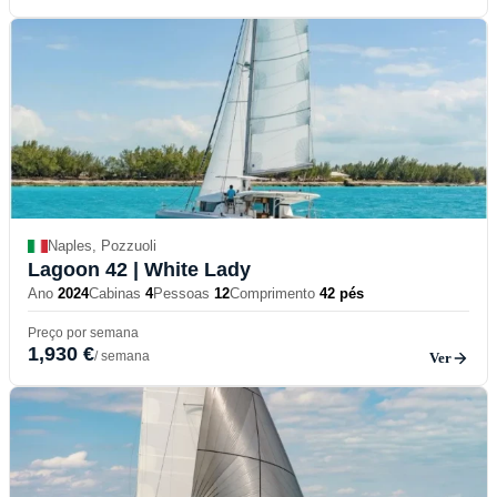
Naples, Pozzuoli
Lagoon 42
| White Lady
Ano
2024
Cabinas
4
Pessoas
12
Comprimento
42 pés
Preço por semana
1,930 €
/ semana
Ver