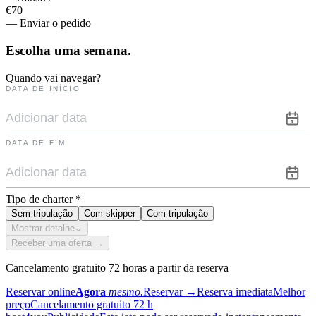
€70
— Enviar o pedido
Escolha uma
semana.
Quando vai navegar?
DATA DE INÍCIO
DATA DE FIM
Tipo de charter
*
Sem tripulação
Com skipper
Com tripulação
Mostrar detalhe
⌄
Receber uma oferta →
Cancelamento gratuito 72 horas a partir da reserva
Reservar online
Agora
mesmo.
Reservar
→
Reserva imediata
Melhor
preço
Cancelamento gratuito 72 h