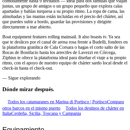
cómodamente hasta 9 invitados — ideal para dos familias que viajan
juntas, un grupo de amigos o un grupo pequeño que explora calas
apartadas y bahías turquesa a su propio ritmo. La ropa de cama, las
almohadas y las mantas están incluidas en el precio del chárter, así
que puedes subir a bordo, guardar las provisiones y dirigirte
directamente a mar abierto.
Boat equipment features rolling mainsail. It also boasts tv. Ya sea
que te deslices por el canal de arena rosa frente a Budelli, fondees en
la plataforma granítica de Cala Corsara o hagas el corto salto de las
Bocas de Bonifacio hasta los arrecifes de Lavezzi en Córcega,
Ziphius te ofrece la plataforma ideal para diseñar el viaje a tu propio
ritmo, con el apoyo de nuestro equipo de chárter sardo local desde el
check-in hasta el check-out.
—
Sigue explorando
Dónde mirar
después.
Todos los catamaranes en Marina di Portisco | Portisco
Compara
otros barcos en el mismo puerto
Todos los destinos de chárter en
Italia
Cerdeña, Sicilia, Toscana y Campania
Equipamiento