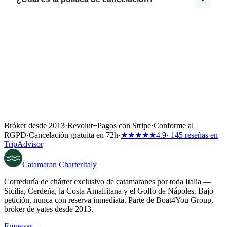
Bróker desde 2013
·
Revolut
+
Pagos con Stripe
·
Conforme al
RGPD
·
Cancelación gratuita en 72h
·
★★★★★
4.9
· 145 reseñas en
TripAdvisor
Catamaran
Charter
Italy
Correduría de chárter exclusivo de catamaranes por toda Italia —
Sicilia, Cerdeña, la Costa Amalfitana y el Golfo de Nápoles. Bajo
petición, nunca con reserva inmediata. Parte de Boat4You Group,
bróker de yates desde 2013.
Empezar →