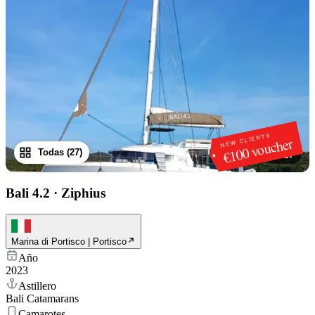
NEW CLIENTS
€100 voucher
Todas (27)
1
/
27
Bali 4.2
·
Ziphius
Marina di Portisco | Portisco
Año
2023
Astillero
Bali Catamarans
Camarotes