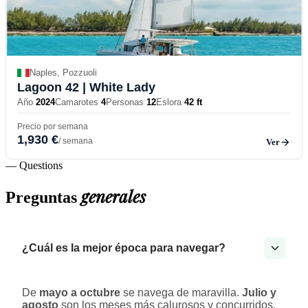
Naples, Pozzuoli
Lagoon 42
| White Lady
Año
2024
Camarotes
4
Personas
12
Eslora
42 ft
Precio por semana
1,930 €
/ semana
Ver
— Questions
generales
Preguntas
¿Cuál es la mejor época para navegar?
De
mayo a octubre
se navega de maravilla.
Julio y
agosto
son los meses más calurosos y concurridos.