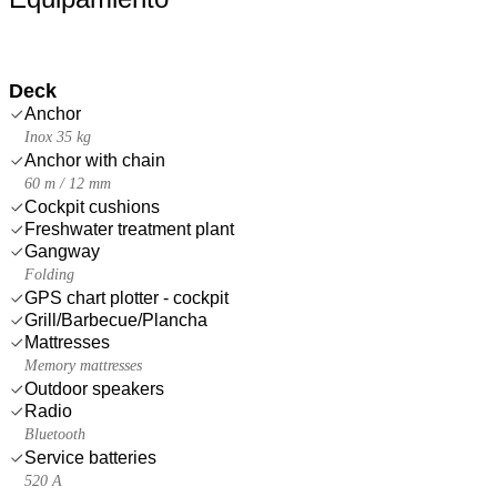
Deck
Anchor
Inox 35 kg
Anchor with chain
60 m / 12 mm
Cockpit cushions
Freshwater treatment plant
Gangway
Folding
GPS chart plotter - cockpit
Grill/Barbecue/Plancha
Mattresses
Memory mattresses
Outdoor speakers
Radio
Bluetooth
Service batteries
520 A