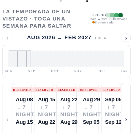
LA TEMPORADA DE UN
PRECIO
VISTAZO · TOCA UNA
bajo → pico
Reservado
Pre-reservado
SEMANA PARA SALTAR
‹
›
AUG 2026 → FEB 2027
1
OF
4
AUG
SEP
OCT
NOV
DEC
JAN
RESERVED
RESERVED
RESERVED
RESERVED
RESERVED
Aug 08
Aug 15
Aug 22
Aug 29
Sep 05
↓ 7
↓ 7
↓ 7
↓ 7
↓ 7
NIGHTS
NIGHTS
NIGHTS
NIGHTS
NIGHTS
‹
›
Aug 15
Aug 22
Aug 29
Sep 05
Sep 12