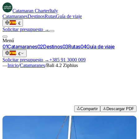
Catamaran
Charter
Italy
Catamaranes
Destinos
Rutas
Guía de viaje
·
€
Solicitar presupuesto →
Menú
0
1
Catamaranes
0
2
Destinos
0
3
Rutas
0
4
Guía de viaje
·
€
Solicitar presupuesto →
+385 91 3000 009
—
Inicio
/
Catamaranes
/
Bali 4.2 Ziphius
Compartir
Descargar PDF