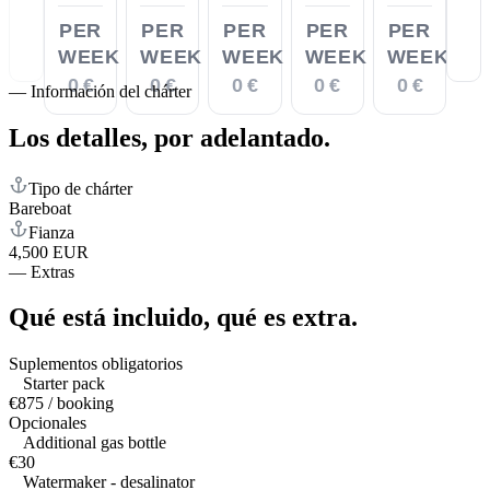
PER
PER
PER
PER
PER
WEEK
WEEK
WEEK
WEEK
WEEK
0 €
0 €
0 €
0 €
0 €
—
Información del chárter
Los detalles,
por adelantado.
Tipo de chárter
Bareboat
Fianza
4,500 EUR
—
Extras
Qué está incluido,
qué es extra.
Suplementos obligatorios
Starter pack
€875 / booking
Opcionales
Additional gas bottle
€30
Watermaker - desalinator