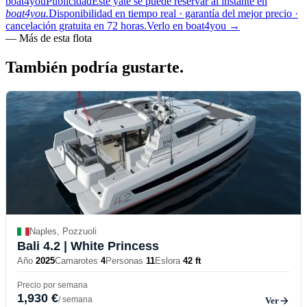
boat4you
Publicidad
Este yate se puede reservar al instante en
boat4you.
Disponibilidad en tiempo real · garantía del mejor precio ·
cancelación gratuita en 72 horas.
Verlo en boat4you
→
—
Más de esta flota
También podría
gustarte.
Naples, Pozzuoli
Bali 4.2
| White Princess
Año
2025
Camarotes
4
Personas
11
Eslora
42 ft
Precio por semana
1,930 €
/ semana
Ver