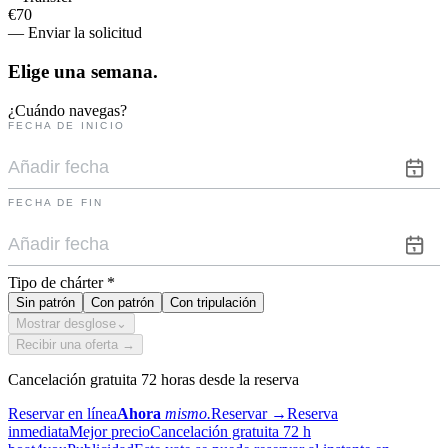
€70
— Enviar la solicitud
Elige una
semana.
¿Cuándo navegas?
FECHA DE INICIO
FECHA DE FIN
Tipo de chárter
*
Sin patrón
Con patrón
Con tripulación
Mostrar desglose
⌄
Recibir una oferta →
Cancelación gratuita 72 horas desde la reserva
Reservar en línea
Ahora
mismo.
Reservar
→
Reserva
inmediata
Mejor precio
Cancelación gratuita 72 h