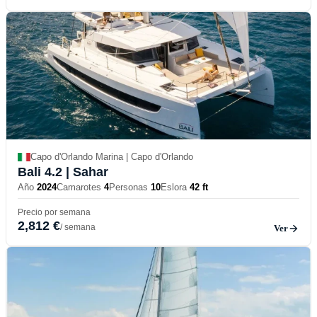
Capo d'Orlando Marina | Capo d'Orlando
Bali 4.2
| Sahar
Año
2024
Camarotes
4
Personas
10
Eslora
42 ft
Precio por semana
2,812 €
/ semana
Ver