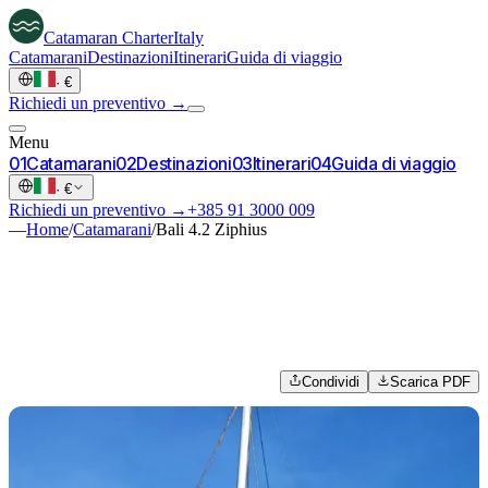
Catamaran
Charter
Italy
Catamarani
Destinazioni
Itinerari
Guida di viaggio
·
€
Richiedi un preventivo →
Menu
0
1
Catamarani
0
2
Destinazioni
0
3
Itinerari
0
4
Guida di viaggio
·
€
Richiedi un preventivo →
+385 91 3000 009
—
Home
/
Catamarani
/
Bali 4.2 Ziphius
Condividi
Scarica PDF