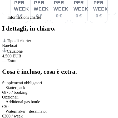
PER
PER
PER
PER
PER
WEEK
WEEK
WEEK
WEEK
WEEK
0 €
0 €
0 €
0 €
0 €
—
Informazioni charter
I dettagli,
in chiaro.
Tipo di charter
Bareboat
Cauzione
4,500 EUR
—
Extra
Cosa è incluso,
cosa è extra.
Supplementi obbligatori
Starter pack
€875 / booking
Opzionali
Additional gas bottle
€30
Watermaker - desalinator
€300 / week