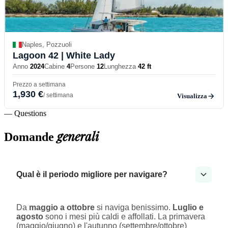
Naples, Pozzuoli
Lagoon 42
| White Lady
Anno
2024
Cabine
4
Persone
12
Lunghezza
42 ft
Prezzo a settimana
1,930 €
/ settimana
Visualizza
— Questions
generali
Domande
Qual è il periodo migliore per navigare?
Da
maggio a ottobre
si naviga benissimo.
Luglio e
agosto
sono i mesi più caldi e affollati. La primavera
(maggio/giugno) e l'autunno (settembre/ottobre)