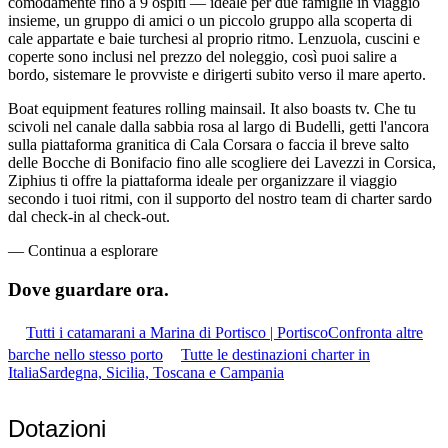
comodamente fino a 9 ospiti — ideale per due famiglie in viaggio
insieme, un gruppo di amici o un piccolo gruppo alla scoperta di
cale appartate e baie turchesi al proprio ritmo. Lenzuola, cuscini e
coperte sono inclusi nel prezzo del noleggio, così puoi salire a
bordo, sistemare le provviste e dirigerti subito verso il mare aperto.
Boat equipment features rolling mainsail. It also boasts tv. Che tu
scivoli nel canale dalla sabbia rosa al largo di Budelli, getti l'ancora
sulla piattaforma granitica di Cala Corsara o faccia il breve salto
delle Bocche di Bonifacio fino alle scogliere dei Lavezzi in Corsica,
Ziphius ti offre la piattaforma ideale per organizzare il viaggio
secondo i tuoi ritmi, con il supporto del nostro team di charter sardo
dal check-in al check-out.
—
Continua a esplorare
Dove guardare
ora.
Tutti i catamarani a Marina di Portisco | Portisco
Confronta altre
barche nello stesso porto
Tutte le destinazioni charter in
Italia
Sardegna, Sicilia, Toscana e Campania
Dotazioni