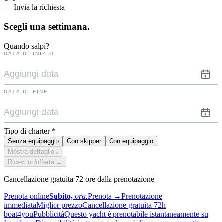
— Invia la richiesta
Scegli una
settimana.
Quando salpi?
DATA DI INIZIO
DATA DI FINE
Tipo di charter
*
Senza equipaggio
Con skipper
Con equipaggio
Mostra dettaglio
⌄
Ricevi un'offerta →
Cancellazione gratuita 72 ore dalla prenotazione
Prenota online
Subito,
ora.
Prenota
→
Prenotazione
immediata
Miglior prezzo
Cancellazione gratuita 72h
boat4you
Pubblicità
Questo yacht è prenotabile istantaneamente su