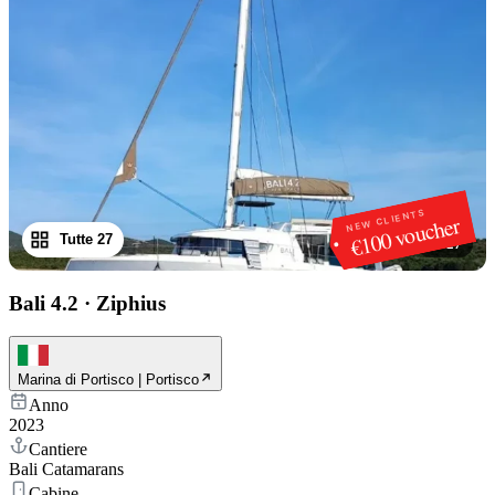
NEW CLIENTS
€100 voucher
Tutte 27
1
/
27
Bali 4.2
·
Ziphius
Marina di Portisco | Portisco
Anno
2023
Cantiere
Bali Catamarans
Cabine