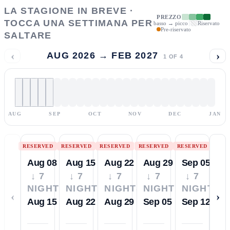
LA STAGIONE IN BREVE ·
PREZZO
TOCCA UNA SETTIMANA PER
basso → picco
Riservato
Pre-riservato
SALTARE
‹
›
AUG 2026 → FEB 2027
1
OF
4
AUG
SEP
OCT
NOV
DEC
JAN
RESERVED
RESERVED
RESERVED
RESERVED
RESERVED
Aug 08
Aug 15
Aug 22
Aug 29
Sep 05
↓ 7
↓ 7
↓ 7
↓ 7
↓ 7
NIGHTS
NIGHTS
NIGHTS
NIGHTS
NIGHTS
‹
›
Aug 15
Aug 22
Aug 29
Sep 05
Sep 12