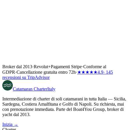
Broker dal 2013
·
Revolut
+
Pagamenti Stripe
·
Conforme al
GDPR
·
Cancellazione gratuita entro 72h
·
★★★★★
4.9
· 145
recensioni su TripAdvisor
Catamaran
Charter
Italy
Intermediazione di charter di soli catamarani in tutta Italia — Sicilia,
Sardegna, Costiera Amalfitana e Golfo di Napoli. Su richiesta, mai
con prenotazione immediata. Parte del Boat4You Group, broker di
yacht dal 2013.
Inizia →
Charter