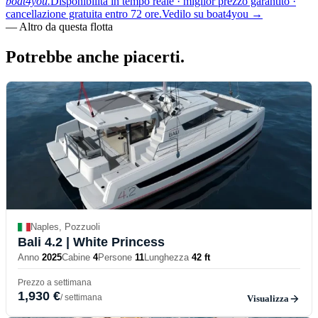
boat4you.
Disponibilità in tempo reale · miglior prezzo garantito ·
cancellazione gratuita entro 72 ore.
Vedilo su boat4you
→
—
Altro da questa flotta
Potrebbe anche
piacerti.
Naples, Pozzuoli
Bali 4.2
| White Princess
Anno
2025
Cabine
4
Persone
11
Lunghezza
42 ft
Prezzo a settimana
1,930 €
/ settimana
Visualizza