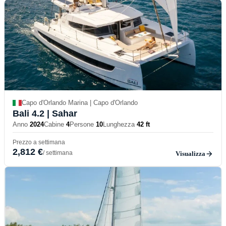
Capo d'Orlando Marina | Capo d'Orlando
Bali 4.2
| Sahar
Anno
2024
Cabine
4
Persone
10
Lunghezza
42 ft
Prezzo a settimana
2,812 €
/ settimana
Visualizza