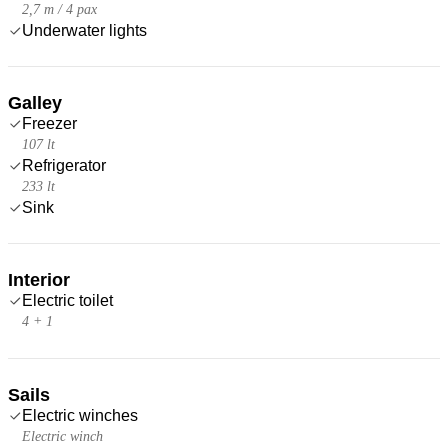
2,7 m / 4 pax
Underwater lights
Galley
Freezer
107 lt
Refrigerator
233 lt
Sink
Interior
Electric toilet
4 + 1
Sails
Electric winches
Electric winch