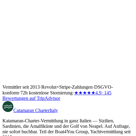
✓
Sie entscheiden, wann Sie an Bord gehen. Um alles andere
kümmern wir uns.
Vermittler seit 2013
·
Revolut
+
Stripe-Zahlungen
·
DSGVO-
konform
·
72h kostenlose Stornierung
·
★★★★★
4.9
· 145
Bewertungen auf TripAdvisor
Catamaran
Charter
Italy
Katamaran-Charter-Vermittlung in ganz Italien — Sizilien,
Sardinien, die Amalfiküste und der Golf von Neapel. Auf Anfrage,
nie sofort buchbar. Teil der Boat4You Group, Yachtvermittlung seit