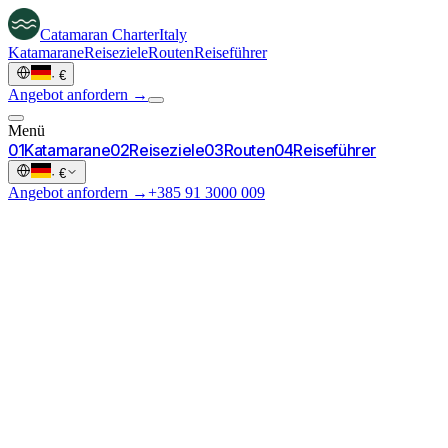
Catamaran
Charter
Italy
Katamarane
Reiseziele
Routen
Reiseführer
·
€
Angebot anfordern →
Menü
0
1
Katamarane
0
2
Reiseziele
0
3
Routen
0
4
Reiseführer
·
€
Angebot anfordern →
+385 91 3000 009