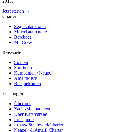
2013.
Jetzt starten →
Charter
Segelkatamarane
Motorkatamarane
Bareboat
Mit Crew
Reiseziele
Sizilien
Sardinien
Kampanien / Neapel
Amalfiküste
Beispielrouten
Leistungen
Über uns
Yacht-Management
Über Katamarane
Preisguide
Luxus- & Crewed-Charter
Neapel- & Amalfi-Charter