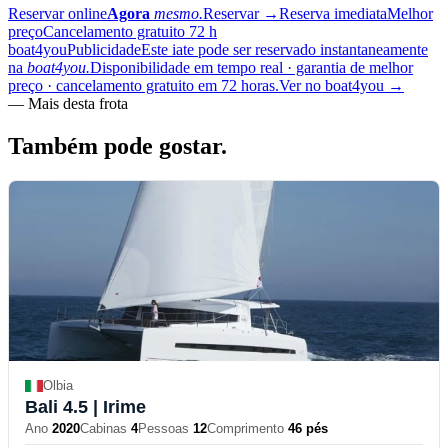
Reservar online
Agora
mesmo.
Reservar
→
Reserva imediata
Melhor
preço
Cancelamento gratuito 72 h
boat4you
Publicidade
Este iate pode ser reservado instantaneamente
na
boat4you.
Disponibilidade em tempo real · garantia de melhor
preço · cancelamento gratuito em 72 horas.
Ver no boat4you
→
—
Mais desta frota
Também pode
gostar.
Olbia
Bali 4.5
| Irime
Ano
2020
Cabinas
4
Pessoas
12
Comprimento
46 pés