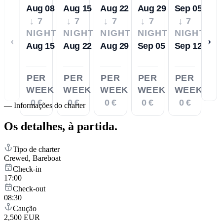
Aug 08
Aug 15
Aug 22
Aug 29
Sep 05
↓ 7
↓ 7
↓ 7
↓ 7
↓ 7
NIGHTS
NIGHTS
NIGHTS
NIGHTS
NIGHTS
‹
›
Aug 15
Aug 22
Aug 29
Sep 05
Sep 12
PER
PER
PER
PER
PER
WEEK
WEEK
WEEK
WEEK
WEEK
0 €
0 €
0 €
0 €
0 €
—
Informações do charter
Os detalhes,
à partida.
Tipo de charter
Crewed, Bareboat
Check-in
17:00
Check-out
08:30
Caução
2,500 EUR