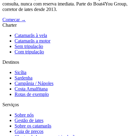
consulta, nunca com reserva imediata. Parte do Boat4You Group,
corretor de iates desde 2013.
Começar →
Charter
Catamarãs à vela
Catamarãs a motor
Sem tripulação
Com tripulação
Destinos
Sicília
Sardenha
Campânia / Nápoles
Costa Amalfitana
Rotas de exemplo
Serviços
Sobre nós
Gestão de iates
Sobre os catamarãs
Guia de preços