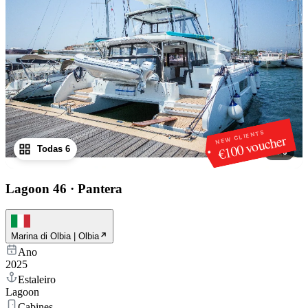
NEW CLIENTS
€100 voucher
Todas 6
1
/
6
Lagoon 46
·
Pantera
Marina di Olbia | Olbia
Ano
2025
Estaleiro
Lagoon
Cabines