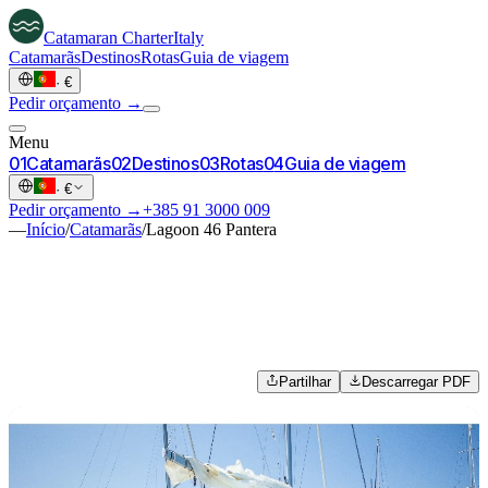
Catamaran
Charter
Italy
Catamarãs
Destinos
Rotas
Guia de viagem
·
€
Pedir orçamento →
Menu
0
1
Catamarãs
0
2
Destinos
0
3
Rotas
0
4
Guia de viagem
·
€
Pedir orçamento →
+385 91 3000 009
—
Início
/
Catamarãs
/
Lagoon 46 Pantera
Partilhar
Descarregar PDF