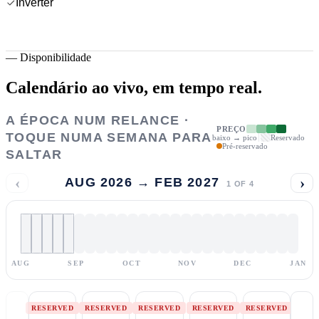
Inverter
—
Disponibilidade
Calendário ao vivo,
em tempo real.
A ÉPOCA NUM RELANCE ·
PREÇO
TOQUE NUMA SEMANA PARA
baixo → pico
Reservado
Pré-reservado
SALTAR
‹
›
AUG 2026 → FEB 2027
1
OF
4
AUG
SEP
OCT
NOV
DEC
JAN
RESERVED
RESERVED
RESERVED
RESERVED
RESERVED