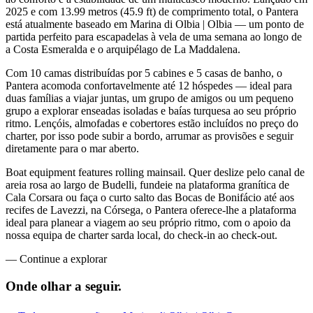
2025 e com 13.99 metros (45.9 ft) de comprimento total, o Pantera
está atualmente baseado em Marina di Olbia | Olbia — um ponto de
partida perfeito para escapadelas à vela de uma semana ao longo de
a Costa Esmeralda e o arquipélago de La Maddalena.
Com 10 camas distribuídas por 5 cabines e 5 casas de banho, o
Pantera acomoda confortavelmente até 12 hóspedes — ideal para
duas famílias a viajar juntas, um grupo de amigos ou um pequeno
grupo a explorar enseadas isoladas e baías turquesa ao seu próprio
ritmo. Lençóis, almofadas e cobertores estão incluídos no preço do
charter, por isso pode subir a bordo, arrumar as provisões e seguir
diretamente para o mar aberto.
Boat equipment features rolling mainsail. Quer deslize pelo canal de
areia rosa ao largo de Budelli, fundeie na plataforma granítica de
Cala Corsara ou faça o curto salto das Bocas de Bonifácio até aos
recifes de Lavezzi, na Córsega, o Pantera oferece-lhe a plataforma
ideal para planear a viagem ao seu próprio ritmo, com o apoio da
nossa equipa de charter sarda local, do check-in ao check-out.
—
Continue a explorar
Onde olhar a
seguir.