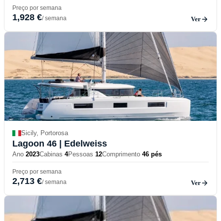
Preço por semana
1,928 €
/ semana
Ver
Sicily, Portorosa
Lagoon 46
| Edelweiss
Ano
2023
Cabinas
4
Pessoas
12
Comprimento
46 pés
Preço por semana
2,713 €
/ semana
Ver