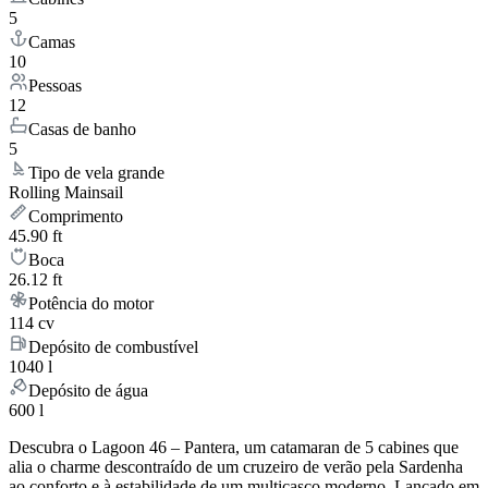
5
Camas
10
Pessoas
12
Casas de banho
5
Tipo de vela grande
Rolling Mainsail
Comprimento
45.90 ft
Boca
26.12 ft
Potência do motor
114 cv
Depósito de combustível
1040 l
Depósito de água
600 l
Descubra o Lagoon 46 – Pantera, um catamaran de 5 cabines que
alia o charme descontraído de um cruzeiro de verão pela Sardenha
ao conforto e à estabilidade de um multicasco moderno. Lançado em