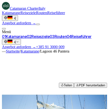
Catamaran
Charter
Italy
Katamarane
Reiseziele
Routen
Reiseführer
·
€
Angebot anfordern →
Menü
0
1
Katamarane
0
2
Reiseziele
0
3
Routen
0
4
Reiseführer
·
€
Angebot anfordern →
+385 91 3000 009
—
Startseite
/
Katamarane
/
Lagoon 46 Pantera
Teilen
PDF herunterladen