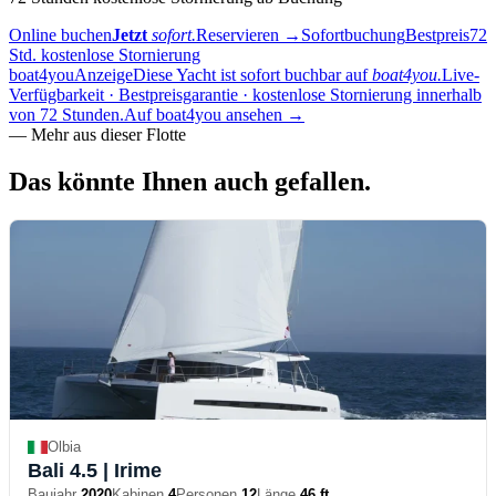
Online buchen
Jetzt
sofort.
Reservieren
→
Sofortbuchung
Bestpreis
72
Std. kostenlose Stornierung
boat4you
Anzeige
Diese Yacht ist sofort buchbar auf
boat4you.
Live-
Verfügbarkeit · Bestpreisgarantie · kostenlose Stornierung innerhalb
von 72 Stunden.
Auf boat4you ansehen
→
—
Mehr aus dieser Flotte
Das könnte Ihnen auch
gefallen.
Olbia
Bali 4.5
| Irime
Baujahr
2020
Kabinen
4
Personen
12
Länge
46 ft