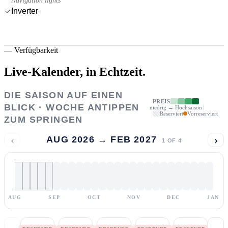
Navigation lights
Inverter
—
Verfügbarkeit
Live-Kalender,
in Echtzeit.
DIE SAISON AUF EINEN
PREIS
BLICK · WOCHE ANTIPPEN
niedrig → Hochsaison
Reserviert
Vorreserviert
ZUM SPRINGEN
‹
›
AUG 2026 → FEB 2027
1
OF
4
AUG
SEP
OCT
NOV
DEC
JAN