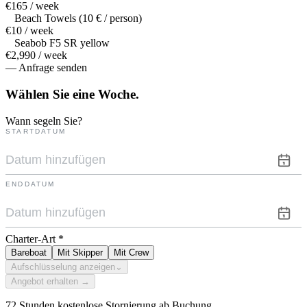
€165 / week
Beach Towels (10 € / person)
€10 / week
Seabob F5 SR yellow
€2,990 / week
— Anfrage senden
Wählen Sie eine
Woche.
Wann segeln Sie?
STARTDATUM
ENDDATUM
Charter-Art
*
Bareboat
Mit Skipper
Mit Crew
Aufschlüsselung anzeigen
⌄
Angebot erhalten →
72 Stunden kostenlose Stornierung ab Buchung