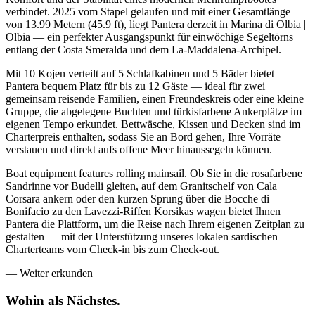
verbindet. 2025 vom Stapel gelaufen und mit einer Gesamtlänge
von 13.99 Metern (45.9 ft), liegt Pantera derzeit in Marina di Olbia |
Olbia — ein perfekter Ausgangspunkt für einwöchige Segeltörns
entlang der Costa Smeralda und dem La-Maddalena-Archipel.
Mit 10 Kojen verteilt auf 5 Schlafkabinen und 5 Bäder bietet
Pantera bequem Platz für bis zu 12 Gäste — ideal für zwei
gemeinsam reisende Familien, einen Freundeskreis oder eine kleine
Gruppe, die abgelegene Buchten und türkisfarbene Ankerplätze im
eigenen Tempo erkundet. Bettwäsche, Kissen und Decken sind im
Charterpreis enthalten, sodass Sie an Bord gehen, Ihre Vorräte
verstauen und direkt aufs offene Meer hinaussegeln können.
Boat equipment features rolling mainsail. Ob Sie in die rosafarbene
Sandrinne vor Budelli gleiten, auf dem Granitschelf von Cala
Corsara ankern oder den kurzen Sprung über die Bocche di
Bonifacio zu den Lavezzi-Riffen Korsikas wagen bietet Ihnen
Pantera die Plattform, um die Reise nach Ihrem eigenen Zeitplan zu
gestalten — mit der Unterstützung unseres lokalen sardischen
Charterteams vom Check-in bis zum Check-out.
—
Weiter erkunden
Wohin als
Nächstes.