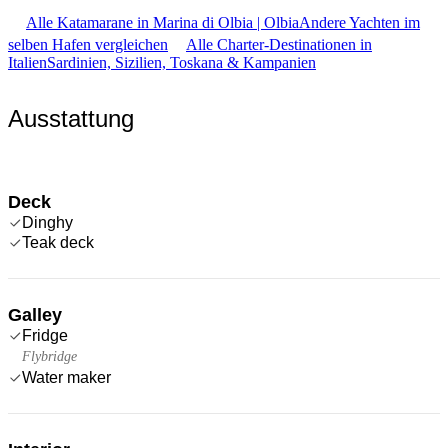
Alle Katamarane in Marina di Olbia | Olbia
Andere Yachten im
selben Hafen vergleichen
Alle Charter-Destinationen in
Italien
Sardinien, Sizilien, Toskana & Kampanien
Ausstattung
Deck
Dinghy
Teak deck
Galley
Fridge
Flybridge
Water maker