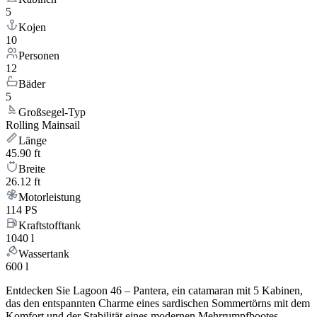
5
Kojen
10
Personen
12
Bäder
5
Großsegel-Typ
Rolling Mainsail
Länge
45.90 ft
Breite
26.12 ft
Motorleistung
114 PS
Kraftstofftank
1040 l
Wassertank
600 l
Entdecken Sie Lagoon 46 – Pantera, ein catamaran mit 5 Kabinen,
das den entspannten Charme eines sardischen Sommertörns mit dem
Komfort und der Stabilität eines modernen Mehrrumpfbootes