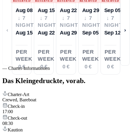
RESERVED
RESERVED
RESERVED
RESERVED
RESERVED
Aug 08
Aug 15
Aug 22
Aug 29
Sep 05
↓ 7
↓ 7
↓ 7
↓ 7
↓ 7
NIGHTS
NIGHTS
NIGHTS
NIGHTS
NIGHTS
‹
›
Aug 15
Aug 22
Aug 29
Sep 05
Sep 12
PER
PER
PER
PER
PER
WEEK
WEEK
WEEK
WEEK
WEEK
0 €
0 €
0 €
0 €
0 €
—
Charter-Informationen
Das Kleingedruckte,
vorab.
Charter-Art
Crewed, Bareboat
Check-in
17:00
Check-out
08:30
Kaution