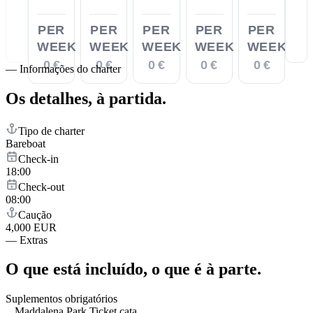
PER
PER
PER
PER
PER
WEEK
WEEK
WEEK
WEEK
WEEK
0 €
0 €
0 €
0 €
0 €
—
Informações do charter
Os detalhes,
à partida.
Tipo de charter
Bareboat
Check-in
18:00
Check-out
08:00
Caução
4,000 EUR
—
Extras
O que está incluído,
o que é à parte.
Suplementos obrigatórios
Maddalena Park Ticket cata