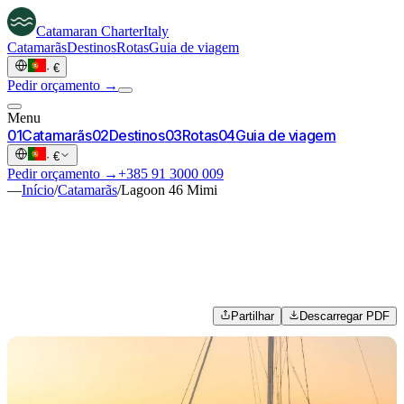
Catamaran
Charter
Italy
Catamarãs
Destinos
Rotas
Guia de viagem
·
€
Pedir orçamento →
Menu
0
1
Catamarãs
0
2
Destinos
0
3
Rotas
0
4
Guia de viagem
·
€
Pedir orçamento →
+385 91 3000 009
—
Início
/
Catamarãs
/
Lagoon 46 Mimi
Partilhar
Descarregar PDF