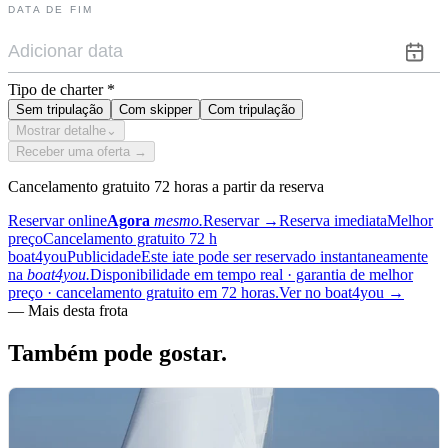
DATA DE FIM
Tipo de charter
*
Sem tripulação
Com skipper
Com tripulação
Mostrar detalhe
⌄
Receber uma oferta →
Cancelamento gratuito 72 horas a partir da reserva
Reservar online
Agora
mesmo.
Reservar
→
Reserva imediata
Melhor
preço
Cancelamento gratuito 72 h
boat4you
Publicidade
Este iate pode ser reservado instantaneamente
na
boat4you.
Disponibilidade em tempo real · garantia de melhor
preço · cancelamento gratuito em 72 horas.
Ver no boat4you
→
—
Mais desta frota
Também pode
gostar.