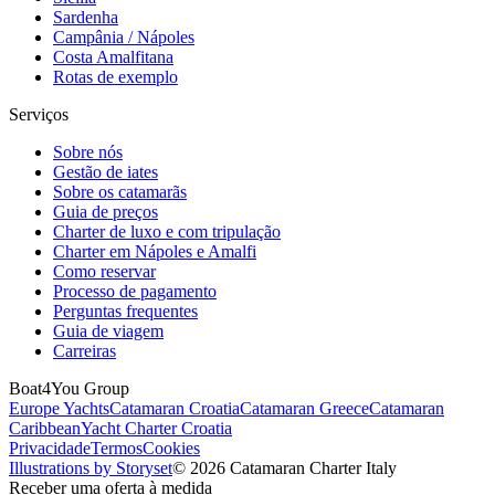
Sardenha
Campânia / Nápoles
Costa Amalfitana
Rotas de exemplo
Serviços
Sobre nós
Gestão de iates
Sobre os catamarãs
Guia de preços
Charter de luxo e com tripulação
Charter em Nápoles e Amalfi
Como reservar
Processo de pagamento
Perguntas frequentes
Guia de viagem
Carreiras
Boat4You Group
Europe Yachts
Catamaran Croatia
Catamaran Greece
Catamaran
Caribbean
Yacht Charter Croatia
Privacidade
Termos
Cookies
Illustrations by Storyset
© 2026 Catamaran Charter Italy
Receber uma oferta à medida