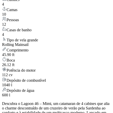
4
Camas
10
Pessoas
12
Casas de banho
4
Tipo de vela grande
Rolling Mainsail
Comprimento
45.90 ft
Boca
26.12 ft
Potência do motor
112 cv
Depósito de combustível
1040 l
Depósito de água
600 l
Descubra o Lagoon 46 – Mimi, um catamaran de 4 cabines que alia
o charme descontraído de um cruzeiro de verão pela Sardenha ao
conforto e à estabilidade de um multicasco moderno. Lançado em