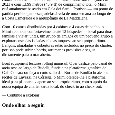
2023 e com 13.99 metros (45.9 ft) de comprimento total, o Mimi
está atualmente baseado em Cala dei Sardi | Portisco — um ponto de
partida perfeito para escapadelas à vela de uma semana ao longo de
a Costa Esmeralda e o arquipélago de La Maddalena.
Com 10 camas distribuídas por 4 cabines e 4 casas de banho, o
Mimi acomoda confortavelmente até 12 hóspedes — ideal para duas
famílias a viajar juntas, um grupo de amigos ou um pequeno grupo a
explorar enseadas isoladas e baías turquesa ao seu próprio ritmo.
Lençóis, almofadas e cobertores estão incluídos no preço do charter,
por isso pode subir a bordo, arrumar as provisões e seguir
diretamente para o mar aberto.
Boat equipment features rolling mainsail. Quer deslize pelo canal de
areia rosa ao largo de Budelli, fundeie na plataforma granítica de
Cala Corsara ou faça o curto salto das Bocas de Bonifácio até aos
recifes de Lavezzi, na Córsega, o Mimi oferece-lhe a plataforma
ideal para planear a viagem ao seu próprio ritmo, com o apoio da
nossa equipa de charter sarda local, do check-in ao check-out.
—
Continue a explorar
Onde olhar a
seguir.