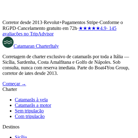
Corretor desde 2013
·
Revolut
+
Pagamentos Stripe
·
Conforme o
RGPD
·
Cancelamento gratuito em 72h
·
★★★★★
4.9
· 145
avaliações no TripAdvisor
Catamaran
Charter
Italy
Corretagem de charter exclusivo de catamarãs por toda a Itália —
Sicília, Sardenha, Costa Amalfitana e Golfo de Nápoles. Sob
consulta, nunca com reserva imediata. Parte do Boat4You Group,
corretor de iates desde 2013.
Começar →
Charter
Catamarãs à vela
Catamarãs a motor
Sem tripulação
Com tripulação
Destinos
Sicília