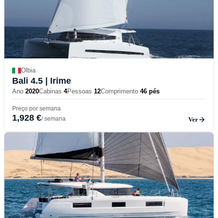
Olbia
Bali 4.5
| Irime
Ano
2020
Cabinas
4
Pessoas
12
Comprimento
46 pés
Preço por semana
1,928 €
/ semana
Ver