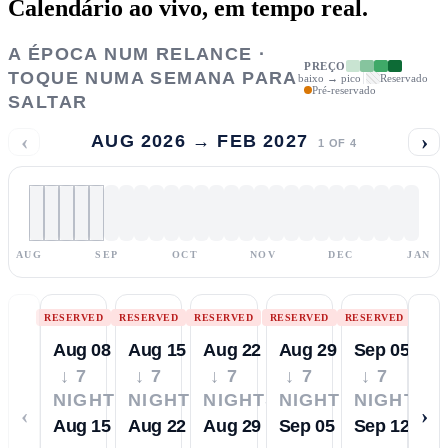
Calendário ao vivo,
em tempo real.
A ÉPOCA NUM RELANCE ·
PREÇO
TOQUE NUMA SEMANA PARA
baixo → pico
Reservado
Pré-reservado
SALTAR
‹
›
AUG 2026 → FEB 2027
1
OF
4
AUG
SEP
OCT
NOV
DEC
JAN
RESERVED
RESERVED
RESERVED
RESERVED
RESERVED
Aug 08
Aug 15
Aug 22
Aug 29
Sep 05
↓ 7
↓ 7
↓ 7
↓ 7
↓ 7
NIGHTS
NIGHTS
NIGHTS
NIGHTS
NIGHTS
‹
›
Aug 15
Aug 22
Aug 29
Sep 05
Sep 12