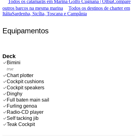
Todos os catamarãs em Marina Golfo Cugnana | Olbia
Compare
outros barcos na mesma marina
Todos os destinos de charter em
Itália
Sardenha, Sicília, Toscana e Campânia
Equipamentos
Deck
Bimini
true
Chart plotter
Cockpit cushions
Cockpit speakers
Dinghy
Full baten main sail
Furling genoa
Radio-CD player
Self tacking jib
Teak Cockpit