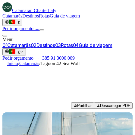
Catamaran
Charter
Italy
Catamarãs
Destinos
Rotas
Guia de viagem
·
€
Pedir orçamento →
Menu
0
1
Catamarãs
0
2
Destinos
0
3
Rotas
0
4
Guia de viagem
·
€
Pedir orçamento →
+385 91 3000 009
—
Início
/
Catamarãs
/
Lagoon 42 Sea Wolf
Partilhar
Descarregar PDF