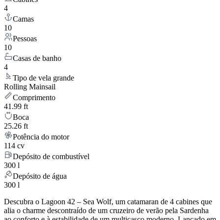
4
Camas
10
Pessoas
10
Casas de banho
4
Tipo de vela grande
Rolling Mainsail
Comprimento
41.99 ft
Boca
25.26 ft
Potência do motor
114 cv
Depósito de combustível
300 l
Depósito de água
300 l
Descubra o Lagoon 42 – Sea Wolf, um catamaran de 4 cabines que
alia o charme descontraído de um cruzeiro de verão pela Sardenha
ao conforto e à estabilidade de um multicasco moderno. Lançado em