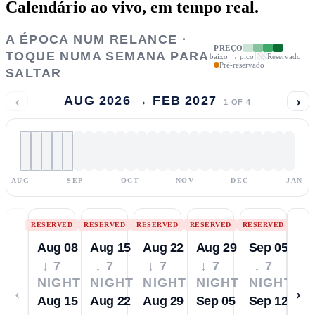
Calendário ao vivo,
em tempo real.
A ÉPOCA NUM RELANCE ·
PREÇO
TOQUE NUMA SEMANA PARA
baixo → pico
Reservado
Pré-reservado
SALTAR
‹
›
AUG 2026 → FEB 2027
1
OF
4
AUG
SEP
OCT
NOV
DEC
JAN
RESERVED
RESERVED
RESERVED
RESERVED
RESERVED
Aug 08
Aug 15
Aug 22
Aug 29
Sep 05
↓ 7
↓ 7
↓ 7
↓ 7
↓ 7
NIGHTS
NIGHTS
NIGHTS
NIGHTS
NIGHTS
‹
›
Aug 15
Aug 22
Aug 29
Sep 05
Sep 12