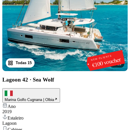
NEW CLIENTS
€100 voucher
Todas 15
1
/
15
Lagoon 42
·
Sea Wolf
Marina Golfo Cugnana | Olbia
Ano
2019
Estaleiro
Lagoon
Cabines