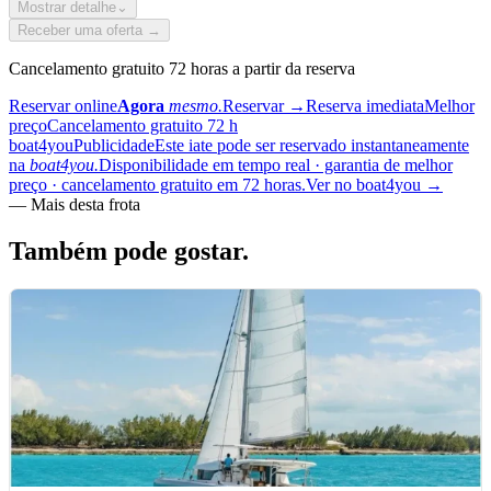
Mostrar detalhe
⌄
Receber uma oferta →
Cancelamento gratuito 72 horas a partir da reserva
Reservar online
Agora
mesmo.
Reservar
→
Reserva imediata
Melhor
preço
Cancelamento gratuito 72 h
boat4you
Publicidade
Este iate pode ser reservado instantaneamente
na
boat4you.
Disponibilidade em tempo real · garantia de melhor
preço · cancelamento gratuito em 72 horas.
Ver no boat4you
→
—
Mais desta frota
Também pode
gostar.