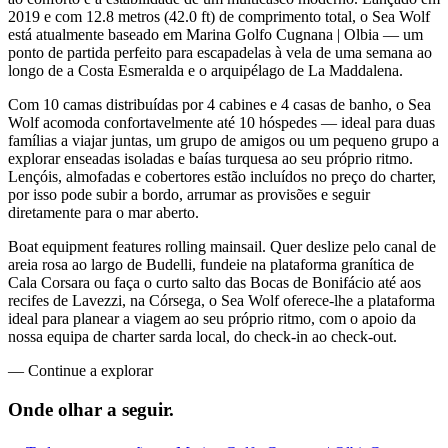
2019 e com 12.8 metros (42.0 ft) de comprimento total, o Sea Wolf
está atualmente baseado em Marina Golfo Cugnana | Olbia — um
ponto de partida perfeito para escapadelas à vela de uma semana ao
longo de a Costa Esmeralda e o arquipélago de La Maddalena.
Com 10 camas distribuídas por 4 cabines e 4 casas de banho, o Sea
Wolf acomoda confortavelmente até 10 hóspedes — ideal para duas
famílias a viajar juntas, um grupo de amigos ou um pequeno grupo a
explorar enseadas isoladas e baías turquesa ao seu próprio ritmo.
Lençóis, almofadas e cobertores estão incluídos no preço do charter,
por isso pode subir a bordo, arrumar as provisões e seguir
diretamente para o mar aberto.
Boat equipment features rolling mainsail. Quer deslize pelo canal de
areia rosa ao largo de Budelli, fundeie na plataforma granítica de
Cala Corsara ou faça o curto salto das Bocas de Bonifácio até aos
recifes de Lavezzi, na Córsega, o Sea Wolf oferece-lhe a plataforma
ideal para planear a viagem ao seu próprio ritmo, com o apoio da
nossa equipa de charter sarda local, do check-in ao check-out.
—
Continue a explorar
Onde olhar a
seguir.