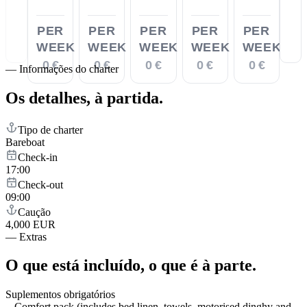
PER
PER
PER
PER
PER
WEEK
WEEK
WEEK
WEEK
WEEK
0 €
0 €
0 €
0 €
0 €
—
Informações do charter
Os detalhes,
à partida.
Tipo de charter
Bareboat
Check-in
17:00
Check-out
09:00
Caução
4,000 EUR
—
Extras
O que está incluído,
o que é à parte.
Suplementos obrigatórios
Comfort pack (includes bed linen, towels, motorised dinghy and