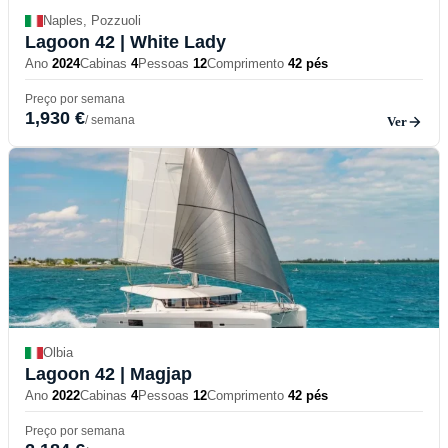
Naples, Pozzuoli
Lagoon 42
| White Lady
Ano
2024
Cabinas
4
Pessoas
12
Comprimento
42 pés
Preço por semana
1,930 €
/ semana
Ver
Olbia
Lagoon 42
| Magjap
Ano
2022
Cabinas
4
Pessoas
12
Comprimento
42 pés
Preço por semana