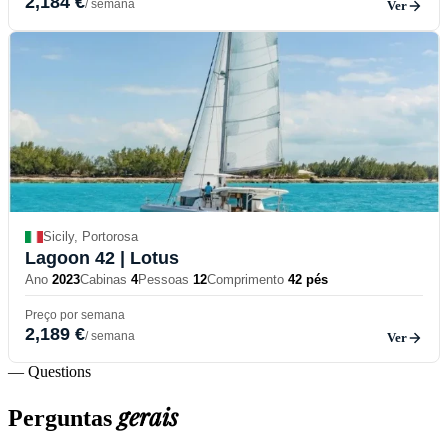
2,184 €
/ semana
Ver
Sicily, Portorosa
Lagoon 42
| Lotus
Ano
2023
Cabinas
4
Pessoas
12
Comprimento
42 pés
Preço por semana
2,189 €
/ semana
Ver
— Questions
gerais
Perguntas