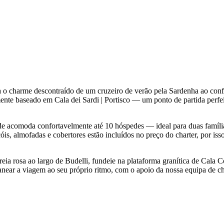
 o charme descontraído de um cruzeiro de verão pela Sardenha ao con
mente baseado em Cala dei Sardi | Portisco — um ponto de partida perf
ide acomoda confortavelmente até 10 hóspedes — ideal para duas famíli
óis, almofadas e cobertores estão incluídos no preço do charter, por iss
reia rosa ao largo de Budelli, fundeie na plataforma granítica de Cala C
anear a viagem ao seu próprio ritmo, com o apoio da nossa equipa de cha