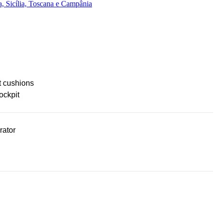
, Sicília, Toscana e Campânia
t cushions
ockpit
rator