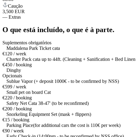
Caução
3,500 EUR
—
Extras
O que está incluído,
o que é à parte.
Suplementos obrigatórios
Maddalena Park Ticket cata
€120 / week
Charter Pack cata up to 44ft. (Cleaning + Sanification + Bed Linen 
€450 / booking
Dinghy
Opcionais
Sublue Vapor (+ deposit 1000€ - to be confirmed by NSS)
€599 / week
Small pet on board Cat
€220 / booking
Safety Net Cata 38-47' (to be reconfirmed)
€200 / booking
Snorkeling Equipment Set (mask + flippers)
€15 / booking
Parking Place(for additional cars the cost is 110€ per week)
€90 / week
Early Check-in (14:00pm - to be reconfirmed by NSS office)