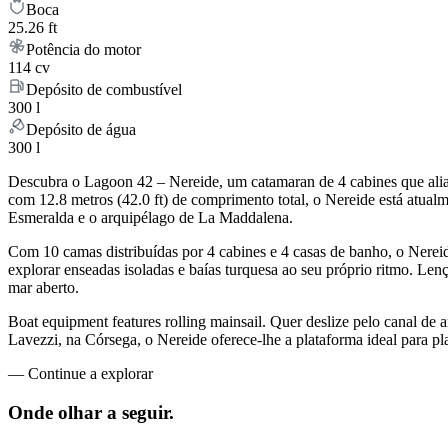
Boca
25.26 ft
Potência do motor
114 cv
Depósito de combustível
300 l
Depósito de água
300 l
Descubra o Lagoon 42 – Nereide, um catamaran de 4 cabines que alia
com 12.8 metros (42.0 ft) de comprimento total, o Nereide está atual
Esmeralda e o arquipélago de La Maddalena.
Com 10 camas distribuídas por 4 cabines e 4 casas de banho, o Nere
explorar enseadas isoladas e baías turquesa ao seu próprio ritmo. Lenç
mar aberto.
Boat equipment features rolling mainsail. Quer deslize pelo canal de a
Lavezzi, na Córsega, o Nereide oferece-lhe a plataforma ideal para pl
—
Continue a explorar
Onde olhar a
seguir.