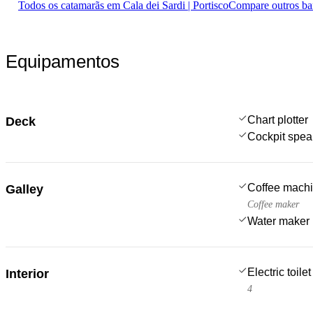
Todos os catamarãs em Cala dei Sardi | Portisco
Compare outros ba
Equipamentos
Chart plotter
Deck
Cockpit spea
Coffee mach
Galley
Coffee maker
Water maker
Electric toilet
Interior
4