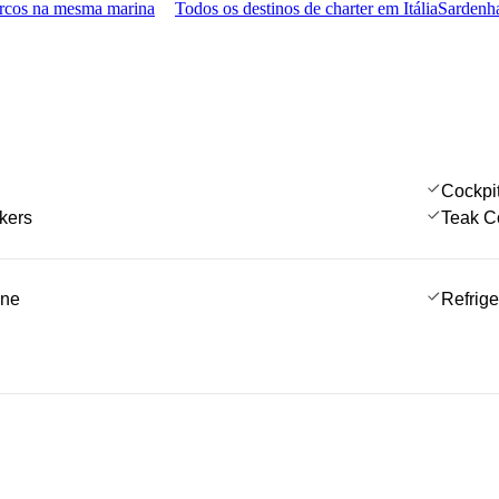
rcos na mesma marina
Todos os destinos de charter em Itália
Sardenha
Cockpi
kers
Teak C
ine
Refrige