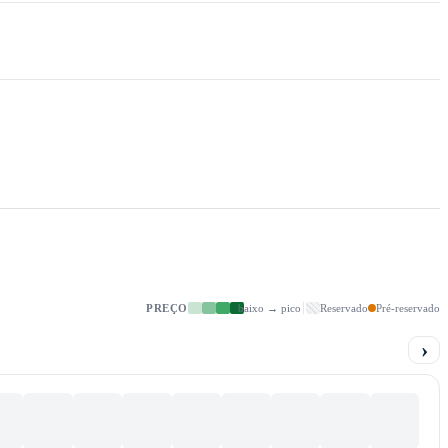
PREÇO
baixo → pico
Reservado
Pré-reservado
›