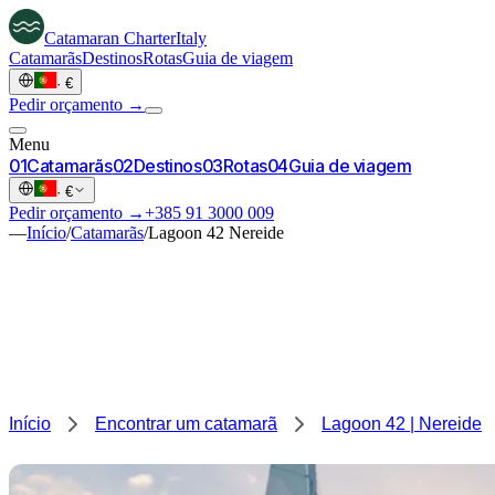
Catamaran
Charter
Italy
Catamarãs
Destinos
Rotas
Guia de viagem
·
€
Pedir orçamento →
Menu
0
1
Catamarãs
0
2
Destinos
0
3
Rotas
0
4
Guia de viagem
·
€
Pedir orçamento →
+385 91 3000 009
—
Início
/
Catamarãs
/
Lagoon 42 Nereide
Início
Encontrar um catamarã
Lagoon 42 | Nereide