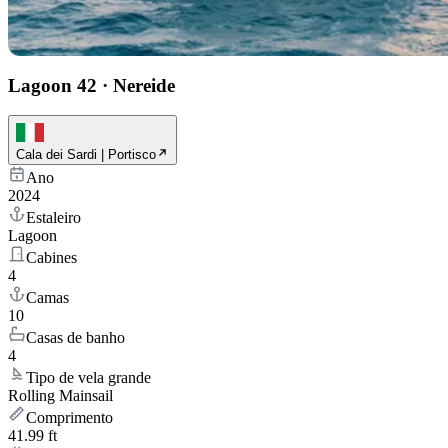
Lagoon 42
·
Nereide
Cala dei Sardi | Portisco
Ano
2024
Estaleiro
Lagoon
Cabines
4
Camas
10
Casas de banho
4
Tipo de vela grande
Rolling Mainsail
Comprimento
41.99 ft