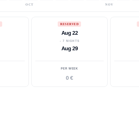
OCT
NOV
RESERVED
Aug 22
S
↓ 7 NIGHTS
Aug 29
PER WEEK
0 €