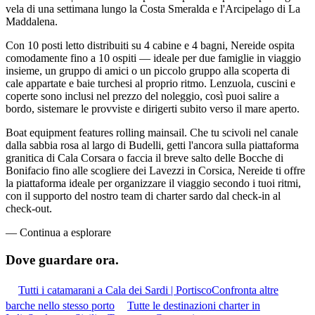
vela di una settimana lungo la Costa Smeralda e l'Arcipelago di La
Maddalena.
Con 10 posti letto distribuiti su 4 cabine e 4 bagni, Nereide ospita
comodamente fino a 10 ospiti — ideale per due famiglie in viaggio
insieme, un gruppo di amici o un piccolo gruppo alla scoperta di
cale appartate e baie turchesi al proprio ritmo. Lenzuola, cuscini e
coperte sono inclusi nel prezzo del noleggio, così puoi salire a
bordo, sistemare le provviste e dirigerti subito verso il mare aperto.
Boat equipment features rolling mainsail. Che tu scivoli nel canale
dalla sabbia rosa al largo di Budelli, getti l'ancora sulla piattaforma
granitica di Cala Corsara o faccia il breve salto delle Bocche di
Bonifacio fino alle scogliere dei Lavezzi in Corsica, Nereide ti offre
la piattaforma ideale per organizzare il viaggio secondo i tuoi ritmi,
con il supporto del nostro team di charter sardo dal check-in al
check-out.
—
Continua a esplorare
Dove guardare
ora.
Tutti i catamarani a Cala dei Sardi | Portisco
Confronta altre
barche nello stesso porto
Tutte le destinazioni charter in