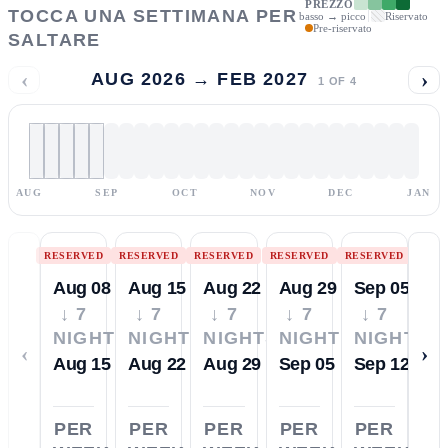
PREZZO
TOCCA UNA SETTIMANA PER
basso → picco
Riservato
Pre-riservato
SALTARE
‹
›
AUG 2026 → FEB 2027
1
OF
4
AUG
SEP
OCT
NOV
DEC
JAN
RESERVED
RESERVED
RESERVED
RESERVED
RESERVED
Aug 08
Aug 15
Aug 22
Aug 29
Sep 05
↓ 7
↓ 7
↓ 7
↓ 7
↓ 7
NIGHTS
NIGHTS
NIGHTS
NIGHTS
NIGHTS
‹
›
Aug 15
Aug 22
Aug 29
Sep 05
Sep 12
PER
PER
PER
PER
PER