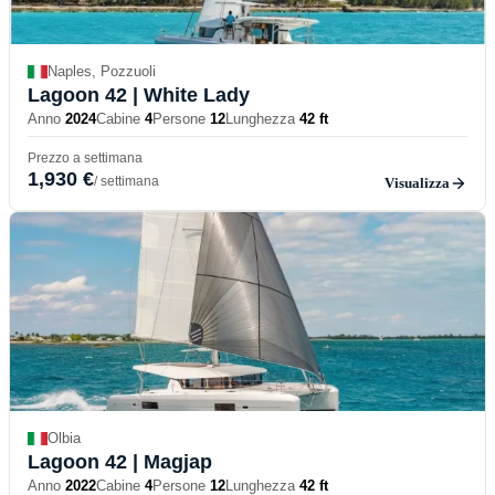
Naples, Pozzuoli
Lagoon 42
| White Lady
Anno
2024
Cabine
4
Persone
12
Lunghezza
42 ft
Prezzo a settimana
1,930 €
/ settimana
Visualizza
Olbia
Lagoon 42
| Magjap
Anno
2022
Cabine
4
Persone
12
Lunghezza
42 ft