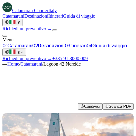
Catamaran
Charter
Italy
Catamarani
Destinazioni
Itinerari
Guida di viaggio
·
€
Richiedi un preventivo →
Menu
0
1
Catamarani
0
2
Destinazioni
0
3
Itinerari
0
4
Guida di viaggio
·
€
Richiedi un preventivo →
+385 91 3000 009
—
Home
/
Catamarani
/
Lagoon 42 Nereide
Condividi
Scarica PDF