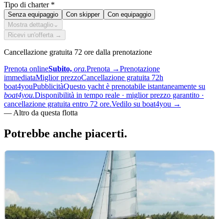
Tipo di charter
*
Senza equipaggio
Con skipper
Con equipaggio
Mostra dettaglio
⌄
Ricevi un'offerta →
Cancellazione gratuita 72 ore dalla prenotazione
Prenota online
Subito,
ora.
Prenota
→
Prenotazione
immediata
Miglior prezzo
Cancellazione gratuita 72h
boat4you
Pubblicità
Questo yacht è prenotabile istantaneamente su
boat4you.
Disponibilità in tempo reale · miglior prezzo garantito ·
cancellazione gratuita entro 72 ore.
Vedilo su boat4you
→
—
Altro da questa flotta
Potrebbe anche
piacerti.