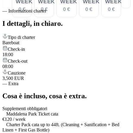
WEEK
WEEK
WEEK
WEEK
WEEK
0 €
0 €
0 €
0 €
0 €
—
Informazioni charter
I dettagli,
in chiaro.
Tipo di charter
Bareboat
Check-in
18:00
Check-out
08:00
Cauzione
3,500 EUR
—
Extra
Cosa è incluso,
cosa è extra.
Supplementi obbligatori
Maddalena Park Ticket cata
€120 / week
Charter Pack cata up to 44ft. (Cleaning + Sanification + Bed
Linen + First Gas Bottle)