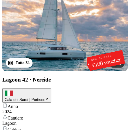
NEW CLIENTS
€100 voucher
Tutte 34
1
/
34
Lagoon 42
·
Nereide
Cala dei Sardi | Portisco
Anno
2024
Cantiere
Lagoon
Cabine