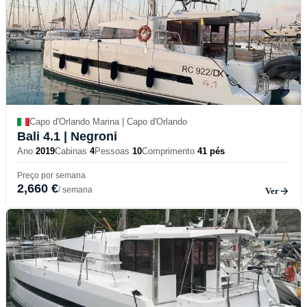
Capo d'Orlando Marina | Capo d'Orlando
Bali 4.1
| Negroni
Ano
2019
Cabinas
4
Pessoas
10
Comprimento
41 pés
Preço por semana
2,660 €
/ semana
Ver