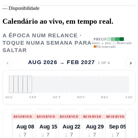
—
Disponibilidade
Calendário ao vivo,
em tempo real.
A ÉPOCA NUM RELANCE ·
PREÇO
TOQUE NUMA SEMANA PARA
baixo → pico
Reservado
Pré-reservado
SALTAR
‹
›
AUG 2026 → FEB 2027
1
OF
4
AUG
SEP
OCT
NOV
DEC
JAN
RESERVED
RESERVED
RESERVED
RESERVED
RESERVED
Aug 08
Aug 15
Aug 22
Aug 29
Sep 05
↓ 7
↓ 7
↓ 7
↓ 7
↓ 7