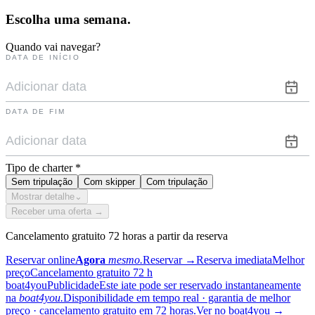
Escolha uma
semana.
Quando vai navegar?
DATA DE INÍCIO
DATA DE FIM
Tipo de charter
*
Sem tripulação
Com skipper
Com tripulação
Mostrar detalhe
⌄
Receber uma oferta →
Cancelamento gratuito 72 horas a partir da reserva
Reservar online
Agora
mesmo.
Reservar
→
Reserva imediata
Melhor
preço
Cancelamento gratuito 72 h
boat4you
Publicidade
Este iate pode ser reservado instantaneamente
na
boat4you.
Disponibilidade em tempo real · garantia de melhor
preço · cancelamento gratuito em 72 horas.
Ver no boat4you
→