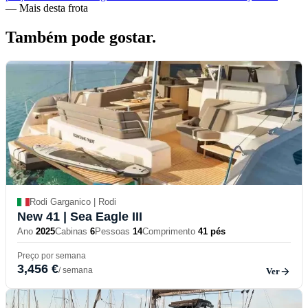
—
Mais desta frota
Também pode
gostar.
Rodi Garganico | Rodi
New 41
| Sea Eagle III
Ano
2025
Cabinas
6
Pessoas
14
Comprimento
41 pés
Preço por semana
3,456 €
/ semana
Ver