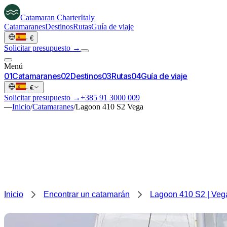
Catamaran
Charter
Italy
Catamaranes
Destinos
Rutas
Guía de viaje
·
€
Solicitar presupuesto →
Menú
0
1
Catamaranes
0
2
Destinos
0
3
Rutas
0
4
Guía de viaje
·
€
Solicitar presupuesto →
+385 91 3000 009
—
Inicio
/
Catamaranes
/
Lagoon 410 S2 Vega
Inicio
Encontrar un catamarán
Lagoon 410 S2 | Veg