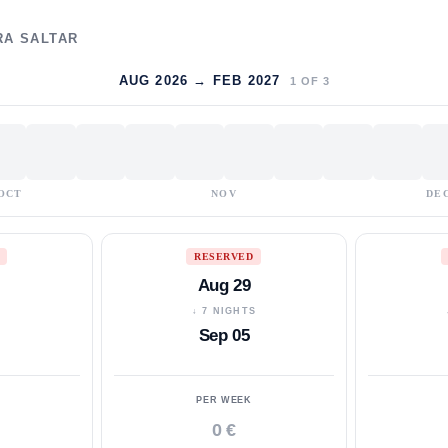
RA SALTAR
AUG 2026 → FEB 2027
1
OF
3
OCT
NOV
DE
RESERVED
Aug 29
S
↓ 7 NIGHTS
Sep 05
PER WEEK
0 €