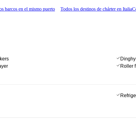
s barcos en el mismo puerto
Todos los destinos de chárter en Italia
C
kers
Dinghy
ayer
Roller f
Refrige