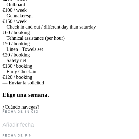
Outboard
€100 / week
Gennaker/spi
€150 / week
Check in and out / different day than saturday
€60 / booking
Tehnical assistance (per hour)
€50 / booking
Linen - Towels set
€20 / booking
Safety net
€130 / booking
Early Check-in
€120 / booking
— Enviar la solicitud
Elige una
semana.
¿Cuándo navegas?
FECHA DE INICIO
FECHA DE FIN