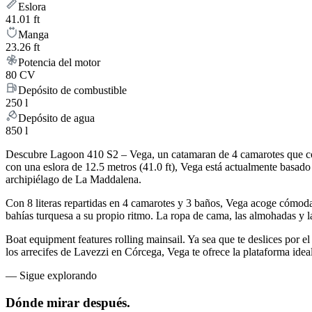
Eslora
41.01 ft
Manga
23.26 ft
Potencia del motor
80 CV
Depósito de combustible
250 l
Depósito de agua
850 l
Descubre Lagoon 410 S2 – Vega, un catamaran de 4 camarotes que comb
con una eslora de 12.5 metros (41.0 ft), Vega está actualmente basado
archipiélago de La Maddalena.
Con 8 literas repartidas en 4 camarotes y 3 baños, Vega acoge cómoda
bahías turquesa a su propio ritmo. La ropa de cama, las almohadas y las
Boat equipment features rolling mainsail. Ya sea que te deslices por el
los arrecifes de Lavezzi en Córcega, Vega te ofrece la plataforma ideal
—
Sigue explorando
Dónde mirar
después.