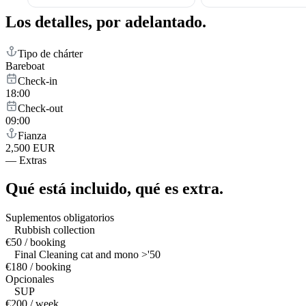
Los detalles,
por adelantado.
Tipo de chárter
Bareboat
Check-in
18:00
Check-out
09:00
Fianza
2,500 EUR
—
Extras
Qué está incluido,
qué es extra.
Suplementos obligatorios
Rubbish collection
€50 / booking
Final Cleaning cat and mono >'50
€180 / booking
Opcionales
SUP
€200 / week