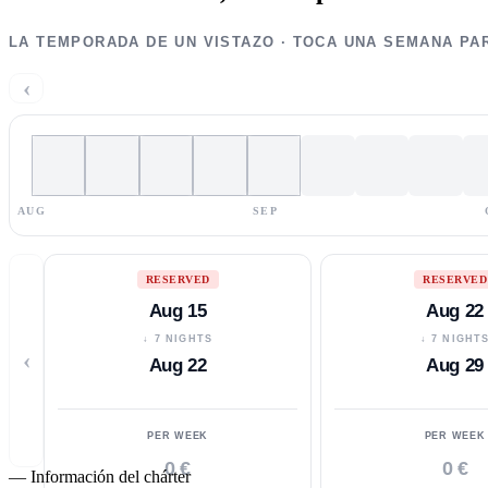
LA TEMPORADA DE UN VISTAZO · TOCA UNA SEMANA PA
‹
AUG
SEP
RESERVED
RESERVED
Aug 15
Aug 22
↓ 7 NIGHTS
↓ 7 NIGHT
‹
Aug 22
Aug 29
PER WEEK
PER WEEK
0 €
0 €
—
Información del chárter