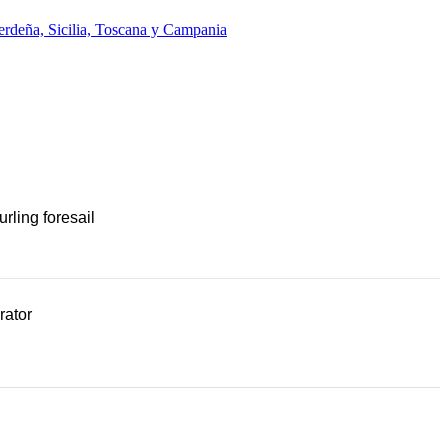
erdeña, Sicilia, Toscana y Campania
urling foresail
rator