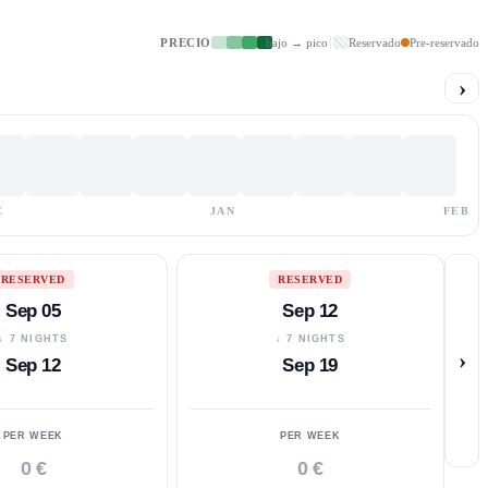
PRECIO
bajo → pico
Reservado
Pre-reservado
›
C
JAN
FEB
RESERVED
RESERVED
Sep 05
Sep 12
↓ 7 NIGHTS
↓ 7 NIGHTS
›
Sep 12
Sep 19
PER WEEK
PER WEEK
0 €
0 €