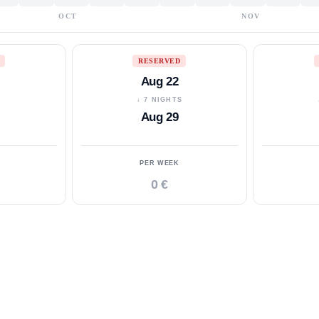
OCT
NOV
RESERVED
Aug 22
S
↓ 7 NIGHTS
Aug 29
PER WEEK
0 €