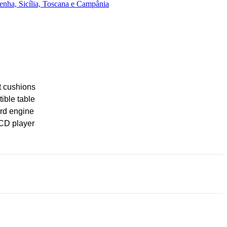
enha, Sicília, Toscana e Campânia
t cushions
ible table
rd engine
CD player