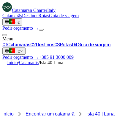
Catamaran
Charter
Italy
Catamarãs
Destinos
Rotas
Guia de viagem
·
€
Pedir orçamento →
Menu
0
1
Catamarãs
0
2
Destinos
0
3
Rotas
0
4
Guia de viagem
·
€
Pedir orçamento →
+385 91 3000 009
—
Início
/
Catamarãs
/
Isla 40 Luna
Início
Encontrar um catamarã
Isla 40 | Luna