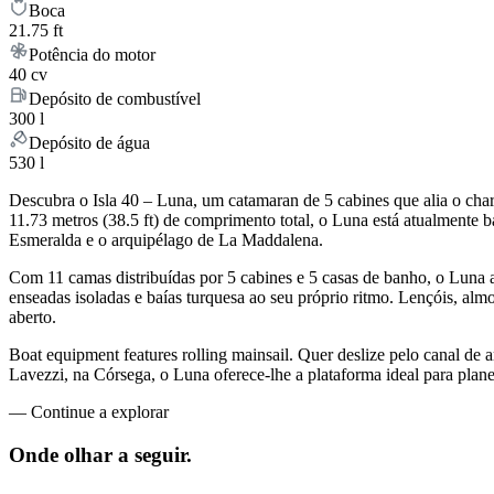
Boca
21.75 ft
Potência do motor
40 cv
Depósito de combustível
300 l
Depósito de água
530 l
Descubra o Isla 40 – Luna, um catamaran de 5 cabines que alia o ch
11.73 metros (38.5 ft) de comprimento total, o Luna está atualmente 
Esmeralda e o arquipélago de La Maddalena.
Com 11 camas distribuídas por 5 cabines e 5 casas de banho, o Luna 
enseadas isoladas e baías turquesa ao seu próprio ritmo. Lençóis, almo
aberto.
Boat equipment features rolling mainsail. Quer deslize pelo canal de a
Lavezzi, na Córsega, o Luna oferece-lhe a plataforma ideal para plane
—
Continue a explorar
Onde olhar a
seguir.