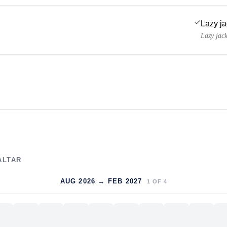
Lazy j
Lazy jac
ALTAR
AUG 2026 → FEB 2027
1
OF
4