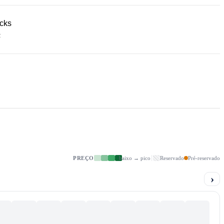
acks
k
PREÇO
baixo → pico
Reservado
Pré-reservado
›