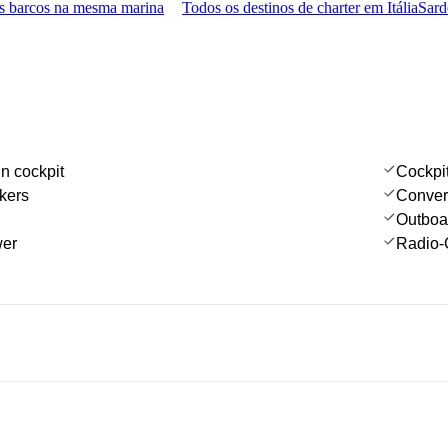
s barcos na mesma marina
Todos os destinos de charter em Itália
Sard
in cockpit
Cockpi
kers
Convert
Outboa
wer
Radio-