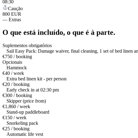
08:30
Caução
800 EUR
—
Extras
O que está incluído,
o que é à parte.
Suplementos obrigatórios
Sail Easy Pack: Damage waiver, final cleaning, 1 set of bed linen and
€750 / booking
Opcionais
Hammock
€40 / week
Extra bed linen kit - per person
€20 / booking
Early check in at 02:30 pm
€300 / booking
Skipper (price from)
€1,860 / week
Stand-up paddleboard
€150 / week
Snorkeling pack
€25 / booking
Automatic life vest