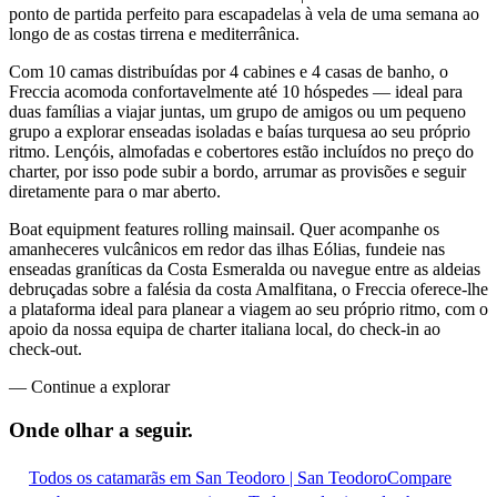
ponto de partida perfeito para escapadelas à vela de uma semana ao
longo de as costas tirrena e mediterrânica.
Com 10 camas distribuídas por 4 cabines e 4 casas de banho, o
Freccia acomoda confortavelmente até 10 hóspedes — ideal para
duas famílias a viajar juntas, um grupo de amigos ou um pequeno
grupo a explorar enseadas isoladas e baías turquesa ao seu próprio
ritmo. Lençóis, almofadas e cobertores estão incluídos no preço do
charter, por isso pode subir a bordo, arrumar as provisões e seguir
diretamente para o mar aberto.
Boat equipment features rolling mainsail. Quer acompanhe os
amanheceres vulcânicos em redor das ilhas Eólias, fundeie nas
enseadas graníticas da Costa Esmeralda ou navegue entre as aldeias
debruçadas sobre a falésia da costa Amalfitana, o Freccia oferece-lhe
a plataforma ideal para planear a viagem ao seu próprio ritmo, com o
apoio da nossa equipa de charter italiana local, do check-in ao
check-out.
—
Continue a explorar
Onde olhar a
seguir.
Todos os catamarãs em San Teodoro | San Teodoro
Compare