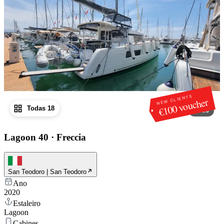
NEW CLIENTS
€100 voucher
Todas 18
1
/
18
Lagoon 40
·
Freccia
San Teodoro | San Teodoro
Ano
2020
Estaleiro
Lagoon
Cabines