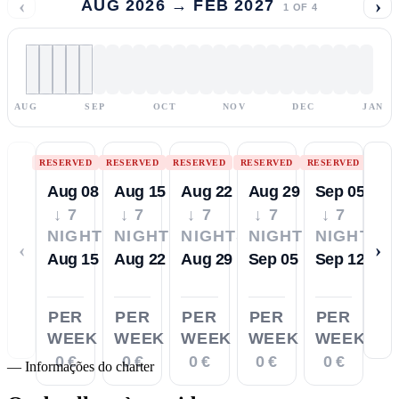
‹
›
AUG 2026 → FEB 2027
1
OF
4
AUG
SEP
OCT
NOV
DEC
JAN
RESERVED
RESERVED
RESERVED
RESERVED
RESERVED
Aug 08
Aug 15
Aug 22
Aug 29
Sep 05
↓ 7
↓ 7
↓ 7
↓ 7
↓ 7
NIGHTS
NIGHTS
NIGHTS
NIGHTS
NIGHTS
‹
›
Aug 15
Aug 22
Aug 29
Sep 05
Sep 12
PER
PER
PER
PER
PER
WEEK
WEEK
WEEK
WEEK
WEEK
0 €
0 €
0 €
0 €
0 €
—
Informações do charter