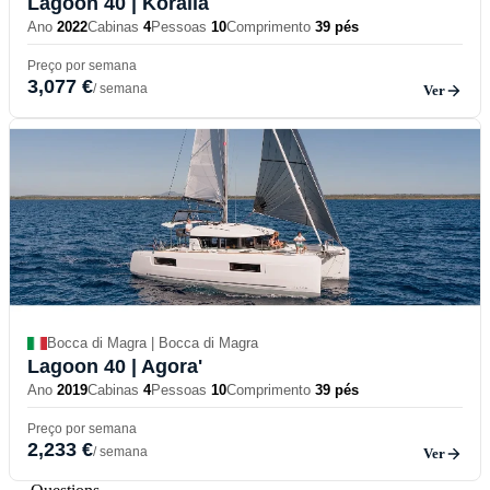
Lagoon 40
| Koralia
Ano
2022
Cabinas
4
Pessoas
10
Comprimento
39 pés
Preço por semana
3,077 €
/ semana
Ver
Bocca di Magra | Bocca di Magra
Lagoon 40
| Agora'
Ano
2019
Cabinas
4
Pessoas
10
Comprimento
39 pés
Preço por semana
2,233 €
/ semana
Ver