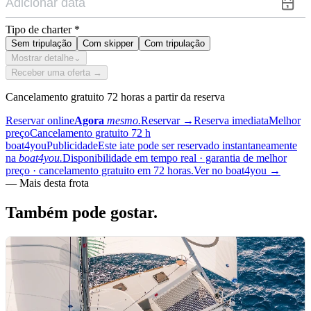
Tipo de charter
*
Sem tripulação
Com skipper
Com tripulação
Mostrar detalhe
⌄
Receber uma oferta →
Cancelamento gratuito 72 horas a partir da reserva
Reservar online
Agora
mesmo.
Reservar
→
Reserva imediata
Melhor
preço
Cancelamento gratuito 72 h
boat4you
Publicidade
Este iate pode ser reservado instantaneamente
na
boat4you.
Disponibilidade em tempo real · garantia de melhor
preço · cancelamento gratuito em 72 horas.
Ver no boat4you
→
—
Mais desta frota
Também pode
gostar.