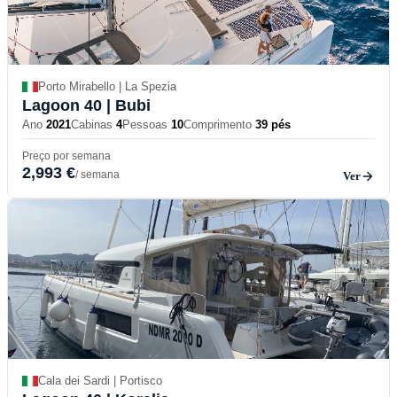
Porto Mirabello | La Spezia
Lagoon 40
| Bubi
Ano
2021
Cabinas
4
Pessoas
10
Comprimento
39 pés
Preço por semana
2,993 €
/ semana
Ver
Cala dei Sardi | Portisco