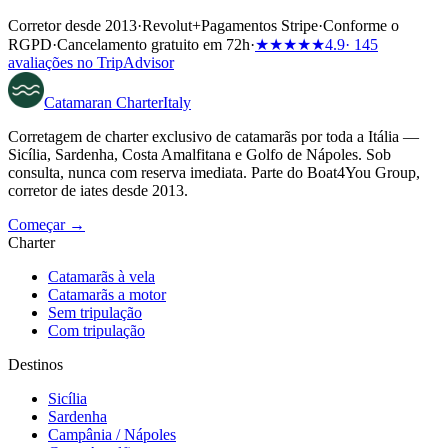
Corretor desde 2013
·
Revolut
+
Pagamentos Stripe
·
Conforme o
RGPD
·
Cancelamento gratuito em 72h
·
★★★★★
4.9
· 145
avaliações no TripAdvisor
Catamaran
Charter
Italy
Corretagem de charter exclusivo de catamarãs por toda a Itália —
Sicília, Sardenha, Costa Amalfitana e Golfo de Nápoles. Sob
consulta, nunca com reserva imediata. Parte do Boat4You Group,
corretor de iates desde 2013.
Começar →
Charter
Catamarãs à vela
Catamarãs a motor
Sem tripulação
Com tripulação
Destinos
Sicília
Sardenha
Campânia / Nápoles