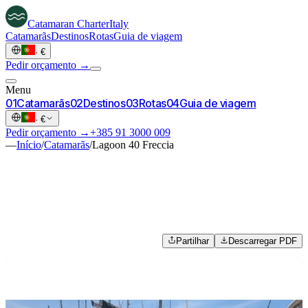
Catamaran
Charter
Italy
Catamarãs
Destinos
Rotas
Guia de viagem
·
€
Pedir orçamento →
Menu
0
1
Catamarãs
0
2
Destinos
0
3
Rotas
0
4
Guia de viagem
·
€
Pedir orçamento →
+385 91 3000 009
—
Início
/
Catamarãs
/
Lagoon 40 Freccia
Partilhar
Descarregar PDF