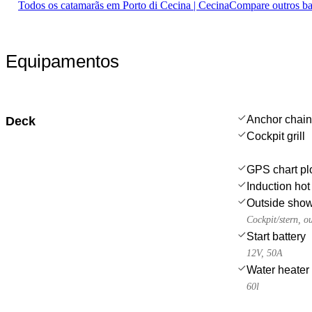
Todos os catamarãs em Porto di Cecina | Cecina
Compare outros b
Equipamentos
Anchor chain
Deck
Cockpit grill
GPS chart plo
Induction hot
Outside sho
Cockpit/stern, o
Start battery
12V, 50A
Water heater
60l