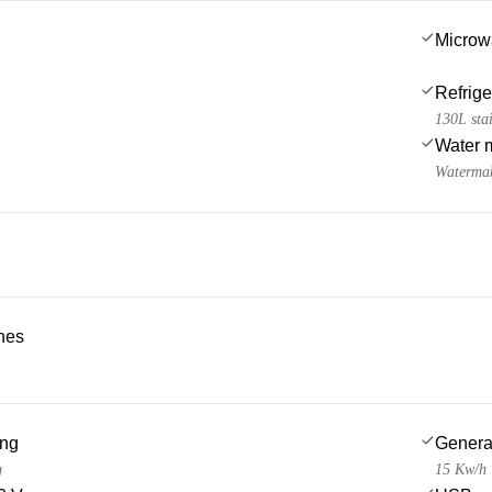
Microw
Refrige
130L stai
Water 
Watermak
ches
ing
Genera
g
15 Kw/h