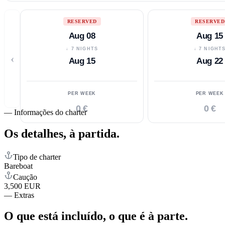
RESERVED
RESERVED
Aug 08
Aug 15
↓ 7 NIGHTS
↓ 7 NIGHT
‹
Aug 15
Aug 22
PER WEEK
PER WEEK
0 €
0 €
—
Informações do charter
Os detalhes,
à partida.
Tipo de charter
Bareboat
Caução
3,500 EUR
—
Extras
O que está incluído,
o que é à parte.