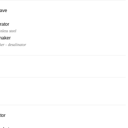
ave
rator
nless steel
maker
er - desalinator
tor