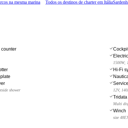
arcos na mesma marina
Todos os destinos de charter em Itália
Sardenha
 counter
Cockpi
Electri
1500W; 1
tter
Hi-Fi s
 plate
Nautica
wer
Service
utside shower
12V, 14
Tridata
Multi dis
Winch
size 48E