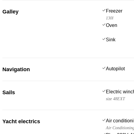
Freezer
Galley
130l
Oven
Sink
Autopilot
Navigation
Electric win
Sails
size 48EXT
Air condition
Yacht electrics
Air Conditionin