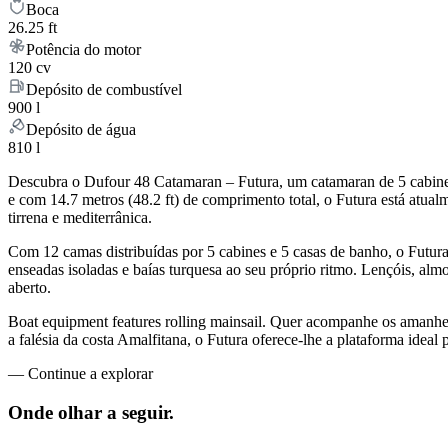
Boca
26.25 ft
Potência do motor
120 cv
Depósito de combustível
900 l
Depósito de água
810 l
Descubra o Dufour 48 Catamaran – Futura, um catamaran de 5 cabines
e com 14.7 metros (48.2 ft) de comprimento total, o Futura está atua
tirrena e mediterrânica.
Com 12 camas distribuídas por 5 cabines e 5 casas de banho, o Futur
enseadas isoladas e baías turquesa ao seu próprio ritmo. Lençóis, almo
aberto.
Boat equipment features rolling mainsail. Quer acompanhe os amanhec
a falésia da costa Amalfitana, o Futura oferece-lhe a plataforma ideal
—
Continue a explorar
Onde olhar a
seguir.