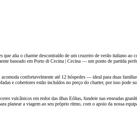
 que alia o charme descontraído de um cruzeiro de verão italiano ao 
lmente baseado em Porto di Cecina | Cecina — um ponto de partida perf
a acomoda confortavelmente até 12 hóspedes — ideal para duas família
fadas e cobertores estão incluídos no preço do charter, por isso pode s
eres vulcânicos em redor das ilhas Eólias, fundeie nas enseadas granít
 para planear a viagem ao seu próprio ritmo, com o apoio da nossa equipa