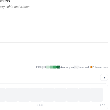
ckets
very cabin and saloon
PREÇO
baixo → pico
Reservado
Pré-reservado
›
DEC
JAN