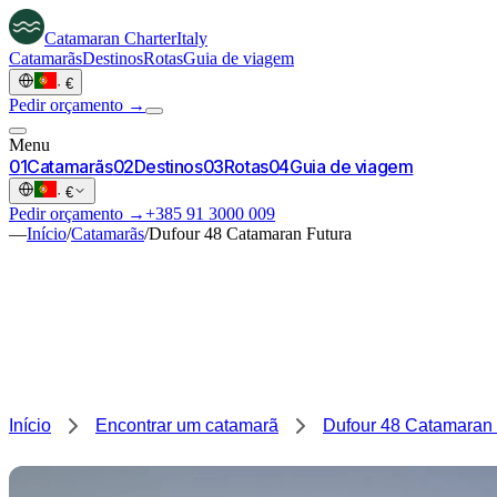
Catamaran
Charter
Italy
Catamarãs
Destinos
Rotas
Guia de viagem
·
€
Pedir orçamento →
Menu
0
1
Catamarãs
0
2
Destinos
0
3
Rotas
0
4
Guia de viagem
·
€
Pedir orçamento →
+385 91 3000 009
—
Início
/
Catamarãs
/
Dufour 48 Catamaran Futura
Início
Encontrar um catamarã
Dufour 48 Catamaran 