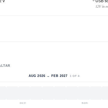
2 V
USB so
12V in e
ALTAR
AUG 2026 → FEB 2027
1
OF
4
OCT
NOV