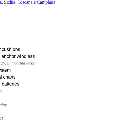
, Sicília, Toscana e Campânia
t cushions
c anchor windlass
2V, in mooring locker
ystem
l charts
 batteries
0A
play
XT