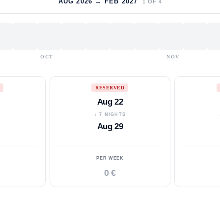
AUG 2026 → FEB 2027
1
OF
4
OCT
NOV
RESERVED
Aug 22
S
↓ 7 NIGHTS
Aug 29
PER WEEK
0 €