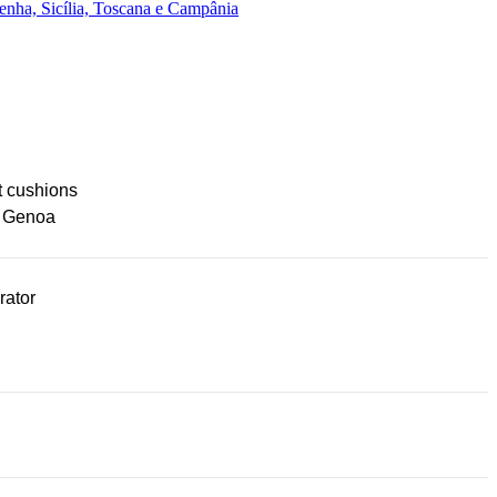
enha, Sicília, Toscana e Campânia
t cushions
g Genoa
rator