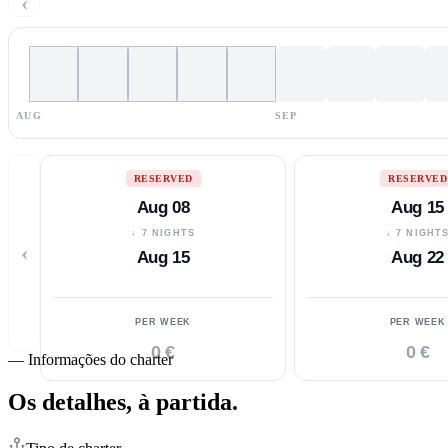
‹
AUG
SEP
RESERVED
RESERVED
Aug 08
Aug 15
↓ 7 NIGHTS
↓ 7 NIGHT
‹
Aug 15
Aug 22
PER WEEK
PER WEEK
0 €
0 €
—
Informações do charter
Os detalhes,
à partida.