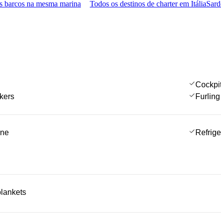
s barcos na mesma marina
Todos os destinos de charter em Itália
Sard
Cockpi
kers
Furlin
ine
Refrige
blankets