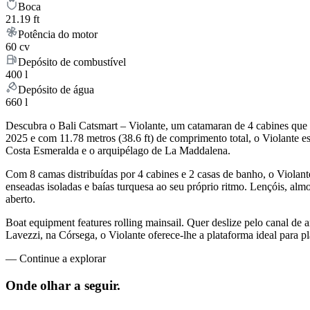
Boca
21.19 ft
Potência do motor
60 cv
Depósito de combustível
400 l
Depósito de água
660 l
Descubra o Bali Catsmart – Violante, um catamaran de 4 cabines que 
2025 e com 11.78 metros (38.6 ft) de comprimento total, o Violante e
Costa Esmeralda e o arquipélago de La Maddalena.
Com 8 camas distribuídas por 4 cabines e 2 casas de banho, o Violan
enseadas isoladas e baías turquesa ao seu próprio ritmo. Lençóis, almo
aberto.
Boat equipment features rolling mainsail. Quer deslize pelo canal de a
Lavezzi, na Córsega, o Violante oferece-lhe a plataforma ideal para p
—
Continue a explorar
Onde olhar a
seguir.