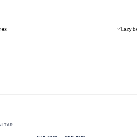
ches
Lazy b
ALTAR