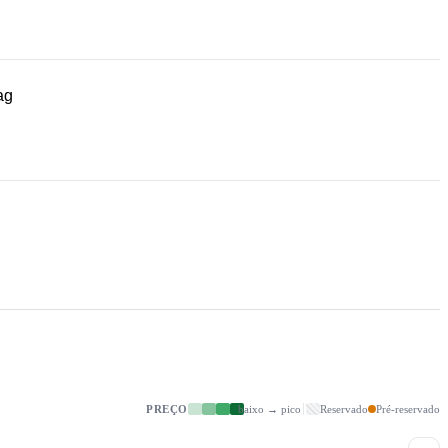
ag
PREÇO
baixo → pico
Reservado
Pré-reservado