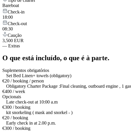
Tipo de charter
Bareboat
Check-in
18:00
Check-out
08:30
Caução
3,500 EUR
—
Extras
O que está incluído,
o que é à parte.
Suplementos obrigatórios
Set Bed Linen+ towels (obligatory)
€20 / booking / person
Obligatory Charter Package :Final cleaning, outboard engine , 1 gas b
€400 / week
Opcionais
Late check-out at 10:00 a.m
€300 / booking
kit snorkeling ( mask and snorkel - )
€20 / booking
Early check in at 2.00 p.m.
€300 / booking