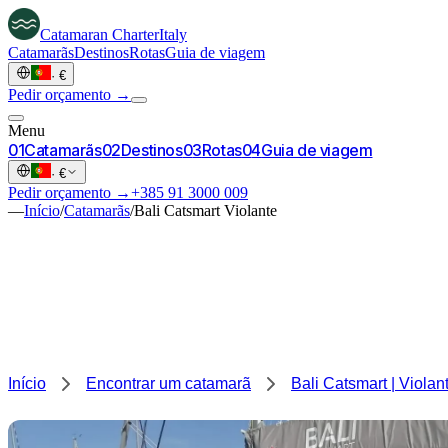
Catamaran
Charter
Italy
Catamarãs
Destinos
Rotas
Guia de viagem
·
€
Pedir orçamento →
Menu
0
1
Catamarãs
0
2
Destinos
0
3
Rotas
0
4
Guia de viagem
·
€
Pedir orçamento →
+385 91 3000 009
—
Início
/
Catamarãs
/
Bali Catsmart Violante
Início
Encontrar um catamarã
Bali Catsmart | Violan