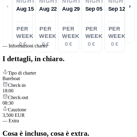
NIGHTS
NIGHTS
NIGHTS
NIGHTS
NIGHTS
‹
›
Aug 15
Aug 22
Aug 29
Sep 05
Sep 12
PER
PER
PER
PER
PER
WEEK
WEEK
WEEK
WEEK
WEEK
0 €
0 €
0 €
0 €
0 €
—
Informazioni charter
I dettagli,
in chiaro.
Tipo di charter
Bareboat
Check-in
18:00
Check-out
08:30
Cauzione
3,500 EUR
—
Extra
Cosa è incluso,
cosa è extra.