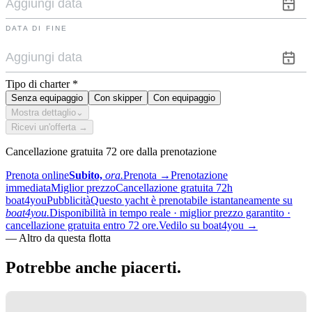
DATA DI FINE
Tipo di charter
*
Senza equipaggio
Con skipper
Con equipaggio
Mostra dettaglio
⌄
Ricevi un'offerta →
Cancellazione gratuita 72 ore dalla prenotazione
Prenota online
Subito,
ora.
Prenota
→
Prenotazione
immediata
Miglior prezzo
Cancellazione gratuita 72h
boat4you
Pubblicità
Questo yacht è prenotabile istantaneamente su
boat4you.
Disponibilità in tempo reale · miglior prezzo garantito ·
cancellazione gratuita entro 72 ore.
Vedilo su boat4you
→
—
Altro da questa flotta
Potrebbe anche
piacerti.