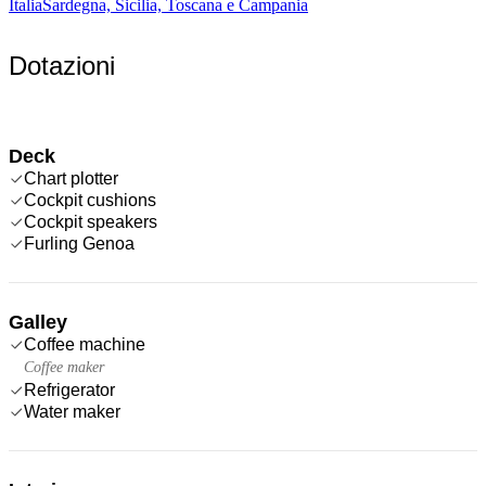
Italia
Sardegna, Sicilia, Toscana e Campania
Dotazioni
Deck
Chart plotter
Cockpit cushions
Cockpit speakers
Furling Genoa
Galley
Coffee machine
Coffee maker
Refrigerator
Water maker