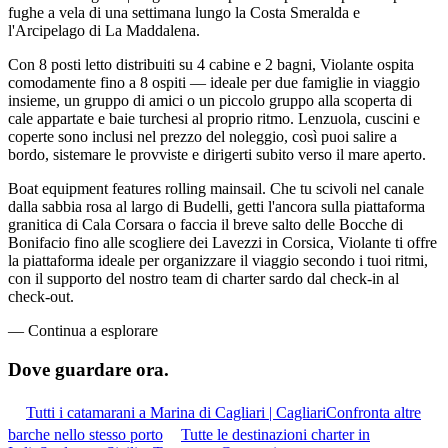
fughe a vela di una settimana lungo la Costa Smeralda e
l'Arcipelago di La Maddalena.
Con 8 posti letto distribuiti su 4 cabine e 2 bagni, Violante ospita
comodamente fino a 8 ospiti — ideale per due famiglie in viaggio
insieme, un gruppo di amici o un piccolo gruppo alla scoperta di
cale appartate e baie turchesi al proprio ritmo. Lenzuola, cuscini e
coperte sono inclusi nel prezzo del noleggio, così puoi salire a
bordo, sistemare le provviste e dirigerti subito verso il mare aperto.
Boat equipment features rolling mainsail. Che tu scivoli nel canale
dalla sabbia rosa al largo di Budelli, getti l'ancora sulla piattaforma
granitica di Cala Corsara o faccia il breve salto delle Bocche di
Bonifacio fino alle scogliere dei Lavezzi in Corsica, Violante ti offre
la piattaforma ideale per organizzare il viaggio secondo i tuoi ritmi,
con il supporto del nostro team di charter sardo dal check-in al
check-out.
—
Continua a esplorare
Dove guardare
ora.
Tutti i catamarani a Marina di Cagliari | Cagliari
Confronta altre
barche nello stesso porto
Tutte le destinazioni charter in