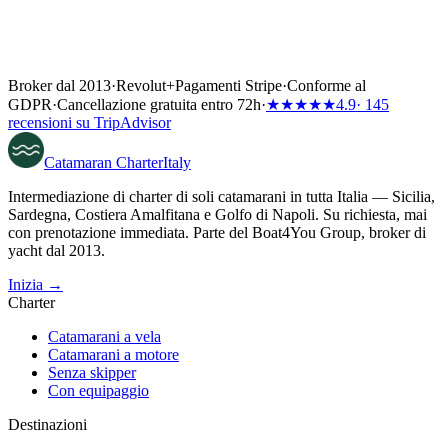
Broker dal 2013
·
Revolut
+
Pagamenti Stripe
·
Conforme al
GDPR
·
Cancellazione gratuita entro 72h
·
★★★★★
4.9
· 145
recensioni su TripAdvisor
Catamaran
Charter
Italy
Intermediazione di charter di soli catamarani in tutta Italia — Sicilia,
Sardegna, Costiera Amalfitana e Golfo di Napoli. Su richiesta, mai
con prenotazione immediata. Parte del Boat4You Group, broker di
yacht dal 2013.
Inizia →
Charter
Catamarani a vela
Catamarani a motore
Senza skipper
Con equipaggio
Destinazioni