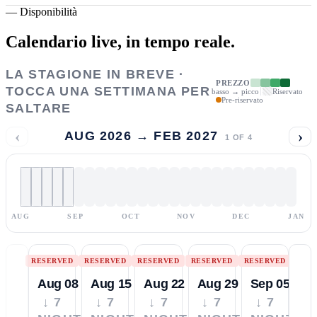
—
Disponibilità
Calendario live,
in tempo reale.
LA STAGIONE IN BREVE ·
PREZZO
TOCCA UNA SETTIMANA PER
basso → picco
Riservato
Pre-riservato
SALTARE
‹
›
AUG 2026 → FEB 2027
1
OF
4
AUG
SEP
OCT
NOV
DEC
JAN
RESERVED
RESERVED
RESERVED
RESERVED
RESERVED
Aug 08
Aug 15
Aug 22
Aug 29
Sep 05
↓ 7
↓ 7
↓ 7
↓ 7
↓ 7