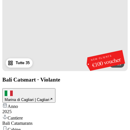
NEW CLIENTS
€100 voucher
Tutte 35
1
/
35
Bali Catsmart
·
Violante
Marina di Cagliari | Cagliari
Anno
2025
Cantiere
Bali Catamarans
Cabine