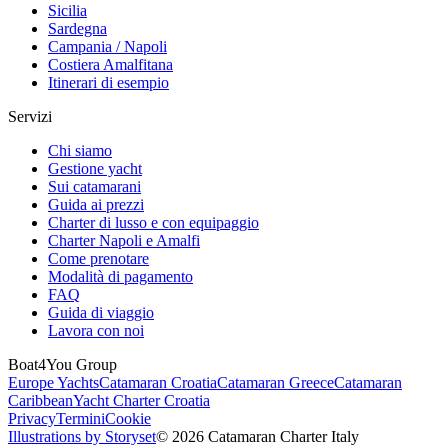
Sicilia
Sardegna
Campania / Napoli
Costiera Amalfitana
Itinerari di esempio
Servizi
Chi siamo
Gestione yacht
Sui catamarani
Guida ai prezzi
Charter di lusso e con equipaggio
Charter Napoli e Amalfi
Come prenotare
Modalità di pagamento
FAQ
Guida di viaggio
Lavora con noi
Boat4You Group
Europe Yachts
Catamaran Croatia
Catamaran Greece
Catamaran
Caribbean
Yacht Charter Croatia
Privacy
Termini
Cookie
Illustrations by Storyset
© 2026 Catamaran Charter Italy