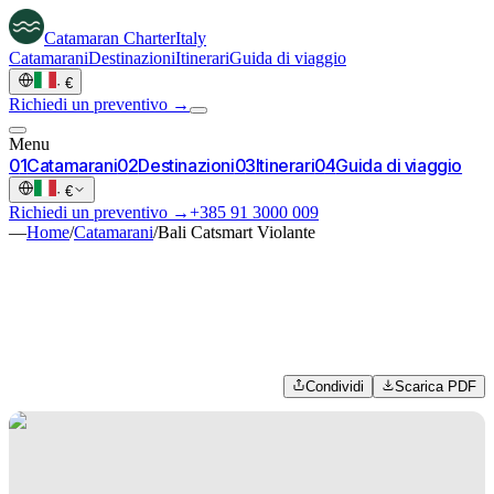
Catamaran
Charter
Italy
Catamarani
Destinazioni
Itinerari
Guida di viaggio
·
€
Richiedi un preventivo →
Menu
0
1
Catamarani
0
2
Destinazioni
0
3
Itinerari
0
4
Guida di viaggio
·
€
Richiedi un preventivo →
+385 91 3000 009
—
Home
/
Catamarani
/
Bali Catsmart Violante
Condividi
Scarica PDF