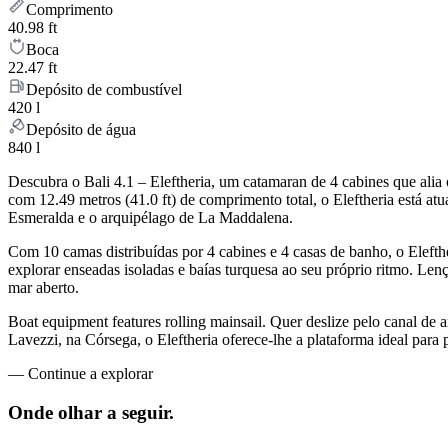
Comprimento
40.98 ft
Boca
22.47 ft
Depósito de combustível
420 l
Depósito de água
840 l
Descubra o Bali 4.1 – Eleftheria, um catamaran de 4 cabines que ali
com 12.49 metros (41.0 ft) de comprimento total, o Eleftheria está a
Esmeralda e o arquipélago de La Maddalena.
Com 10 camas distribuídas por 4 cabines e 4 casas de banho, o Eleft
explorar enseadas isoladas e baías turquesa ao seu próprio ritmo. Lenç
mar aberto.
Boat equipment features rolling mainsail. Quer deslize pelo canal de a
Lavezzi, na Córsega, o Eleftheria oferece-lhe a plataforma ideal para
—
Continue a explorar
Onde olhar a
seguir.