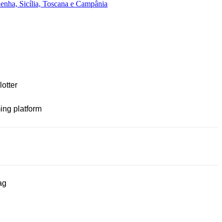
enha, Sicília, Toscana e Campânia
lotter
ng platform
ag