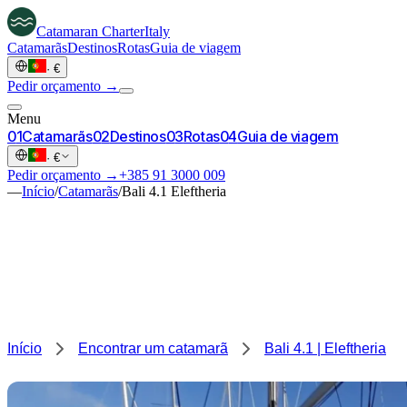
Catamaran
Charter
Italy
Catamarãs
Destinos
Rotas
Guia de viagem
·
€
Pedir orçamento →
Menu
0
1
Catamarãs
0
2
Destinos
0
3
Rotas
0
4
Guia de viagem
·
€
Pedir orçamento →
+385 91 3000 009
—
Início
/
Catamarãs
/
Bali 4.1 Eleftheria
Início
Encontrar um catamarã
Bali 4.1 | Eleftheria