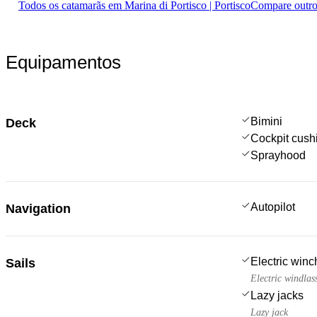
Todos os catamarãs em Marina di Portisco | Portisco
Compare outro
Equipamentos
Bimini
Deck
Cockpit cush
Sprayhood
Autopilot
Navigation
Electric win
Sails
Electric windlas
Lazy jacks
Lazy jack