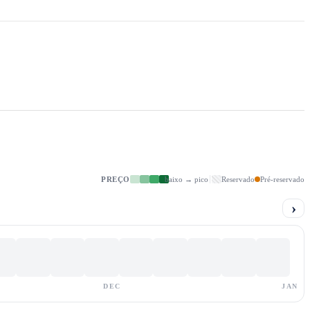
PREÇO
baixo → pico
Reservado
Pré-reservado
›
DEC
JAN