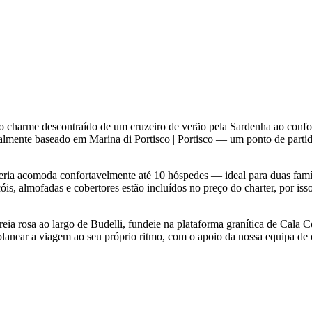
a o charme descontraído de um cruzeiro de verão pela Sardenha ao conf
tualmente baseado em Marina di Portisco | Portisco — um ponto de parti
heria acomoda confortavelmente até 10 hóspedes — ideal para duas famí
óis, almofadas e cobertores estão incluídos no preço do charter, por iss
reia rosa ao largo de Budelli, fundeie na plataforma granítica de Cala C
 planear a viagem ao seu próprio ritmo, com o apoio da nossa equipa de c