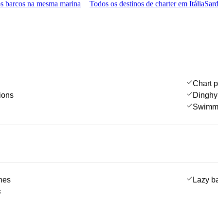
s barcos na mesma marina
Todos os destinos de charter em Itália
Sard
Chart p
ions
Dinghy
Swimmi
ches
Lazy b
s