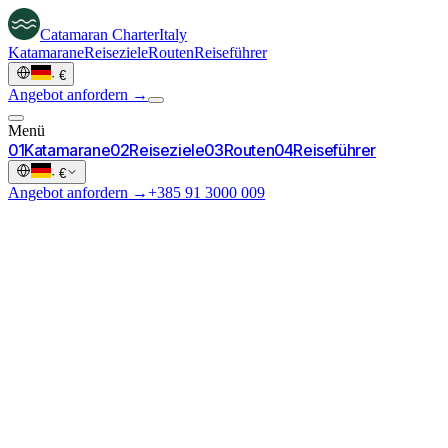
Catamaran
Charter
Italy
Katamarane
Reiseziele
Routen
Reiseführer
·
€
Angebot anfordern →
Menü
0
1
Katamarane
0
2
Reiseziele
0
3
Routen
0
4
Reiseführer
·
€
Angebot anfordern →
+385 91 3000 009