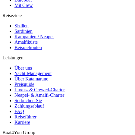
Mit Crew
Reiseziele
Sizilien
Sardinien
Kampanien / Neapel
Amalfiküste
Beispielrouten
Leistungen
Über uns
Yacht-Management
Über Katamarane
Preisguide
Luxus- & Crewed-Charter
Neapel- & Amalfi-Charter
So buchen Sie
Zahlungsablauf
FAQ
Reiseführer
Karriere
Boat4You Group