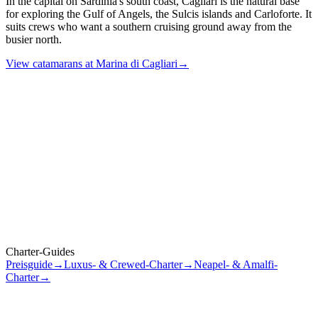
In the capital on Sardinia's south coast, Cagliari is the natural base
for exploring the Gulf of Angels, the Sulcis islands and Carloforte. It
suits crews who want a southern cruising ground away from the
busier north.
View catamarans at
Marina di Cagliari
→
Brauche ich Parkgenehmigungen für La Maddalena, und wer
bucht sie?
+
Kann ich während eines Sardinien-Charters nach Korsika
übersetzen?
+
Wie viel kostet ein einwöchiger Katamaran-Charter auf
Sardinien?
+
Sind Katamarane für Segeleinsteiger auf Sardinien geeignet?
+
Wann ist die beste Zeit für einen Charter auf Sardinien?
+
Charter-Guides
Ist Sardinien für Familien mit kleinen Kindern geeignet?
+
Preisguide
→
Luxus- & Crewed-Charter
→
Neapel- & Amalfi-
Charter
→