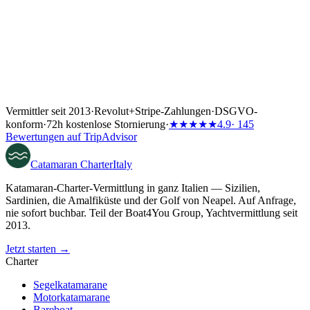
Vermittler seit 2013
·
Revolut
+
Stripe-Zahlungen
·
DSGVO-
konform
·
72h kostenlose Stornierung
·
★★★★★
4.9
· 145
Bewertungen auf TripAdvisor
Catamaran
Charter
Italy
Katamaran-Charter-Vermittlung in ganz Italien — Sizilien,
Sardinien, die Amalfiküste und der Golf von Neapel. Auf Anfrage,
nie sofort buchbar. Teil der Boat4You Group, Yachtvermittlung seit
2013.
Jetzt starten →
Charter
Segelkatamarane
Motorkatamarane
Bareboat