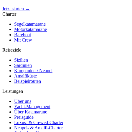
Jetzt starten →
Charter
Segelkatamarane
Motorkatamarane
Bareboat
Mit Crew
Reiseziele
Sizilien
Sardinien
Kampanien / Neapel
Amalfiküste
Beispielrouten
Leistungen
Über uns
Yacht-Management
Über Katamarane
Preisguide
Luxus- & Crewed-Charter
Neapel- & Amalfi-Charter