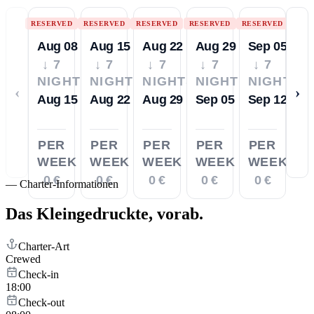
RESERVED
RESERVED
RESERVED
RESERVED
RESERVED
Aug 08
Aug 15
Aug 22
Aug 29
Sep 05
↓ 7
↓ 7
↓ 7
↓ 7
↓ 7
NIGHTS
NIGHTS
NIGHTS
NIGHTS
NIGHTS
‹
›
Aug 15
Aug 22
Aug 29
Sep 05
Sep 12
PER
PER
PER
PER
PER
WEEK
WEEK
WEEK
WEEK
WEEK
0 €
0 €
0 €
0 €
0 €
—
Charter-Informationen
Das Kleingedruckte,
vorab.
Charter-Art
Crewed
Check-in
18:00
Check-out