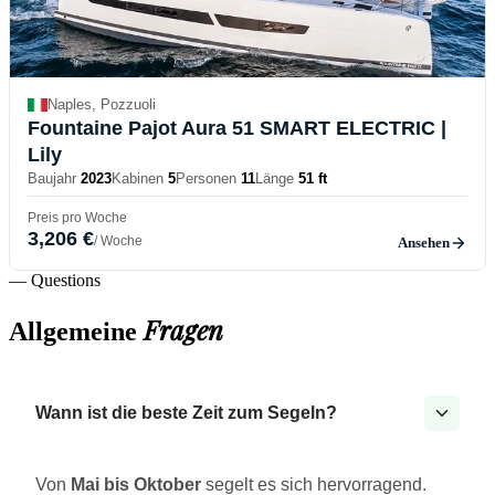
Naples, Pozzuoli
Fountaine Pajot Aura 51 SMART ELECTRIC
|
Lily
Baujahr
2023
Kabinen
5
Personen
11
Länge
51 ft
Preis pro Woche
3,206 €
/ Woche
Ansehen
— Questions
Fragen
Allgemeine
Wann ist die beste Zeit zum Segeln?
Von
Mai bis Oktober
segelt es sich hervorragend.