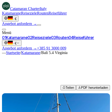
Catamaran
Charter
Italy
Katamarane
Reiseziele
Routen
Reiseführer
·
€
Angebot anfordern →
Menü
0
1
Katamarane
0
2
Reiseziele
0
3
Routen
0
4
Reiseführer
·
€
Angebot anfordern →
+385 91 3000 009
—
Startseite
/
Katamarane
/
Bali 5.4 Virginia
Teilen
PDF herunterladen