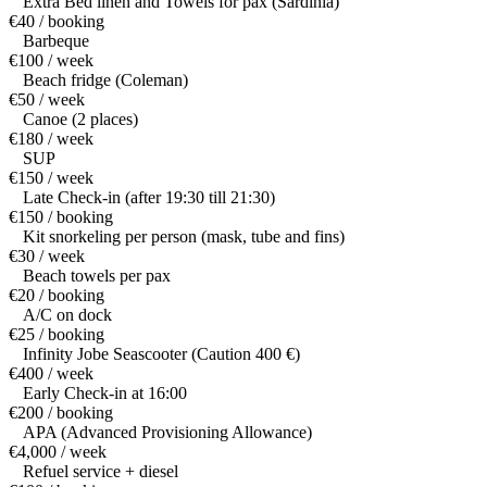
Extra Bed linen and Towels for pax (Sardinia)
€40 / booking
Barbeque
€100 / week
Beach fridge (Coleman)
€50 / week
Canoe (2 places)
€180 / week
SUP
€150 / week
Late Check-in (after 19:30 till 21:30)
€150 / booking
Kit snorkeling per person (mask, tube and fins)
€30 / week
Beach towels per pax
€20 / booking
A/C on dock
€25 / booking
Infinity Jobe Seascooter (Caution 400 €)
€400 / week
Early Check-in at 16:00
€200 / booking
APA (Advanced Provisioning Allowance)
€4,000 / week
Refuel service + diesel