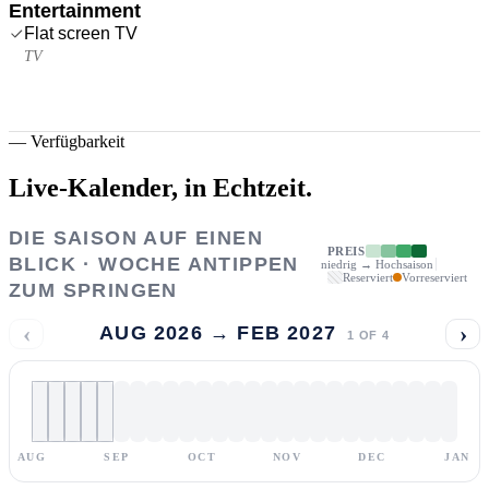
Entertainment
Flat screen TV
TV
—
Verfügbarkeit
Live-Kalender,
in Echtzeit.
DIE SAISON AUF EINEN
PREIS
BLICK · WOCHE ANTIPPEN
niedrig → Hochsaison
Reserviert
Vorreserviert
ZUM SPRINGEN
‹
›
AUG 2026 → FEB 2027
1
OF
4
AUG
SEP
OCT
NOV
DEC
JAN