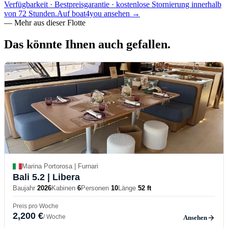
Verfügbarkeit · Bestpreisgarantie · kostenlose Stornierung innerhalb
von 72 Stunden.
Auf boat4you ansehen
→
—
Mehr aus dieser Flotte
Das könnte Ihnen auch
gefallen.
Marina Portorosa | Furnari
Bali 5.2
| Libera
Baujahr
2026
Kabinen
6
Personen
10
Länge
52 ft
Preis pro Woche
2,200 €
/ Woche
Ansehen