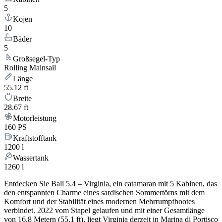
5
Kojen
10
Bäder
5
Großsegel-Typ
Rolling Mainsail
Länge
55.12 ft
Breite
28.67 ft
Motorleistung
160 PS
Kraftstofftank
1200 l
Wassertank
1260 l
Entdecken Sie Bali 5.4 – Virginia, ein catamaran mit 5 Kabinen, das
den entspannten Charme eines sardischen Sommertörns mit dem
Komfort und der Stabilität eines modernen Mehrrumpfbootes
verbindet. 2022 vom Stapel gelaufen und mit einer Gesamtlänge
von 16.8 Metern (55.1 ft), liegt Virginia derzeit in Marina di Portisco