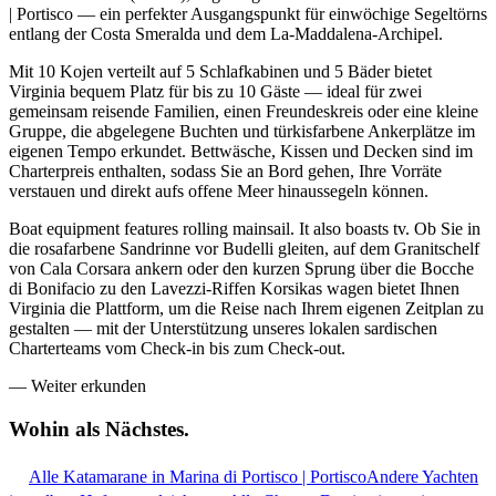
| Portisco — ein perfekter Ausgangspunkt für einwöchige Segeltörns
entlang der Costa Smeralda und dem La-Maddalena-Archipel.
Mit 10 Kojen verteilt auf 5 Schlafkabinen und 5 Bäder bietet
Virginia bequem Platz für bis zu 10 Gäste — ideal für zwei
gemeinsam reisende Familien, einen Freundeskreis oder eine kleine
Gruppe, die abgelegene Buchten und türkisfarbene Ankerplätze im
eigenen Tempo erkundet. Bettwäsche, Kissen und Decken sind im
Charterpreis enthalten, sodass Sie an Bord gehen, Ihre Vorräte
verstauen und direkt aufs offene Meer hinaussegeln können.
Boat equipment features rolling mainsail. It also boasts tv. Ob Sie in
die rosafarbene Sandrinne vor Budelli gleiten, auf dem Granitschelf
von Cala Corsara ankern oder den kurzen Sprung über die Bocche
di Bonifacio zu den Lavezzi-Riffen Korsikas wagen bietet Ihnen
Virginia die Plattform, um die Reise nach Ihrem eigenen Zeitplan zu
gestalten — mit der Unterstützung unseres lokalen sardischen
Charterteams vom Check-in bis zum Check-out.
—
Weiter erkunden
Wohin als
Nächstes.
Alle Katamarane in Marina di Portisco | Portisco
Andere Yachten