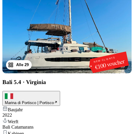
NEW CLIENTS
€100 voucher
Alle 29
1
/
29
Bali 5.4
·
Virginia
Marina di Portisco | Portisco
Baujahr
2022
Werft
Bali Catamarans
Kabinen