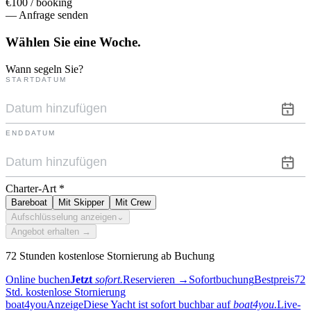
€100 / booking
— Anfrage senden
Wählen Sie eine
Woche.
Wann segeln Sie?
STARTDATUM
ENDDATUM
Charter-Art
*
Bareboat
Mit Skipper
Mit Crew
Aufschlüsselung anzeigen
⌄
Angebot erhalten →
72 Stunden kostenlose Stornierung ab Buchung
Online buchen
Jetzt
sofort.
Reservieren
→
Sofortbuchung
Bestpreis
72
Std. kostenlose Stornierung
boat4you
Anzeige
Diese Yacht ist sofort buchbar auf
boat4you.
Live-