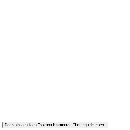
Parco Nazionale
Arcipelago Toscano
Toskana-Katamaranflotte
Den vollstaendigen Toskana-Katamaran-Charterguide lesen
↓