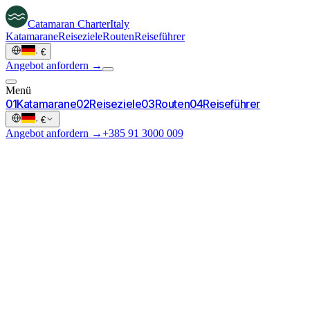
Catamaran
Charter
Italy
Katamarane
Reiseziele
Routen
Reiseführer
·
€
Angebot anfordern →
Menü
0
1
Katamarane
0
2
Reiseziele
0
3
Routen
0
4
Reiseführer
·
€
Angebot anfordern →
+385 91 3000 009