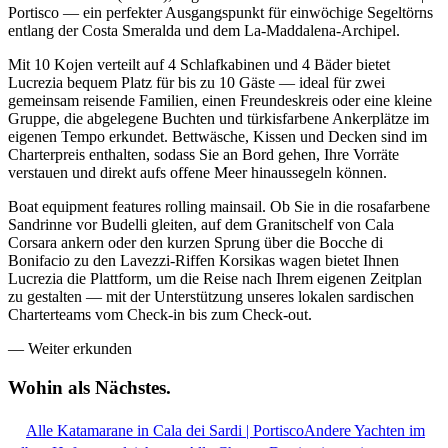
Portisco — ein perfekter Ausgangspunkt für einwöchige Segeltörns
entlang der Costa Smeralda und dem La-Maddalena-Archipel.
Mit 10 Kojen verteilt auf 4 Schlafkabinen und 4 Bäder bietet
Lucrezia bequem Platz für bis zu 10 Gäste — ideal für zwei
gemeinsam reisende Familien, einen Freundeskreis oder eine kleine
Gruppe, die abgelegene Buchten und türkisfarbene Ankerplätze im
eigenen Tempo erkundet. Bettwäsche, Kissen und Decken sind im
Charterpreis enthalten, sodass Sie an Bord gehen, Ihre Vorräte
verstauen und direkt aufs offene Meer hinaussegeln können.
Boat equipment features rolling mainsail. Ob Sie in die rosafarbene
Sandrinne vor Budelli gleiten, auf dem Granitschelf von Cala
Corsara ankern oder den kurzen Sprung über die Bocche di
Bonifacio zu den Lavezzi-Riffen Korsikas wagen bietet Ihnen
Lucrezia die Plattform, um die Reise nach Ihrem eigenen Zeitplan
zu gestalten — mit der Unterstützung unseres lokalen sardischen
Charterteams vom Check-in bis zum Check-out.
—
Weiter erkunden
Wohin als
Nächstes.
Alle Katamarane in Cala dei Sardi | Portisco
Andere Yachten im