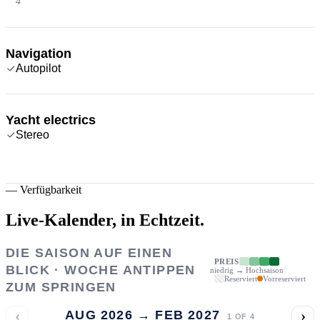
4
Navigation
Autopilot
Yacht electrics
Stereo
—
Verfügbarkeit
Live-Kalender,
in Echtzeit.
DIE SAISON AUF EINEN
PREIS
BLICK · WOCHE ANTIPPEN
niedrig → Hochsaison
Reserviert
Vorreserviert
ZUM SPRINGEN
‹
›
AUG 2026 → FEB 2027
1
OF
4