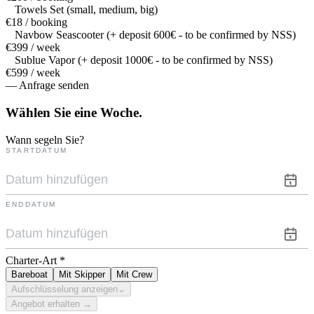
Towels Set (small, medium, big)
€18 / booking
Navbow Seascooter (+ deposit 600€ - to be confirmed by NSS)
€399 / week
Sublue Vapor (+ deposit 1000€ - to be confirmed by NSS)
€599 / week
— Anfrage senden
Wählen Sie eine
Woche.
Wann segeln Sie?
STARTDATUM
ENDDATUM
Charter-Art
*
Bareboat
Mit Skipper
Mit Crew
Aufschlüsselung anzeigen
⌄
Angebot erhalten →