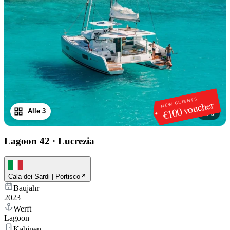
NEW CLIENTS
€100 voucher
Alle 3
1
/
3
Lagoon 42
·
Lucrezia
Cala dei Sardi | Portisco
Baujahr
2023
Werft
Lagoon
Kabinen