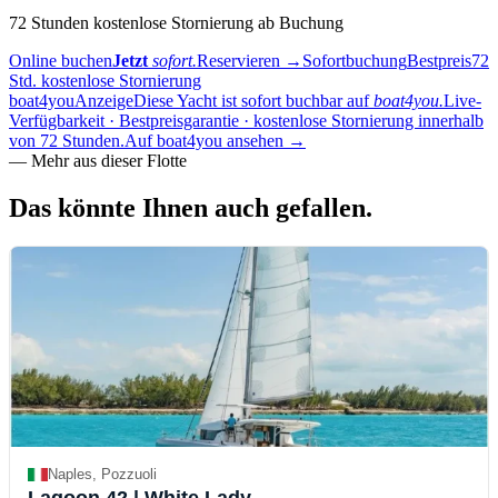
72 Stunden kostenlose Stornierung ab Buchung
Online buchen
Jetzt
sofort.
Reservieren
→
Sofortbuchung
Bestpreis
72
Std. kostenlose Stornierung
boat4you
Anzeige
Diese Yacht ist sofort buchbar auf
boat4you.
Live-
Verfügbarkeit · Bestpreisgarantie · kostenlose Stornierung innerhalb
von 72 Stunden.
Auf boat4you ansehen
→
—
Mehr aus dieser Flotte
Das könnte Ihnen auch
gefallen.
Naples, Pozzuoli
Lagoon 42
| White Lady