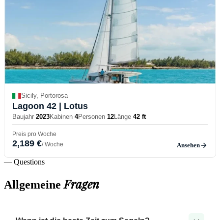
Sicily, Portorosa
Lagoon 42
| Lotus
Baujahr
2023
Kabinen
4
Personen
12
Länge
42 ft
Preis pro Woche
2,189 €
/ Woche
Ansehen
— Questions
Fragen
Allgemeine