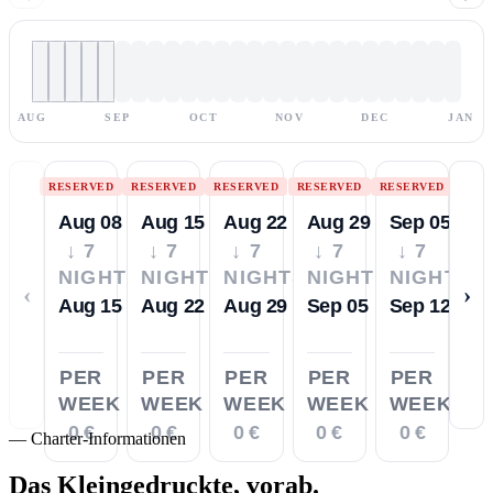
AUG
SEP
OCT
NOV
DEC
JAN
RESERVED
RESERVED
RESERVED
RESERVED
RESERVED
Aug 08
Aug 15
Aug 22
Aug 29
Sep 05
↓ 7
↓ 7
↓ 7
↓ 7
↓ 7
NIGHTS
NIGHTS
NIGHTS
NIGHTS
NIGHTS
‹
›
Aug 15
Aug 22
Aug 29
Sep 05
Sep 12
PER
PER
PER
PER
PER
WEEK
WEEK
WEEK
WEEK
WEEK
0 €
0 €
0 €
0 €
0 €
—
Charter-Informationen
Das Kleingedruckte,
vorab.