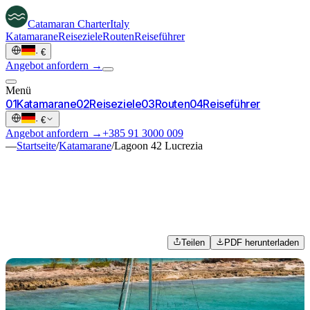
Catamaran
Charter
Italy
Katamarane
Reiseziele
Routen
Reiseführer
·
€
Angebot anfordern →
Menü
0
1
Katamarane
0
2
Reiseziele
0
3
Routen
0
4
Reiseführer
·
€
Angebot anfordern →
+385 91 3000 009
—
Startseite
/
Katamarane
/
Lagoon 42 Lucrezia
Teilen
PDF herunterladen