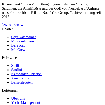
Katamaran-Charter-Vermittlung in ganz Italien — Sizilien,
Sardinien, die Amalfiküste und der Golf von Neapel. Auf Anfrage,
nie sofort buchbar. Teil der Boat4You Group, Yachtvermittlung seit
2013.
Jetzt starten →
Charter
Segelkatamarane
Motorkatamarane
Bareboat
Mit Crew
Reiseziele
Sizilien
Sardinien
Kampanien / Neapel
Amalfiküste
Beispielrouten
Leistungen
Über uns
Yacht-Management