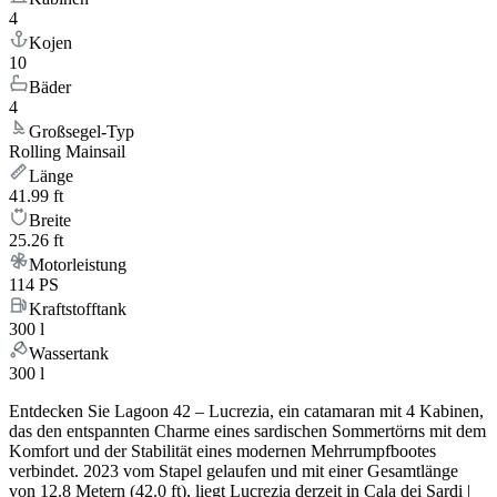
4
Kojen
10
Bäder
4
Großsegel-Typ
Rolling Mainsail
Länge
41.99 ft
Breite
25.26 ft
Motorleistung
114 PS
Kraftstofftank
300 l
Wassertank
300 l
Entdecken Sie Lagoon 42 – Lucrezia, ein catamaran mit 4 Kabinen,
das den entspannten Charme eines sardischen Sommertörns mit dem
Komfort und der Stabilität eines modernen Mehrrumpfbootes
verbindet. 2023 vom Stapel gelaufen und mit einer Gesamtlänge
von 12.8 Metern (42.0 ft), liegt Lucrezia derzeit in Cala dei Sardi |