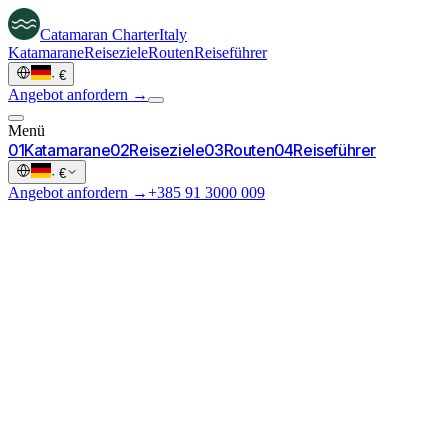
Catamaran
Charter
Italy
Katamarane
Reiseziele
Routen
Reiseführer
·
€
Angebot anfordern →
Menü
0
1
Katamarane
0
2
Reiseziele
0
3
Routen
0
4
Reiseführer
·
€
Angebot anfordern →
+385 91 3000 009