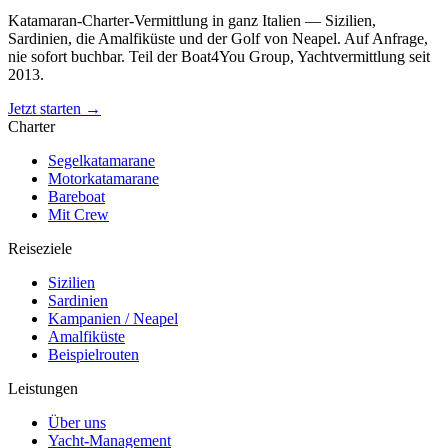
Katamaran-Charter-Vermittlung in ganz Italien — Sizilien,
Sardinien, die Amalfiküste und der Golf von Neapel. Auf Anfrage,
nie sofort buchbar. Teil der Boat4You Group, Yachtvermittlung seit
2013.
Jetzt starten →
Charter
Segelkatamarane
Motorkatamarane
Bareboat
Mit Crew
Reiseziele
Sizilien
Sardinien
Kampanien / Neapel
Amalfiküste
Beispielrouten
Leistungen
Über uns
Yacht-Management