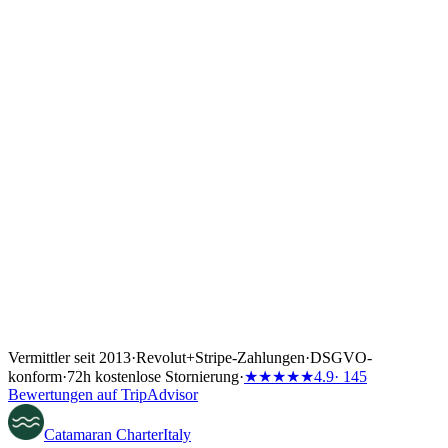
anchoring, reefing, and weather reading. Recent skippering
experience on a yacht of a similar size is essential for base approval.
Vermittler seit 2013
·
Revolut
+
Stripe-Zahlungen
·
DSGVO-
konform
·
72h kostenlose Stornierung
·
★★★★★
4.9
· 145
Bewertungen auf TripAdvisor
Catamaran
Charter
Italy