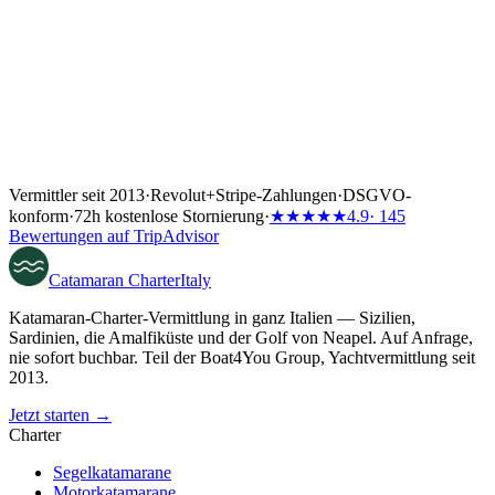
Vermittler seit 2013
·
Revolut
+
Stripe-Zahlungen
·
DSGVO-
konform
·
72h kostenlose Stornierung
·
★★★★★
4.9
· 145
Bewertungen auf TripAdvisor
Catamaran
Charter
Italy
Katamaran-Charter-Vermittlung in ganz Italien — Sizilien,
Sardinien, die Amalfiküste und der Golf von Neapel. Auf Anfrage,
nie sofort buchbar. Teil der Boat4You Group, Yachtvermittlung seit
2013.
Jetzt starten →
Charter
Segelkatamarane
Motorkatamarane