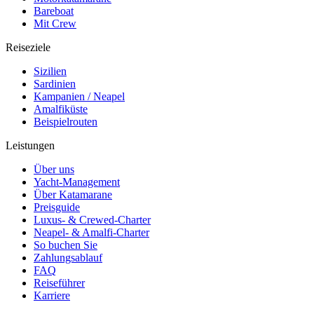
Bareboat
Mit Crew
Reiseziele
Sizilien
Sardinien
Kampanien / Neapel
Amalfiküste
Beispielrouten
Leistungen
Über uns
Yacht-Management
Über Katamarane
Preisguide
Luxus- & Crewed-Charter
Neapel- & Amalfi-Charter
So buchen Sie
Zahlungsablauf
FAQ
Reiseführer
Karriere