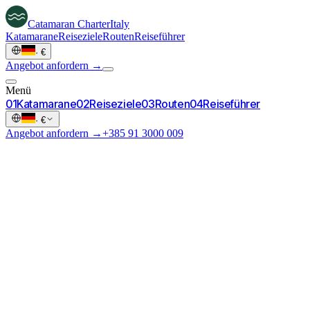
Catamaran
Charter
Italy
Katamarane
Reiseziele
Routen
Reiseführer
·
€
Angebot anfordern →
Menü
0
1
Katamarane
0
2
Reiseziele
0
3
Routen
0
4
Reiseführer
·
€
Angebot anfordern →
+385 91 3000 009