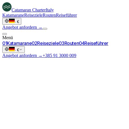
Catamaran
Charter
Italy
Katamarane
Reiseziele
Routen
Reiseführer
·
€
Angebot anfordern →
Menü
0
1
Katamarane
0
2
Reiseziele
0
3
Routen
0
4
Reiseführer
·
€
Angebot anfordern →
+385 91 3000 009