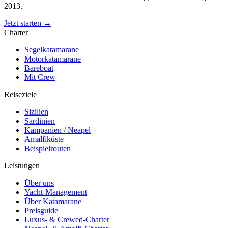
2013.
Jetzt starten →
Charter
Segelkatamarane
Motorkatamarane
Bareboat
Mit Crew
Reiseziele
Sizilien
Sardinien
Kampanien / Neapel
Amalfiküste
Beispielrouten
Leistungen
Über uns
Yacht-Management
Über Katamarane
Preisguide
Luxus- & Crewed-Charter