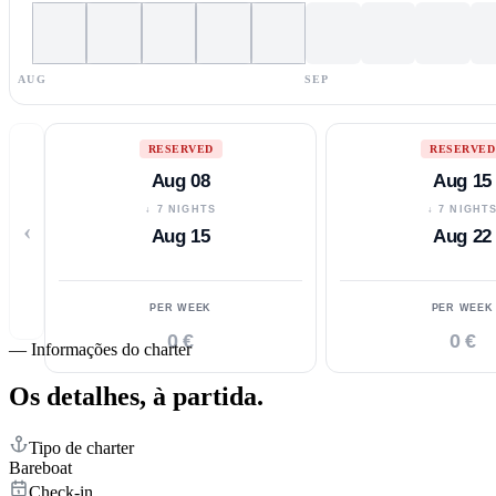
AUG
SEP
RESERVED
RESERVED
Aug 08
Aug 15
↓ 7 NIGHTS
↓ 7 NIGHT
‹
Aug 15
Aug 22
PER WEEK
PER WEEK
0 €
0 €
—
Informações do charter
Os detalhes,
à partida.
Tipo de charter
Bareboat
Check-in