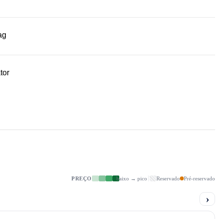
ag
tor
PREÇO
baixo → pico
Reservado
Pré-reservado
›