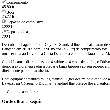
Comprimento
45.80 ft
Boca
25.72 ft
Depósito de combustível
1000 l
Depósito de água
700 l
Descubra o Lagoon 450 – Didyme - Standard line, um catamaran de 4 
Lançado em 2018 e com 13.96 metros (45.8 ft) de comprimento total, 
uma semana ao longo de a Costa Esmeralda e o arquipélago de La M
Com 12 camas distribuídas por 4 cabines e 4 casas de banho, o Didym
grupo a explorar enseadas isoladas e baías turquesa ao seu próprio rit
diretamente para o mar aberto.
Boat equipment features rolling mainsail. Quer deslize pelo canal de a
Lavezzi, na Córsega, o Didyme - Standard line oferece-lhe a plataform
—
Continue a explorar
Onde olhar a
seguir.