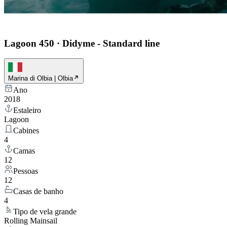
Lagoon 450
·
Didyme - Standard line
Marina di Olbia | Olbia
Ano
2018
Estaleiro
Lagoon
Cabines
4
Camas
12
Pessoas
12
Casas de banho
4
Tipo de vela grande
Rolling Mainsail