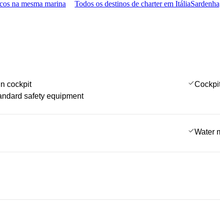
rcos na mesma marina
Todos os destinos de charter em Itália
Sardenha,
in cockpit
Cockpi
tandard safety equipment
Water 