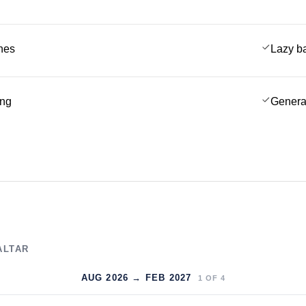
ches
Lazy b
ing
Genera
ALTAR
AUG 2026 → FEB 2027
1
OF
4