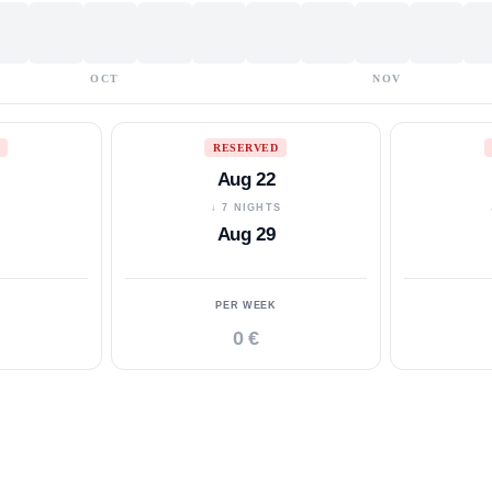
OCT
NOV
RESERVED
Aug 22
S
↓ 7 NIGHTS
Aug 29
PER WEEK
0 €