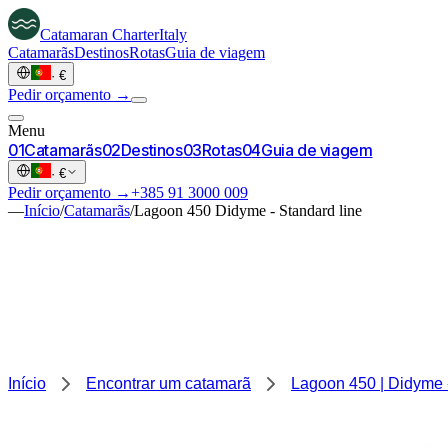
Catamaran
Charter
Italy
Catamarãs
Destinos
Rotas
Guia de viagem
·
€
Pedir orçamento →
Menu
0
1
Catamarãs
0
2
Destinos
0
3
Rotas
0
4
Guia de viagem
·
€
Pedir orçamento →
+385 91 3000 009
—
Início
/
Catamarãs
/
Lagoon 450 Didyme - Standard line
Início
Encontrar um catamarã
Lagoon 450 | Didyme -