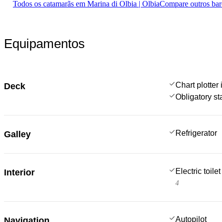
Todos os catamarãs em Marina di Olbia | Olbia
Compare outros ba
Equipamentos
Chart plotter 
Deck
Obligatory s
Refrigerator
Galley
Electric toilet
Interior
4
Autopilot
Navigation