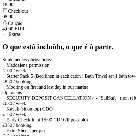
18:00
Check-out
08:00
Caução
4,000 EUR
—
Extras
O que está incluído,
o que é à parte.
Suplementos obrigatórios
Maddalena permission
€100 / week
Starter Pack 5 (Bed linen in each cabin); Bath Towel set(1 bath to
€850 / booking
Mooring on first and last day in our marina
Opcionais
SECURITY DEPOSIT CANCELLATION 4 - "SailSafe" (non refundable da
€630 / week
Kayak (sit on top) CDO
€150 / week
Early Check In at 15:00 CDO (if possible)
€350 / booking
Extra Sheets per pax