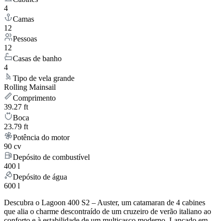
4
Camas
12
Pessoas
12
Casas de banho
4
Tipo de vela grande
Rolling Mainsail
Comprimento
39.27 ft
Boca
23.79 ft
Potência do motor
90 cv
Depósito de combustível
400 l
Depósito de água
600 l
Descubra o Lagoon 400 S2 – Auster, um catamaran de 4 cabines
que alia o charme descontraído de um cruzeiro de verão italiano ao
conforto e à estabilidade de um multicasco moderno. Lançado em