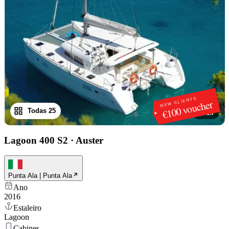
NEW CLIENTS
€100 voucher
Todas 25
1
/
25
Lagoon 400 S2
·
Auster
Punta Ala | Punta Ala
Ano
2016
Estaleiro
Lagoon
Cabines