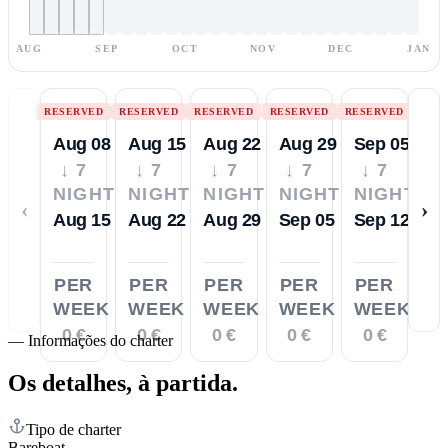
AUG
SEP
OCT
NOV
DEC
JAN
RESERVED
RESERVED
RESERVED
RESERVED
RESERVED
Aug 08
Aug 15
Aug 22
Aug 29
Sep 05
↓ 7
↓ 7
↓ 7
↓ 7
↓ 7
NIGHTS
NIGHTS
NIGHTS
NIGHTS
NIGHTS
‹
›
Aug 15
Aug 22
Aug 29
Sep 05
Sep 12
PER
PER
PER
PER
PER
WEEK
WEEK
WEEK
WEEK
WEEK
0 €
0 €
0 €
0 €
0 €
—
Informações do charter
Os detalhes,
à partida.
Tipo de charter
Bareboat