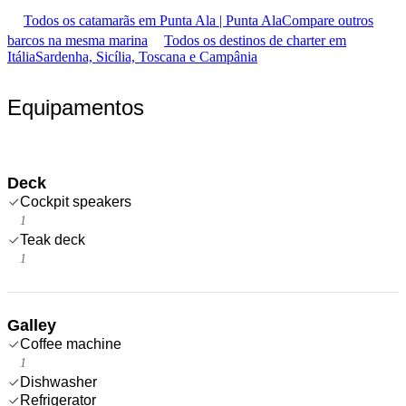
Todos os catamarãs em Punta Ala | Punta Ala
Compare outros
barcos na mesma marina
Todos os destinos de charter em
Itália
Sardenha, Sicília, Toscana e Campânia
Equipamentos
Deck
Cockpit speakers
1
Teak deck
1
Galley
Coffee machine
1
Dishwasher
Refrigerator