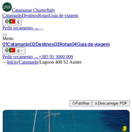
Catamaran
Charter
Italy
Catamarãs
Destinos
Rotas
Guia de viagem
·
€
Pedir orçamento →
Menu
0
1
Catamarãs
0
2
Destinos
0
3
Rotas
0
4
Guia de viagem
·
€
Pedir orçamento →
+385 91 3000 009
—
Início
/
Catamarãs
/
Lagoon 400 S2 Auster
Partilhar
Descarregar PDF