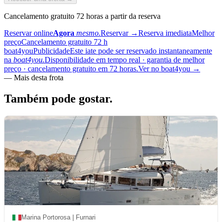
Cancelamento gratuito 72 horas a partir da reserva
Reservar online
Agora
mesmo.
Reservar
→
Reserva imediata
Melhor
preço
Cancelamento gratuito 72 h
boat4you
Publicidade
Este iate pode ser reservado instantaneamente
na
boat4you.
Disponibilidade em tempo real · garantia de melhor
preço · cancelamento gratuito em 72 horas.
Ver no boat4you
→
—
Mais desta frota
Também pode
gostar.
Marina Portorosa | Furnari