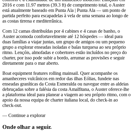
2016 e com 11.97 metros (39.3 ft) de comprimento total, o Auster
está atualmente baseado em Punta Ala | Punta Ala — um ponto de
partida perfeito para escapadelas à vela de uma semana ao longo de
as costas tirrena e mediterrânica.
Com 12 camas distribuídas por 4 cabines e 4 casas de banho, o
Auster acomoda confortavelmente até 12 hóspedes — ideal para
duas famílias a viajar juntas, um grupo de amigos ou um pequeno
grupo a explorar enseadas isoladas e baías turquesa ao seu próprio
ritmo. Lençóis, almofadas e cobertores estão incluídos no preço do
charter, por isso pode subir a bordo, arrumar as provisões e seguir
diretamente para o mar aberto.
Boat equipment features rolling mainsail. Quer acompanhe os
amanheceres vulcânicos em redor das ilhas Eólias, fundeie nas
enseadas graníticas da Costa Esmeralda ou navegue entre as aldeias
debruçadas sobre a falésia da costa Amalfitana, o Auster oferece-lhe
a plataforma ideal para planear a viagem ao seu próprio ritmo, com o
apoio da nossa equipa de charter italiana local, do check-in ao
check-out.
—
Continue a explorar
Onde olhar a
seguir.