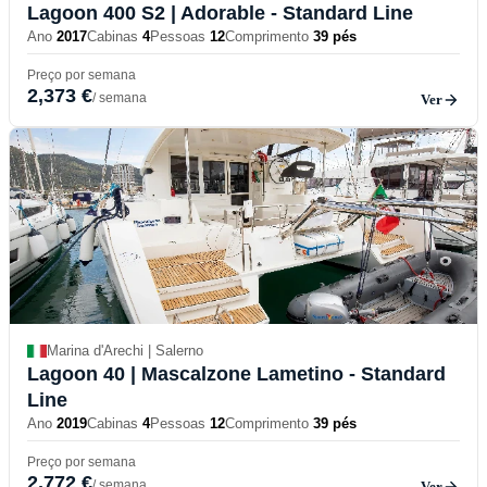
Lagoon 400 S2
| Adorable - Standard Line
Ano
2017
Cabinas
4
Pessoas
12
Comprimento
39 pés
Preço por semana
2,373 €
/ semana
Ver
Marina d'Arechi | Salerno
Lagoon 40
| Mascalzone Lametino - Standard
Line
Ano
2019
Cabinas
4
Pessoas
12
Comprimento
39 pés
Preço por semana
2,772 €
/ semana
Ver