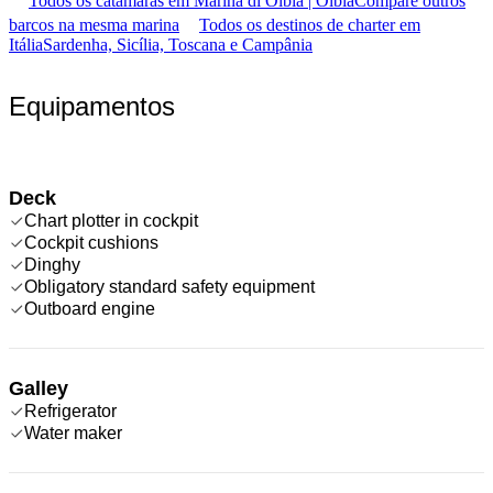
Todos os catamarãs em Marina di Olbia | Olbia
Compare outros
barcos na mesma marina
Todos os destinos de charter em
Itália
Sardenha, Sicília, Toscana e Campânia
Equipamentos
Deck
Chart plotter in cockpit
Cockpit cushions
Dinghy
Obligatory standard safety equipment
Outboard engine
Galley
Refrigerator
Water maker