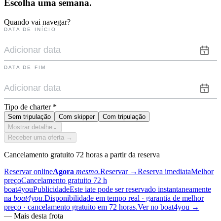
Escolha uma
semana.
Quando vai navegar?
DATA DE INÍCIO
DATA DE FIM
Tipo de charter
*
Sem tripulação
Com skipper
Com tripulação
Mostrar detalhe
⌄
Receber uma oferta →
Cancelamento gratuito 72 horas a partir da reserva
Reservar online
Agora
mesmo.
Reservar
→
Reserva imediata
Melhor
preço
Cancelamento gratuito 72 h
boat4you
Publicidade
Este iate pode ser reservado instantaneamente
na
boat4you.
Disponibilidade em tempo real · garantia de melhor
preço · cancelamento gratuito em 72 horas.
Ver no boat4you
→
—
Mais desta frota