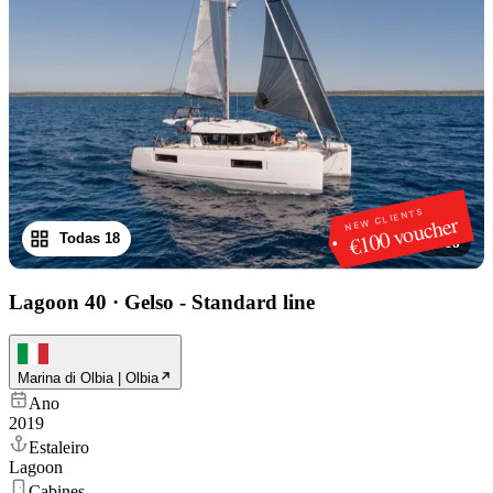
NEW CLIENTS
€100 voucher
Todas 18
1
/
18
Lagoon 40
·
Gelso - Standard line
Marina di Olbia | Olbia
Ano
2019
Estaleiro
Lagoon
Cabines