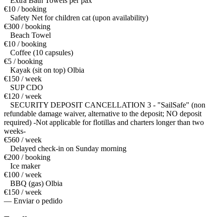
Extra Bath Towels per pax
€10 / booking
Safety Net for children cat (upon availability)
€300 / booking
Beach Towel
€10 / booking
Coffee (10 capsules)
€5 / booking
Kayak (sit on top) Olbia
€150 / week
SUP CDO
€120 / week
SECURITY DEPOSIT CANCELLATION 3 - "SailSafe" (non
refundable damage waiver, alternative to the deposit; NO deposit
required) -Not applicable for flotillas and charters longer than two
weeks-
€560 / week
Delayed check-in on Sunday morning
€200 / booking
Ice maker
€100 / week
BBQ (gas) Olbia
€150 / week
— Enviar o pedido