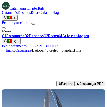
Catamaran
Charter
Italy
Catamarãs
Destinos
Rotas
Guia de viagem
·
€
Pedir orçamento →
Menu
0
1
Catamarãs
0
2
Destinos
0
3
Rotas
0
4
Guia de viagem
·
€
Pedir orçamento →
+385 91 3000 009
—
Início
/
Catamarãs
/
Lagoon 40 Gelso - Standard line
Partilhar
Descarregar PDF