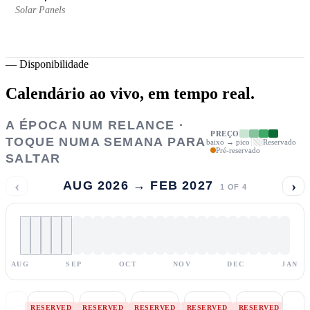
Solar Panels
—
Disponibilidade
Calendário ao vivo,
em tempo real.
A ÉPOCA NUM RELANCE ·
PREÇO
TOQUE NUMA SEMANA PARA
baixo → pico
Reservado
Pré-reservado
SALTAR
‹
›
AUG 2026 → FEB 2027
1
OF
4
AUG
SEP
OCT
NOV
DEC
JAN
RESERVED
RESERVED
RESERVED
RESERVED
RESERVED