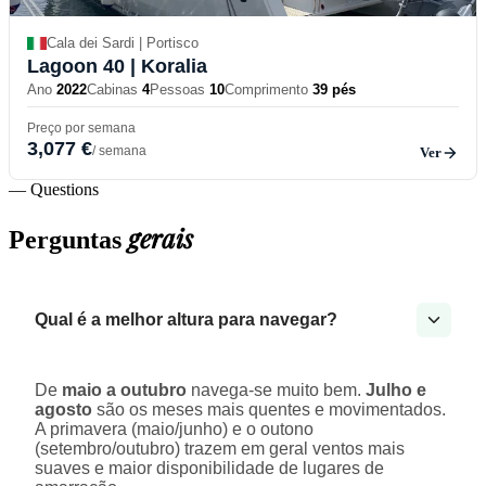
Cala dei Sardi | Portisco
Lagoon 40
| Koralia
Ano
2022
Cabinas
4
Pessoas
10
Comprimento
39 pés
Preço por semana
3,077 €
/ semana
Ver
— Questions
gerais
Perguntas
Qual é a melhor altura para navegar?
De
maio a outubro
navega-se muito bem.
Julho e
agosto
são os meses mais quentes e movimentados.
A primavera (maio/junho) e o outono
(setembro/outubro) trazem em geral ventos mais
suaves e maior disponibilidade de lugares de