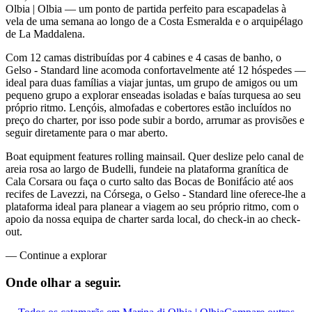
Olbia | Olbia — um ponto de partida perfeito para escapadelas à
vela de uma semana ao longo de a Costa Esmeralda e o arquipélago
de La Maddalena.
Com 12 camas distribuídas por 4 cabines e 4 casas de banho, o
Gelso - Standard line acomoda confortavelmente até 12 hóspedes —
ideal para duas famílias a viajar juntas, um grupo de amigos ou um
pequeno grupo a explorar enseadas isoladas e baías turquesa ao seu
próprio ritmo. Lençóis, almofadas e cobertores estão incluídos no
preço do charter, por isso pode subir a bordo, arrumar as provisões e
seguir diretamente para o mar aberto.
Boat equipment features rolling mainsail. Quer deslize pelo canal de
areia rosa ao largo de Budelli, fundeie na plataforma granítica de
Cala Corsara ou faça o curto salto das Bocas de Bonifácio até aos
recifes de Lavezzi, na Córsega, o Gelso - Standard line oferece-lhe a
plataforma ideal para planear a viagem ao seu próprio ritmo, com o
apoio da nossa equipa de charter sarda local, do check-in ao check-
out.
—
Continue a explorar
Onde olhar a
seguir.