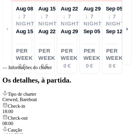
Aug 08
Aug 15
Aug 22
Aug 29
Sep 05
↓ 7
↓ 7
↓ 7
↓ 7
↓ 7
NIGHTS
NIGHTS
NIGHTS
NIGHTS
NIGHTS
‹
›
Aug 15
Aug 22
Aug 29
Sep 05
Sep 12
PER
PER
PER
PER
PER
WEEK
WEEK
WEEK
WEEK
WEEK
0 €
0 €
0 €
0 €
0 €
—
Informações do charter
Os detalhes,
à partida.
Tipo de charter
Crewed, Bareboat
Check-in
18:00
Check-out
08:00
Caução