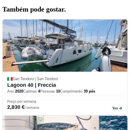
Também pode
gostar.
San Teodoro | San Teodoro
Lagoon 40
| Freccia
Ano
2020
Cabinas
4
Pessoas
10
Comprimento
39 pés
Preço por semana
2,830 €
/ semana
Ver