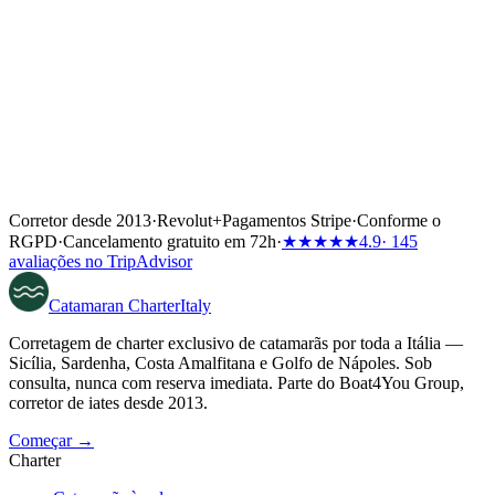
Corretor desde 2013
·
Revolut
+
Pagamentos Stripe
·
Conforme o
RGPD
·
Cancelamento gratuito em 72h
·
★★★★★
4.9
· 145
avaliações no TripAdvisor
Catamaran
Charter
Italy
Corretagem de charter exclusivo de catamarãs por toda a Itália —
Sicília, Sardenha, Costa Amalfitana e Golfo de Nápoles. Sob
consulta, nunca com reserva imediata. Parte do Boat4You Group,
corretor de iates desde 2013.
Começar →
Charter