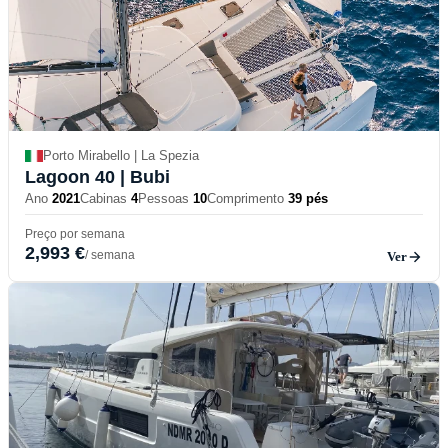
Porto Mirabello | La Spezia
Lagoon 40
| Bubi
Ano
2021
Cabinas
4
Pessoas
10
Comprimento
39 pés
Preço por semana
2,993 €
/ semana
Ver