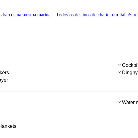
s barcos na mesma marina
Todos os destinos de charter em Itália
Sard
Cockpi
kers
Dinghy
ayer
Water 
blankets