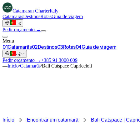
Catamaran
Charter
Italy
Catamarãs
Destinos
Rotas
Guia de viagem
·
€
Pedir orçamento →
Menu
0
1
Catamarãs
0
2
Destinos
0
3
Rotas
0
4
Guia de viagem
·
€
Pedir orçamento →
+385 91 3000 009
—
Início
/
Catamarãs
/
Bali Catspace Capriccioli
Início
Encontrar um catamarã
Bali Catspace | Capric