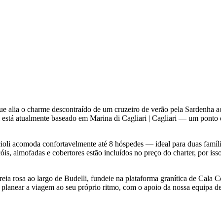
ue alia o charme descontraído de um cruzeiro de verão pela Sardenha 
i está atualmente baseado em Marina di Cagliari | Cagliari — um ponto 
cioli acomoda confortavelmente até 8 hóspedes — ideal para duas famíl
óis, almofadas e cobertores estão incluídos no preço do charter, por iss
reia rosa ao largo de Budelli, fundeie na plataforma granítica de Cala C
a planear a viagem ao seu próprio ritmo, com o apoio da nossa equipa de