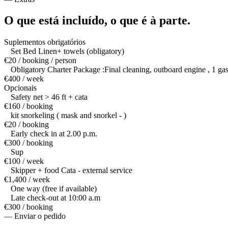
O que está incluído,
o que é à parte.
Suplementos obrigatórios
Set Bed Linen+ towels (obligatory)
€20 / booking / person
Obligatory Charter Package :Final cleaning, outboard engine , 1 gas b
€400 / week
Opcionais
Safety net > 46 ft + cata
€160 / booking
kit snorkeling ( mask and snorkel - )
€20 / booking
Early check in at 2.00 p.m.
€300 / booking
Sup
€100 / week
Skipper + food Cata - external service
€1,400 / week
One way (free if available)
Late check-out at 10:00 a.m
€300 / booking
— Enviar o pedido