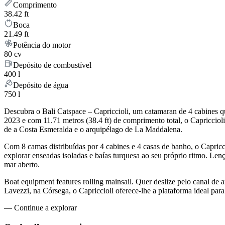
Comprimento
38.42 ft
Boca
21.49 ft
Potência do motor
80 cv
Depósito de combustível
400 l
Depósito de água
750 l
Descubra o Bali Catspace – Capriccioli, um catamaran de 4 cabines q
2023 e com 11.71 metros (38.4 ft) de comprimento total, o Capricciol
de a Costa Esmeralda e o arquipélago de La Maddalena.
Com 8 camas distribuídas por 4 cabines e 4 casas de banho, o Capric
explorar enseadas isoladas e baías turquesa ao seu próprio ritmo. Lenç
mar aberto.
Boat equipment features rolling mainsail. Quer deslize pelo canal de a
Lavezzi, na Córsega, o Capriccioli oferece-lhe a plataforma ideal par
—
Continue a explorar