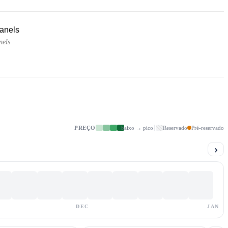
panels
nels
PREÇO
baixo → pico
Reservado
Pré-reservado
›
DEC
JAN