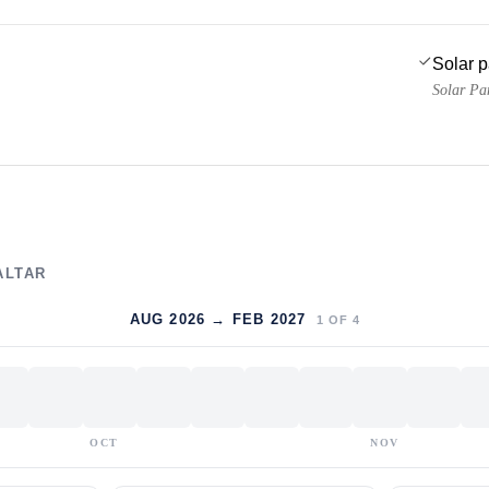
Solar 
Solar Pa
ALTAR
AUG 2026 → FEB 2027
1
OF
4
OCT
NOV