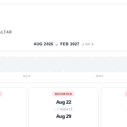
ALTAR
AUG 2026 → FEB 2027
1
OF
4
OCT
NOV
RESERVED
Aug 22
S
↓ 7 NIGHTS
Aug 29