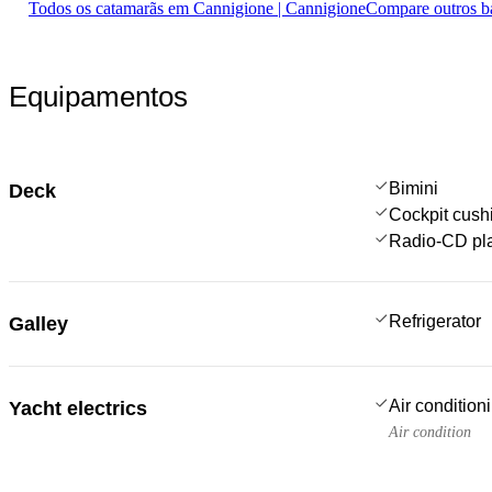
Todos os catamarãs em Cannigione | Cannigione
Compare outros b
Equipamentos
Bimini
Deck
Cockpit cush
Radio-CD pl
Refrigerator
Galley
Air condition
Yacht electrics
Air condition