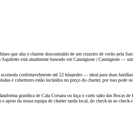
ines que alia o charme descontraído de um cruzeiro de verão pela Sar
o Aquilotto está atualmente baseado em Cannigione | Cannigione — um 
o acomoda confortavelmente até 22 hóspedes — ideal para duas família
fadas e cobertores estão incluídos no preço do charter, por isso pode s
plataforma granítica de Cala Corsara ou faça o curto salto das Bocas de 
m o apoio da nossa equipa de charter sarda local, do check-in ao check-o