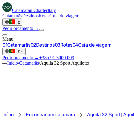
Catamaran
Charter
Italy
Catamarãs
Destinos
Rotas
Guia de viagem
·
€
Pedir orçamento →
Menu
0
1
Catamarãs
0
2
Destinos
0
3
Rotas
0
4
Guia de viagem
·
€
Pedir orçamento →
+385 91 3000 009
—
Início
/
Catamarãs
/
Aquila 32 Sport Aquilotto
Início
Encontrar um catamarã
Aquila 32 Sport | Aquil