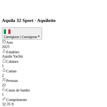
Aquila 32 Sport
·
Aquilotto
Cannigione | Cannigione
Ano
2025
Estaleiro
Aquila Yachts
Cabines
1
Camas
2
Pessoas
22
Casas de banho
1
Comprimento
32.35 ft