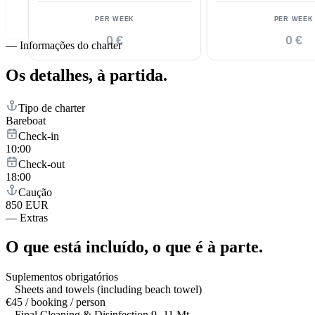
PER WEEK
PER WEEK
0 €
0 €
—
Informações do charter
Os detalhes,
à partida.
Tipo de charter
Bareboat
Check-in
10:00
Check-out
18:00
Caução
850 EUR
—
Extras
O que está incluído,
o que é à parte.
Suplementos obrigatórios
Sheets and towels (including beach towel)
€45 / booking / person
Final Cleaning & Disinfection 9 -11 Mt