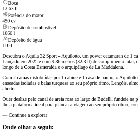
Boca
12.63 ft
Potência do motor
450 cv
Depósito de combustível
1060 l
Depósito de água
110 l
Descubra o Aquila 32 Sport – Aquilotto, um power catamaran de 1 cab
Lançado em 2025 e com 9.86 metros (32.3 ft) de comprimento total, 
longo de a Costa Esmeralda e o arquipélago de La Maddalena.
Com 2 camas distribuídas por 1 cabine e 1 casa de banho, o Aquilott
enseadas isoladas e baías turquesa ao seu próprio ritmo. Lençóis, almo
aberto.
Quer deslize pelo canal de areia rosa ao largo de Budelli, fundeie na 
lhe a plataforma ideal para planear a viagem ao seu próprio ritmo, co
—
Continue a explorar
Onde olhar a
seguir.