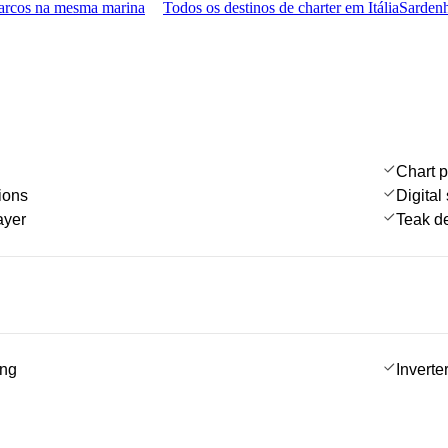
arcos na mesma marina
Todos os destinos de charter em Itália
Sardenh
Chart p
ions
Digital
ayer
Teak d
ing
Inverte