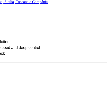
a, Sicília, Toscana e Campânia
lotter
 speed and deep control
eck
r